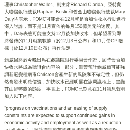
理事Christopher Waller、副主席Richard Clarida、亞特蘭
大聯儲銀行總裁Raphael Bostic和舊金山聯儲銀行總裁Mary
Daly均表示，FOMC可能會在12月就是否加快收水行動進行
深入討論，而不是11月宣佈的每月150億美元的速度。其
中，Daly表態可能會支持12月後加快收水，但希望看到即
將發佈的11月就業數據（於12月3日公布）和11月份CPI數
據（於12月10日公布）再作決定。
鮑威爾將於今晚出席在參議院銀行委員會作證，屆時會否加
快收水將成為聽證會內容的一部分，滙豐預計鮑威爾可能強
調新冠變種病毒Omicron會產生新的風險和不確定性，但仍
然會發出明確信號，加快收水已經明擺在該局議程上，盡顯
其由鴿轉鷹的態度。事實上，FOMC已刻意在11月議息聲明
加入以下內容。
“progress on vaccinations and an easing of supply
constraints are expected to support continued gains in
economic activity and employment as well as a reduction
in inflation.” 「預計接種疫苗的進展和供應鏈限制的緩解，