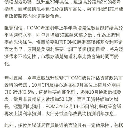
價格因素影響，飆升至30年高位，遠遠高於該局2%的參考
指標，而就業情況亦遠低於疫情前高位，兩項指標對該局釐
定政策路徑均扮演關鍵角色。
匯豐相信，FOMC希望明年上半年新增職位數目能持續高於
平均趨勢水平，即每月增加30萬至50萬之數，作為上調利
率的先決條件。惟目前要斷言FOMC將調高聯邦基金利率還
言之尚早，原因是美國利率要上調至某個預定目標，將為經
濟帶來不確定性，市場亦清楚知道利率走勢會隨時間而變
化。
無可置疑，今年通脹飆升改變了FOMC成員評估貨幣政策前
景時的考慮，10月CPI及核心通脹在9月高位上按月分別再
升0.9%和0.6%，這是重要的催化劑，緊接10月通脹數據發
表，當月非農就業人數增加53.1萬，而且工資持續加速增
長。滙豐因此預計，FOMC在12月14-15日的利率政策會議
再次上調利率預測，大部分或全部成員均預測明年加息。
此外，多位美聯儲局官員最近的言論具有一定啟示性，包括