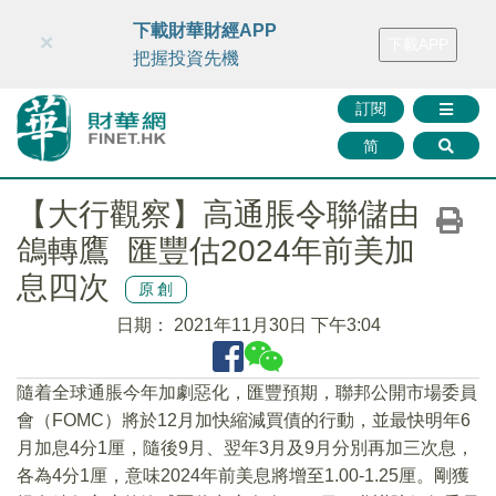
財華智庫網
FINTV
FINMETA
財華證券
媒體矩陣
下載財華財經APP
×
下載APP
智庫沙龍
聯絡我們
把握投資先機
訂閱
简
【大行觀察】高通脹令聯儲由
鴿轉鷹 匯豐估2024年前美加
息四次
原創
日期：
2021年11月30日 下午3:04
隨着全球通脹今年加劇惡化，匯豐預期，聯邦公開市場委員
會（FOMC）將於12月加快縮減買債的行動，並最快明年6
月加息4分1厘，隨後9月、翌年3月及9月分別再加三次息，
各為4分1厘，意味2024年前美息將增至1.00-1.25厘。剛獲