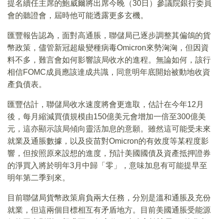
提名續任主席的鮑威爾將出席今晚（30日）參議院銀行委員
會的聽證會，屆時他可能透露更多玄機。
匯豐報告認為，面對高通脹，聯儲局已逐步調整其偏鴿的貨
幣政策，儘管新冠超級變種病毒Omicron來勢洶洶，但因資
料不多，難言會如何影響該局收水的進程。無論如何，該行
相信FOMC成員應該達成共識，同意明年底開始被動地收資
產負債表。
匯豐估計，聯儲局收水速度將會更進取，估計在今年12月
後，每月縮減買債規模由150億美元會增加一倍至300億美
元，這亦顯示該局傾向靈活加息的意願。雖然這可能受未來
就業及通脹數據，以及疫苗對Omicron的有效度等某程度影
響，但按照原來設想的進度，預計美國國債及資產抵押證券
的淨買入將於明年3月中歸「零」，意味加息有可能提早至
明年第二季到來。
目前聯儲局貨幣政策肩負兩大任務，分別是溫和通脹及充份
就業，但這兩個目標相互有矛盾地方。目前美國通脹受能源