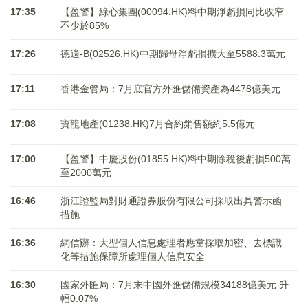
17:35
【盈警】綠心集團(00094.HK)料中期淨虧損同比收窄
不少於85%
17:26
德適-B(02526.HK)中期歸母淨虧損擴大至5588.3萬元
17:11
香港金管局：7月底官方外匯儲備資產為4478億美元
17:08
寶龍地產(01238.HK)7月合約銷售額約5.5億元
17:00
【盈警】中慶股份(01855.HK)料中期除稅後虧損500萬
至2000萬元
16:46
浙江證監局對財通證券股份有限公司採取出具警示函
措施
16:36
網信辦：大型個人信息處理者應當採取加密、去標識
化等措施保障所處理個人信息安全
16:30
國家外匯局：7月末中國外匯儲備規模34188億美元 升
幅0.07%