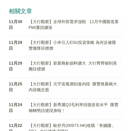
相關文章
11月30
【大行觀察】全球外部需求強勁 11月中國製造業
日
PMI重回擴張
11月29
【大行觀察】小米引入ESG投資策略 為何反被匯
日
豐微降目標價
11月29
【大行觀察】新業務虧損料擴大 大行齊齊狠削美
日
團目標價
11月25
【大行觀察】元宇宙風潮刮進內陸 匯豐推薦兩大
日
內容概念股
11月24
【大行觀察】新秀麗Q3毛利率回復疫前水平 匯豐
日
稱轉勢訊號現身啦﹗
11月22
【大行觀察】歐舒丹(00973.HK)收購「有錢賺」