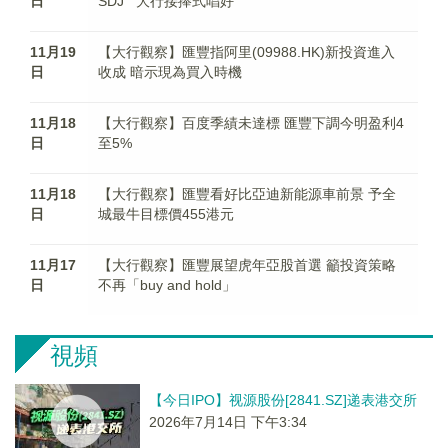
日
SDJ 大行接捧式唱好
11月19
【大行觀察】匯豐指阿里(09988.HK)新投資進入
日
收成 暗示現為買入時機
11月18
【大行觀察】百度季績未達標 匯豐下調今明盈利4
日
至5%
11月18
【大行觀察】匯豐看好比亞迪新能源車前景 予全
日
城最牛目標價455港元
11月17
【大行觀察】匯豐展望虎年亞股首選 籲投資策略
日
不再「buy and hold」
視頻
【今日IPO】视源股份[2841.SZ]递表港交所
2026年7月14日 下午3:34