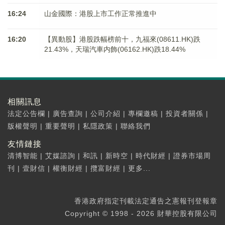
16:24
山金國際：港股上市工作正常推進中
16:20
【異動股】港股跌幅榜前十，九福來(08611.HK)跌
21.43%，天瑞汽車内飾(06162.HK)跌18.44%
相關訊息
法定公告欄
|
廣告查詢
|
公司介紹
|
專欄邀稿
|
投資者關係
|
版權聲明
|
重要聲明
|
私隱政策
|
聯絡我們
友情鏈接
清博智能
|
艾媒諮詢
|
和訊
|
新時空
|
時代財經
|
證券市場周
刊
|
壹財信
|
權衡財經
|
攬富財經
|
更多...
香港政府指定刊載法定通告之憲報刊登報章
Copyright © 1998 - 2026 財華控股有限公司