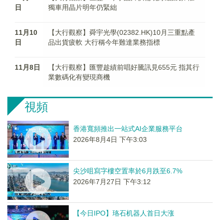
日
獨車用晶片明年仍緊絀
11月10
【大行觀察】舜宇光學(02382.HK)10月三重點產
日
品出貨疲軟 大行稱今年難達業務指標
11月8日
【大行觀察】匯豐趁績前唱好騰訊見655元 指其行
業數碼化有變現商機
視頻
香港寬頻推出一站式AI企業服務平台
2026年8月4日 下午3:03
尖沙咀寫字樓空置率於6月跌至6.7%
2026年7月27日 下午3:12
【今日IPO】珞石机器人首日大涨