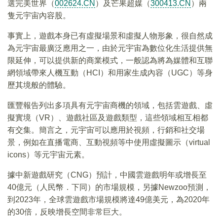
選完美世界（
002624.CN
）及芒果超媒（
300413.CN
）兩
隻元宇宙內容股。
事實上，遊戲本身已有虛擬場景和虛擬人物形象，很自然成
為元宇宙最廣泛應用之一，由於元宇宙為數位化生活提供無
限延伸，可以提供新的商業模式，一般認為將為媒體和互聯
網領域帶來人機互動（HCI）和用家生成內容（UGC）等身
歷其境般的體驗。
匯豐報告列出多項具有元宇宙商機的領域，包括雲遊戲、虛
擬實境（VR）、遊戲社區及遊戲類型，這些領域相互相都
有交集。簡言之，元宇宙可以應用於視頻，行銷和社交場
景，例如在直播電商、互動視頻等中使用虛擬圖示（virtual
icons）等元宇宙元素。
據中新遊戲研究（CNG）預計，中國雲遊戲明年或增長至
40億元（人民幣．下同）的市場規模，另據Newzoo預測，
到2023年，全球雲遊戲市場規模將達49億美元，為2020年
的30倍，反映增長空間非常巨大。