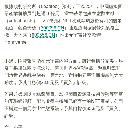
根據頭豹研究所（Leadleo）預測，至2025年，中國虛擬圖
示產業將擴展到超過40億元，當中芒果超媒在虛擬主機
（virtual hosts），VR視頻和NFT收藏等均處於有利的競爭
地位。藍色光標（
300058.CN
）通過虛擬擴展營銷業務主
機，天下秀（
600556.CN
）推出元宇宙社交軟體
Honnverse。
不過，匯豐報告指在元宇宙內容方面，該行鍾情於完美世界
及芒果超媒兩隻概念股。完美世界在VR遊戲、遊戲引擎和
開放世界遊戲中佔有一席之地，對擁抱元宇宙商機當無太大
難度，予其目標價23.8元及「買入」評級。
芒果超媒則以其綜藝節目、影視節目資源及技術優勢等豐富
的互聯網視頻，配合虛擬主機和已經面世的NFT產品，公司
正構建一個元宇宙生態系統，予其目標價85.8元及「買入」
評級。
文：小平