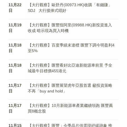
11月22
【大行觀察】歐舒丹(00973.HK)收購「有錢賺」
日
SDJ 大行接捧式唱好
11月19
【大行觀察】匯豐指阿里(09988.HK)新投資進入
日
收成 暗示現為買入時機
11月18
【大行觀察】百度季績未達標 匯豐下調今明盈利4
日
至5%
11月18
【大行觀察】匯豐看好比亞迪新能源車前景 予全
日
城最牛目標價455港元
11月17
【大行觀察】匯豐展望虎年亞股首選 籲投資策略
日
不再「buy and hold」
11月17
【大行觀察】10月新能源車產業繼續領跑 匯豐薦
日
買8概念股
11月15
【大行觀察】匯豐：今季晶片供需現紓緩跡象 惟