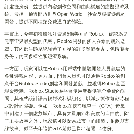
訂虛擬身份，並提供內容創作空間和由此構建的虛擬經濟系
統。最後，通過開放世界Open World、沙盒及模擬遊戲的
開發，提供不同種類免費逼真的體驗。
事實上，今年初獲騰訊注資逾5億美元的Roblox，被認為是
元宇宙界最典型的代表，Roblox開發的多人在線的網絡遊
戲，其內部生態系統涵蓋了元界的許多關鍵要素，包括虛擬
身份，內容多樣性和經濟系統。
一方面，玩家可以在Roblox用戶端中體驗開發人員創建的
各種遊戲內容，另方面，開發人員也可以通過Roblox的創
意平台Roblox Studio創建和開發遊戲，並獲得Robux甚至
現金獎勵。Roblox Studio為平台使用者提供完全免費的訪
問，其程式設計語言被封裝和模組化，以減少製作遊戲時程
式設計的障礙。例如，Roblox在俠盜獵車手（GTA）遊戲
中創建了一個虛擬城市，具有大量細節和高度的自由度。除
了主要故事之外，玩家還可以探索城市中的細節，並參與支
線故事。截至去年這款GTA遊戲已售出超過1.4億份。