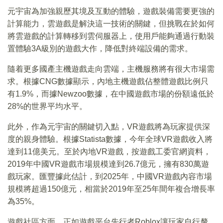
元宇宙為加強親歷其境及互動的體驗，遊戲裝備需要更強的
計算能力，雲遊戲是解決這一技術的關鍵，但挑戰在於如何
將雲遊戲的計算轉移到雲伺服器上，使用戶能夠通過行動裝
置體驗3A級別的遊戲大作，降低對終端設備的需求。
隨着更多國產主機遊戲走向雲端，主機服務將有很大市場需
求。根據CNG數據顯示，內地主機遊戲佔整體遊戲比例只
有1.9%，而據Newzoo數據，在中國遊戲市場的份額遠低於
28%的世界平均水平。
此外，作為元宇宙的關鍵切入點，VR遊戲將為玩家提供深
度的親身體驗。根據Statista數據，今年全球VR遊戲收入將
達到11億美元。至於內地VR遊戲，按遊戲工委官網資料，
2019年中國VR遊戲市場規模達到26.7億元，擁有830萬遊
戲玩家。匯豐據此估計，到2025年，中國VR遊戲內容市場
規模將超過150億元，相當於2019年至25年間年複合增長率
為35%。
遊戲社區方面，正如遊戲平台先行者Roblox讓玩家自行釐