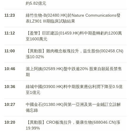
約5.82億元
11:23
綠竹生物-B(02480.HK)於Nature Communications發
表LZ901 III期臨床試驗結果
11:12
【盈警】巨匠建設(01459.HK)料中期盈轉虧約1200萬
至1600萬元
11:00
【異動股】雞肉概念板塊拉升，益生股份(002458.CN)
漲10.02%
10:46
滬上阿姨(02589.HK)盤中跌逾20% 股東自願延長禁售
期
10:36
綠城中國(03900.HK)料中期股東應佔利潤下降至0.5億
至1億元
10:27
中國金石(01380.HK)與第一亞洲及第一金鋪訂立諒解
備忘錄
10:20
【異動股】CRO板塊拉升，藥康生物(688046.CN)漲
19.99%