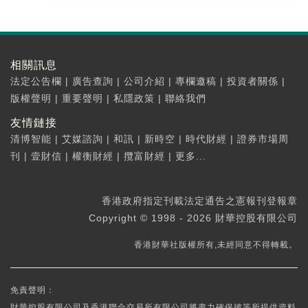
相關訊息
法定公告欄
|
廣告查詢
|
公司介紹
|
專欄邀稿
|
投資者關係
|
版權聲明
|
重要聲明
|
私隱政策
|
聯絡我們
友情鏈接
清博智能
|
艾媒諮詢
|
和訊
|
新時空
|
時代財經
|
證券市場周
刊
|
壹財信
|
權衡財經
|
攬富財經
|
更多...
香港政府指定刊載法定通告之憲報刊登報章
Copyright © 1998 - 2026 財華控股有限公司
香港財華社版權所有,未經同意不得轉載。
免責聲明：
財華控股有限公司及香港聯合交易所有限公司將盡力確保彼等所提供資料