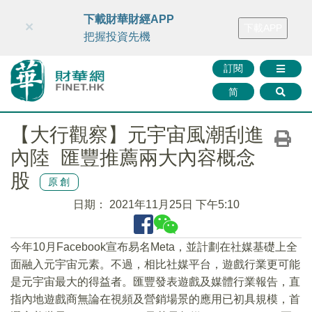
財華智庫網
FINTV
FINMETA
財華證券
媒體矩陣
下載財華財經APP
×
下載APP
智庫沙龍
聯絡我們
把握投資先機
訂閱
简
【大行觀察】元宇宙風潮刮進
內陸 匯豐推薦兩大內容概念
股
原創
日期：
2021年11月25日 下午5:10
今年10月Facebook宣布易名Meta，並計劃在社媒基礎上全
面融入元宇宙元素。不過，相比社媒平台，遊戲行業更可能
是元宇宙最大的得益者。匯豐發表遊戲及媒體行業報告，直
指內地遊戲商無論在視頻及營銷場景的應用已初具規模，首