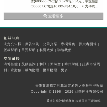
秀(600556.CN)漲10.07%報6.34元，華媒控股
(000607.CN)漲10.00%報4.18元，引力傳媒
(60359...
查看更多
相關訊息
法定公告欄
|
廣告查詢
|
公司介紹
|
專欄邀稿
|
投資者關係
|
版權聲明
|
重要聲明
|
私隱政策
|
聯絡我們
友情鏈接
清博智能
|
艾媒諮詢
|
和訊
|
新時空
|
時代財經
|
證券市場周
刊
|
壹財信
|
權衡財經
|
攬富財經
|
更多...
香港政府指定刊載法定通告之憲報刊登報章
Copyright © 1998 - 2026 財華控股有限公司
香港財華社版權所有,未經同意不得轉載。