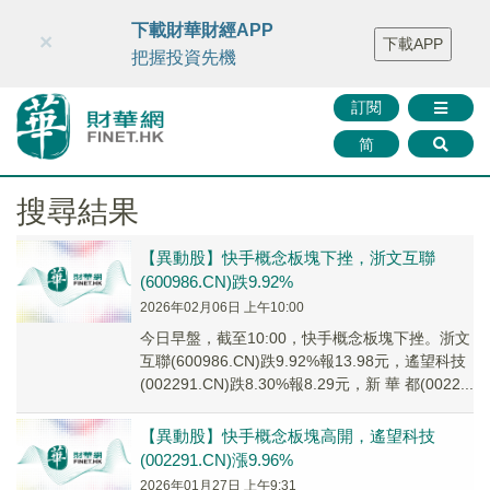
財華智庫網
FINTV
FINMETA
財華證券
媒體矩陣
下載財華財經APP
×
下載APP
智庫沙龍
聯絡我們
把握投資先機
訂閱
简
搜尋結果
【異動股】快手概念板塊下挫，浙文互聯
(600986.CN)跌9.92%
2026年02月06日 上午10:00
今日早盤，截至10:00，快手概念板塊下挫。浙文
互聯(600986.CN)跌9.92%報13.98元，遙望科技
(002291.CN)跌8.30%報8.29元，新 華 都(0022...
【異動股】快手概念板塊高開，遙望科技
(002291.CN)漲9.96%
2026年01月27日 上午9:31