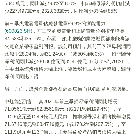
5340萬元，同比減少98%至100%；扣非歸母淨利潤預計減
少227,497萬元到232,838萬元，同比減少83%到85%。
前三季火電發電量佔總發電量99.9%的浙能電力
(
600023.SH
)，前三季的發電量和上網電量分别按年增長
34.53%和35.16%。然而，如此強勁的業務增長卻未能為該
火電企業帶來盈利回報。該公司預計，其前三季歸母利潤同
比減少26.04億元到31.24億元（或50%到60%）；扣非歸母
淨利潤同比減少30.36億元到35.41億元（或60%到70%），
主要因為煤炭價格大幅上漲，導致燃料成本大幅增加，歸母
淨利潤同比下滑。
另一方面，煤炭企業卻得益於高煤價而見強勁的利潤增長。
中煤能源預計，其2021年前三季歸母淨利潤同比增長
71.0561億元到82.8561億元（或171%到199.4%），至
112.6億元至124.4億元人民幣；扣非歸母淨利潤將按年增長
71.6746億元到83.4746億元（或178.2%到207.5%），至
111.9億元至123.7億元，主要得益於產品銷售價格大幅上