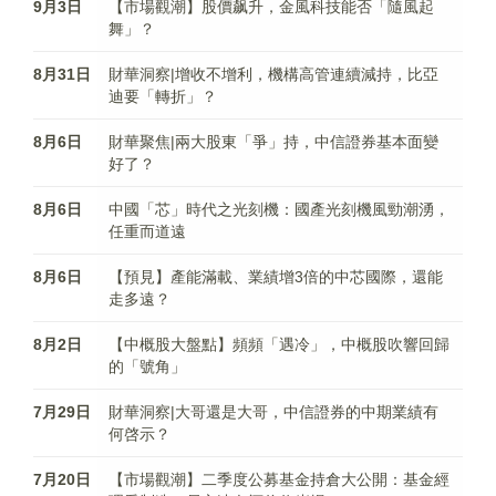
9月3日
【市場觀潮】股價飙升，金風科技能否「隨風起
舞」？
8月31日
財華洞察|增收不增利，機構高管連續減持，比亞
迪要「轉折」？
8月6日
財華聚焦|兩大股東「爭」持，中信證券基本面變
好了？
8月6日
中國「芯」時代之光刻機：國產光刻機風勁潮湧，
任重而道遠
8月6日
【預見】產能滿載、業績增3倍的中芯國際，還能
走多遠？
8月2日
【中概股大盤點】頻頻「遇冷」，中概股吹響回歸
的「號角」
7月29日
財華洞察|大哥還是大哥，中信證券的中期業績有
何啓示？
7月20日
【市場觀潮】二季度公募基金持倉大公開：基金經