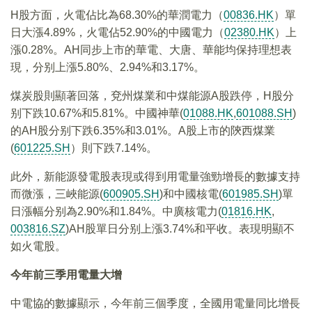
H股方面，火電佔比為68.30%的華潤電力（
00836.HK
）單
日大漲4.89%，火電佔52.90%的中國電力（
02380.HK
）上
漲0.28%。AH同步上市的華電、大唐、華能均保持理想表
現，分别上漲5.80%、2.94%和3.17%。
煤炭股則顯著回落，兗州煤業和中煤能源A股跌停，H股分
别下跌10.67%和5.81%。中國神華(
01088.HK
,
601088.SH
)
的AH股分别下跌6.35%和3.01%。A股上市的陝西煤業
(
601225.SH
）則下跌7.14%。
此外，新能源發電股表現或得到用電量強勁增長的數據支持
而微漲，三峽能源(
600905.SH
)和中國核電(
601985.SH
)單
日漲幅分别為2.90%和1.84%。中廣核電力(
01816.HK
,
003816.SZ
)AH股單日分别上漲3.74%和平收。表現明顯不
如火電股。
今年前三季用電量大增
中電協的數據顯示，今年前三個季度，全國用電量同比增長