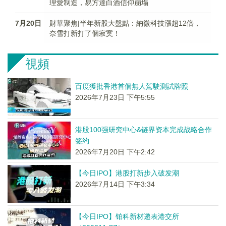
理愛制造，易方達白酒信仰崩塌
7月20日
財華聚焦|半年新股大盤點：納微科技漲超12倍，
奈雪打新打了個寂寞！
視頻
百度獲批香港首個無人駕駛測試牌照
2026年7月23日 下午5:55
港股100强研究中心&链界资本完成战略合作
签约
2026年7月20日 下午2:42
【今日IPO】港股打新步入破发潮
2026年7月14日 下午3:34
【今日IPO】铂科新材递表港交所