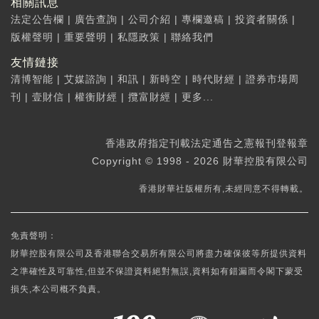
相關訊息
法定公告欄
|
廣告查詢
|
公司介紹
|
專欄邀稿
|
投資者關係
|
版權聲明
|
重要聲明
|
私隱政策
|
聯絡我們
友情鏈接
清博智能
|
艾媒諮詢
|
和訊
|
新時空
|
時代財經
|
證券市場周
刊
|
壹財信
|
權衡財經
|
攬富財經
|
更多...
香港政府指定刊載法定通告之憲報刊登報章
Copyright © 1998 - 2026 財華控股有限公司
香港財華社版權所有,未經同意不得轉載。
免責聲明：
財華控股有限公司及香港聯合交易所有限公司將盡力確保彼等所提供資料
之準確性及可靠性,但並不保證資料絕對無誤,資料如有錯漏而令閣下蒙受
損失,本公司概不負責。