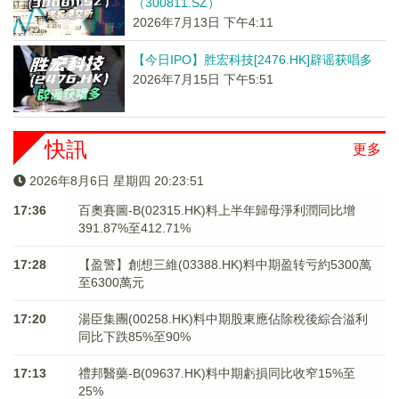
（300811.SZ）
2026年7月13日 下午4:11
【今日IPO】胜宏科技[2476.HK]辟谣获唱多
2026年7月15日 下午5:51
快訊
更多
2026年8月6日 星期四 20:23:52
17:36
百奧賽圖-B(02315.HK)料上半年歸母淨利潤同比增
391.87%至412.71%
17:28
【盈警】創想三維(03388.HK)料中期盈转亏約5300萬
至6300萬元
17:20
湯臣集團(00258.HK)料中期股東應佔除稅後綜合溢利
同比下跌85%至90%
17:13
禮邦醫藥-B(09637.HK)料中期虧損同比收窄15%至
25%