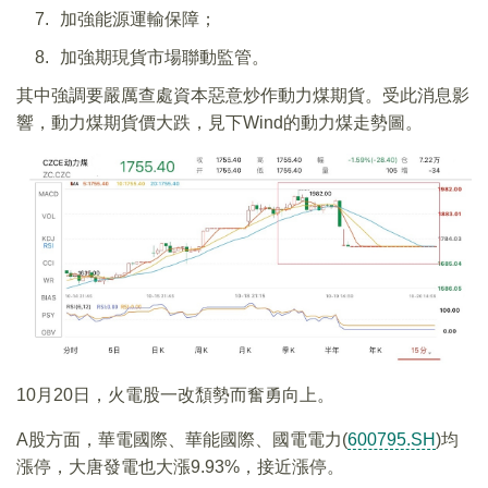
加強能源運輸保障；
加強期現貨市場聯動監管。
其中強調要嚴厲查處資本惡意炒作動力煤期貨。受此消息影
響，動力煤期貨價大跌，見下Wind的動力煤走勢圖。
10月20日，火電股一改頹勢而奮勇向上。
A股方面，華電國際、華能國際、國電電力(
600795.SH
)均
漲停，大唐發電也大漲9.93%，接近漲停。