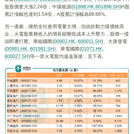
股股價更大漲2.24倍；中煤能源(
01898.HK
,
601898.SH
)H股
累計漲幅也達到1.54倍，A股累計漲幅為88.66%。
另一邊廂，雖然全社會用電量大增，但由於動力煤價格高
企，火電股業務收入的增長卻難抵成本上升壓力，股價一擡
頭即遭打壓。華能國際(
00902.HK
,
600011.SH
)、大唐發電
(
00991.HK
,
601991.SH
)、華電國際(
01071.HK
,
600027.SH
)等一眾火電股均遠遠落後，見下表。