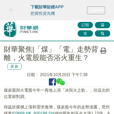
財華智庫網
FINTV
FINMETA
財華證券
媒體矩陣
下載財華財經APP
×
下載APP
智庫沙龍
聯絡我們
把握投資先機
訂閱
简
財華聚焦|「煤」「電」走勢背
離，火電股能否浴火重生？
原創
日期：
2021年10月20日 下午7:38
煤炭股與火電股今年一再地上演「冰與火之歌」，但這次的
位置卻對調。
得益於煤價上漲和需求激增，煤炭股今年的走勢淩厲，兗州
煤業(
03668.HK
,
600188.SH
)的H股年初至今大漲1.72倍，A