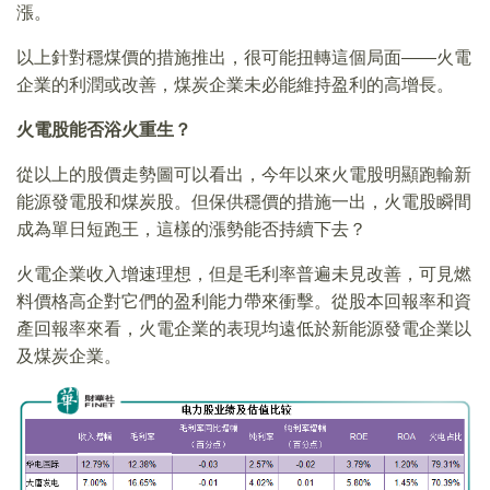
漲。
以上針對穩煤價的措施推出，很可能扭轉這個局面——火電
企業的利潤或改善，煤炭企業未必能維持盈利的高增長。
火電股能否浴火重生？
從以上的股價走勢圖可以看出，今年以來火電股明顯跑輸新
能源發電股和煤炭股。但保供穩價的措施一出，火電股瞬間
成為單日短跑王，這樣的漲勢能否持續下去？
火電企業收入增速理想，但是毛利率普遍未見改善，可見燃
料價格高企對它們的盈利能力帶來衝擊。從股本回報率和資
產回報率來看，火電企業的表現均遠低於新能源發電企業以
及煤炭企業。