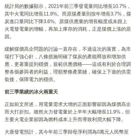
統計局的數據顯示，2021年前三季發電量同比增長10.7%，
其中火電同比增長11.9%。而原煤產量則按年增長3.7%，煤
炭進口量同比下降3.6%。原煤供應量的增長幅度或未跟上
火電發電量的增幅，再加上庫存的消耗，正是煤價上漲的原
因。
緩解煤價高企問題的討論一直存在，不過這次的落實，為市
場打下強心針，八條措施明確了煤炭的產能釋放和增加供
應，更著重提到穩價，規範供應價格——這或有利於合理調
整各個參與者的利益，理順整條產業鏈，確保上下遊的供需
銜接，保障電力的穩供。
前三季業績的冰火兩重天
正如前文所述，用電量需求大增的正面影響卻因為煤價高企
而大打折扣。雖然火力發電量於上半年大幅增長11.9%，但
主要火電企業卻因為燃料成本上升而導致利潤大幅下降。
大唐發電預計，其今年前三季歸母淨利潤為0萬元人民幣至