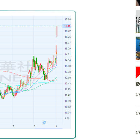
1
1
1