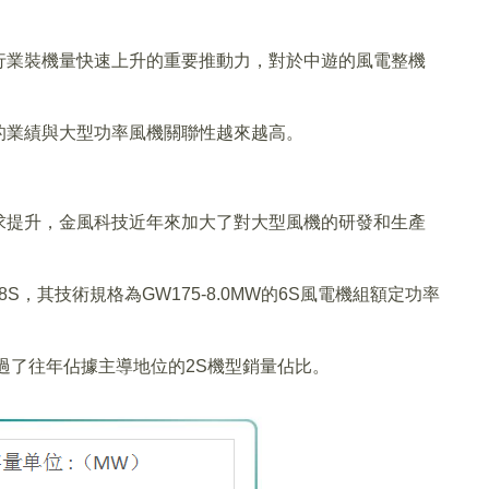
行業裝機量快速上升的重要推動力，對於中遊的風電整機
的業績與大型功率風機關聯性越來越高。
求提升，金風科技近年來加大了對大型風機的研發和生產
S，其技術規格為GW175-8.0MW的6S風電機組額定功率
過了往年佔據主導地位的2S機型銷量佔比。