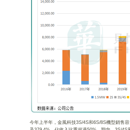
今年上半年，金風科技3S/4S和6S/8S機型銷售容量
及379.4%，佔收入比重超過50%。期内，3S/4S