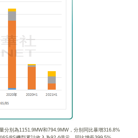
分别為1151.9MW和794.9MW，分别同比暴增316.8%
和6S/8S機型累計收入為92.4億元，同比增長399.5%。