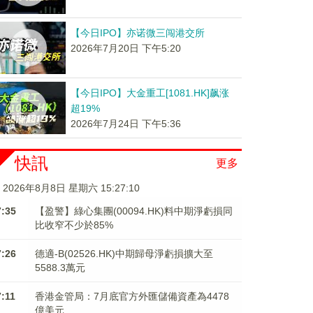
【今日IPO】亦诺微三闯港交所
2026年7月20日 下午5:20
【今日IPO】大金重工[1081.HK]飙涨
超19%
2026年7月24日 下午5:36
快訊
更多
2026年8月8日 星期六 15:27:11
7:35
【盈警】綠心集團(00094.HK)料中期淨虧損同
比收窄不少於85%
7:26
德適-B(02526.HK)中期歸母淨虧損擴大至
5588.3萬元
7:11
香港金管局：7月底官方外匯儲備資產為4478
億美元