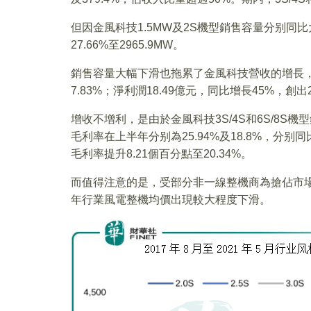
但因金風科技1.5MW及2S機型銷售容量分别同比
27.66%至2965.9MW。
銷售容量大幅下滑也拖累了金風科技營收的增長，報
7.83%；淨利潤18.49億元，同比增長45%，創
增收不增利，是由於金風科技3S/4S和6S/8
毛利率在上半年分别為25.94%及18.8%，分别
毛利率提升8.21個百分點至20.34%。
而值得注意的是，受部分非一線整機商為搶佔市
年行業風電整機均價出現較大程度下滑。