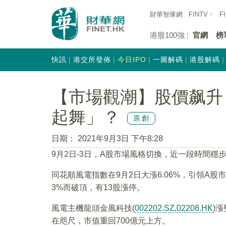
財華智庫網
FINTV
F
港股100強
官網
榜
快訊
港交所發佈
今日IPO
一圖解碼
港股解碼
【市場觀潮】股價飙升
起舞」？
原創
日期：
2021年9月3日 下午8:28
9月2日-3日，A股市場風格切換，近一段時間
同花順風電指數在9月2日大漲6.06%，引領A
3%而破頂，有13股漲停。
風電主機龍頭金風科技(
002202.SZ
,
02208.HK
)
在咫尺，市值重回700億元上方。