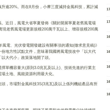
升逾20%。而在8月份，小摩三度減持金風科技，累計減
1
1
係。近日，風電大省寧夏發佈《關於開展寧夏老舊風電場
實現老舊風電場更新規模200萬千瓦以上、增容規模200萬
1
年風電、光伏發電開發建設有關事項的通知(徵求意見稿)》
一份地方性試點文件，意味著我國將風電技改中「以大代
1
「以大代小」政策落地開了頭。
1
單機容量大(原則3.0兆瓦及以上)、技術先進的行業主
電場土地、風能資源利用最大化。
1
頭，市場對金風科技3S(3兆瓦)及以上係列機組產品有所
1