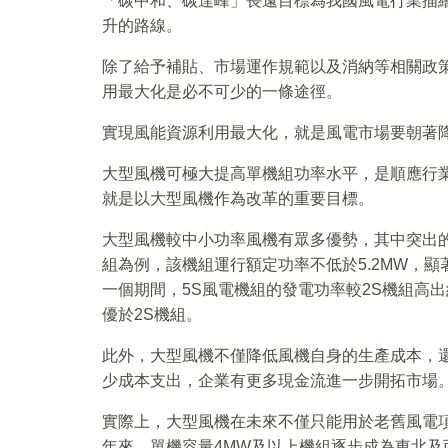
「碳中和、碳達峰」長遠目標為我國風電行業描
升的路線。
除了給予補貼、市場運作規範以及消納等相關政
用最大化是必不可少的一條途徑。
實現風能資源利用最大化，就是風電市場要朝著
大型風機可極大提高單機組功率水平，是順應行
就是以大型風機作為改革的重要目標。
大型風機較中小功率風機有眾多優勢，其中突出
組為例，該機組運行額定功率不低於5.2MW，顯
一個期間，5S風電機組的發電功率較2S機組高出
優於2S機組。
此外，大型風機不僅降低風機自身的生產成本，
少成本支出，企業有更多現金流進一步開拓市場
實際上，大型風機在未來不僅只能用於老舊風電
年來，單機容量4MW及以上機組逐步成為東北及