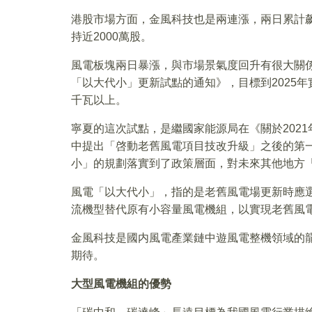
港股市場方面，金風科技也是兩連漲，兩日累計飙
持近2000萬股。
風電板塊兩日暴漲，與市場景氣度回升有很大關
「以大代小」更新試點的通知》，目標到2025年
千瓦以上。
寧夏的這次試點，是繼國家能源局在《關於2021
中提出「啓動老舊風電項目技改升級」之後的第
小」的規劃落實到了政策層面，對未來其他地方
風電「以大代小」，指的是老舊風電場更新時應選擇
流機型替代原有小容量風電機組，以實現老舊風
金風科技是國内風電產業鏈中遊風電整機領域的龍
期待。
大型風電機組的優勢