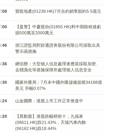
7:08
寶龍地產(01238.HK)7月合約銷售額約5.5億元
7:00
【盈警】中慶股份(01855.HK)料中期除稅後虧
損500萬至2000萬元
6:46
浙江證監局對財通證券股份有限公司採取出具
警示函措施
6:36
網信辦：大型個人信息處理者應當採取加密、
去標識化等措施保障所處理個人信息安全
6:30
國家外匯局：7月末中國外匯儲備規模34188億
美元 升幅0.07%
6:24
山金國際：港股上市工作正常推進中
6:20
【異動股】港股跌幅榜前十，九福來
(08611.HK)跌21.43%，天瑞汽車内飾
(06162.HK)跌18.44%