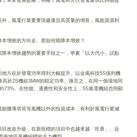
繪了未來發展藍圖，明確了風電和光伏發電量佔比持續提
策外，風電行業要實現健康且高質量的增長，風能資源利
降本增效的方向走。那如何能降本增效？
業降本增效趨勢的重要手段之一，寧夏「以大代小」試點
的地方在於發電功率得到大幅提升。以金風科技5S係列機
著高於2S機組3MW的額定功率。換言之，在同一個場地同
約73%。在性能、適應性和安全性上，5S風電機組也明顯
還能攤薄塔筒等風機以外的投資成本，有利於風電行業減
。
項目改造升級，在新投標的項目中也越來越「吃香」。近
西南地區風機招標的主力機型。