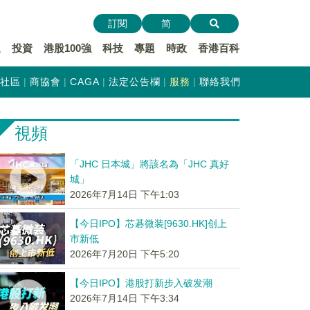
訂閱
简
遞
投資
港股100強
科技
專題
時政
香港百科
社區
商協會
CAGA
法定公告欄
服務
聯絡我們
視頻
「JHC 日本城」將該名為「JHC 真好
城」
2026年7月14日 下午1:03
【今日IPO】芯碁微装[9630.HK]创上
市新低
2026年7月20日 下午5:20
【今日IPO】港股打新步入破发潮
2026年7月14日 下午3:34