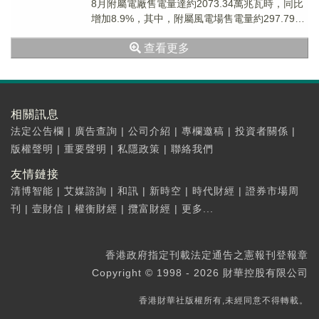
8月附屬電廠售電量達約2073.34萬兆瓦時，同比
增加8.9%，其中，附屬風電場售電量約297.79萬
兆瓦時，同比增加19...
查看更多
相關訊息
法定公告欄
|
廣告查詢
|
公司介紹
|
專欄邀稿
|
投資者關係
|
版權聲明
|
重要聲明
|
私隱政策
|
聯絡我們
友情鏈接
清博智能
|
艾媒諮詢
|
和訊
|
新時空
|
時代財經
|
證券市場周
刊
|
壹財信
|
權衡財經
|
攬富財經
|
更多...
香港政府指定刊載法定通告之憲報刊登報章
Copyright © 1998 - 2026 財華控股有限公司
香港財華社版權所有,未經同意不得轉載。