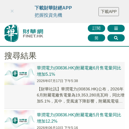
財華智庫網
FINTV
FINMETA
財華證券
媒體矩陣
下載財華財經APP
×
下載APP
智庫沙龍
聯絡我們
把握投資先機
訂閱
简
搜尋結果
華潤電力(00836.HK)附屬電廠6月售電量同比
增加5.1%
2026年07月17日 下午5:38
【財華社訊】華潤電力(00836.HK)公布，2026年
6月附屬電廠售電量為19,353,280兆瓦時，同比增
加5.1%，其中，受風速下降影響，附屬風電場售
電量達3,631,77...
華潤電力(00836.HK)附屬電廠5月售電量同比
增加12.2%
2026年06月10日 下午5:16