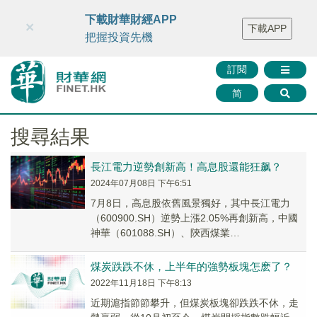
財華智庫網
FINTV
FINMETA
財華證券
媒體矩陣
下載財華財經APP
×
下載APP
智庫沙龍
聯絡我們
把握投資先機
訂閱
简
搜尋結果
長江電力逆勢創新高！高息股還能狂飙？
2024年07月08日 下午6:51
7月8日，高息股依舊風景獨好，其中長江電力
（600900.SH）逆勢上漲2.05%再創新高，中國
神華（601088.SH）、陝西煤業
（601225.SH）、美的集團（000333...
煤炭跌跌不休，上半年的強勢板塊怎麽了？
2022年11月18日 下午8:13
近期滬指節節攀升，但煤炭板塊卻跌跌不休，走