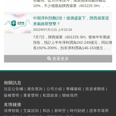
勢羸弱。從10月初至今，煤炭開採指數跌幅近
10%，不少個股如陝西煤業（601225.SH）、兗
礦能源（600188.SH）、晉控煤業（6...
中期淨利預翻2倍！煤價盛宴下，陝西煤業迎
來戴維斯雙擊？
2022年07月11日 上午10:16
7月7日，陝西煤業（601225.SH）發佈半年業績
預告，預計上半年淨利潤為242-249億元，同比增
長192%-200%，扣非淨利潤為146-153億元，同
比增長86%-95%...
查看更多
相關訊息
法定公告欄
|
廣告查詢
|
公司介紹
|
專欄邀稿
|
投資者關係
|
版權聲明
|
重要聲明
|
私隱政策
|
聯絡我們
友情鏈接
清博智能
|
艾媒諮詢
|
和訊
|
新時空
|
時代財經
|
證券市場周