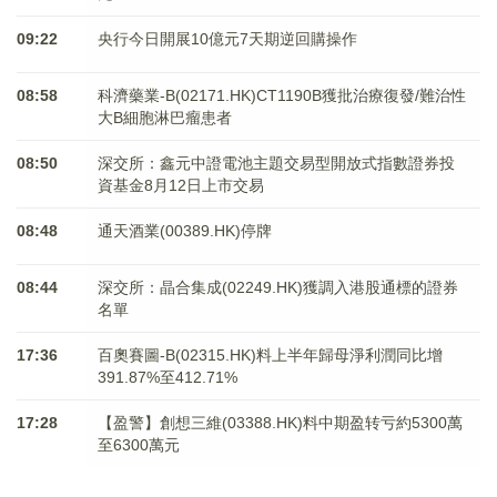
09:22
央行今日開展10億元7天期逆回購操作
08:58
科濟藥業-B(02171.HK)CT1190B獲批治療復發/難治性
大B細胞淋巴瘤患者
08:50
深交所：鑫元中證電池主題交易型開放式指數證券投
資基金8月12日上市交易
08:48
通天酒業(00389.HK)停牌
08:44
深交所：晶合集成(02249.HK)獲調入港股通標的證券
名單
17:36
百奧賽圖-B(02315.HK)料上半年歸母淨利潤同比增
391.87%至412.71%
17:28
【盈警】創想三維(03388.HK)料中期盈转亏約5300萬
至6300萬元