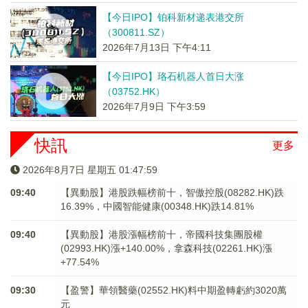
【今日IPO】铂科新材递表港交所
（300811.SZ）
2026年7月13日 下午4:11
【今日IPO】珞石机器人首日大涨
（03752.HK）
2026年7月9日 下午3:59
快訊
更多
2026年8月7日 星期五 01:48:00
09:40
【異動股】港股跌幅榜前十，智傲控股(08282.HK)跌
16.39%，中國智能健康(00348.HK)跌14.81%
09:40
【異動股】港股漲幅榜前十，帝國科技集團股權
(02993.HK)漲+140.00%，拿森科技(02261.HK)漲
+77.54%
09:30
【盈警】華領醫藥(02552.HK)料中期盈轉虧約3020萬
元