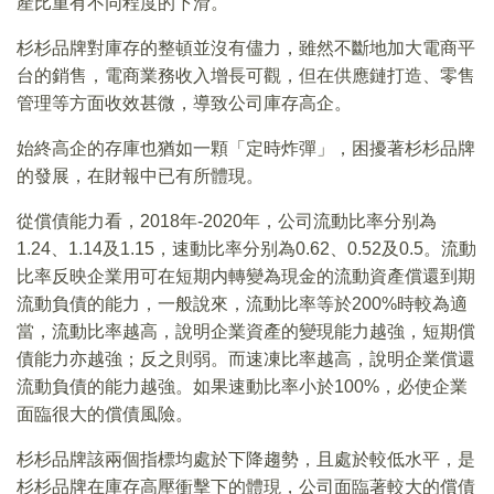
產比重有不同程度的下滑。
杉杉品牌對庫存的整頓並沒有儘力，雖然不斷地加大電商平
台的銷售，電商業務收入增長可觀，但在供應鏈打造、零售
管理等方面收效甚微，導致公司庫存高企。
始終高企的存庫也猶如一顆「定時炸彈」，困擾著杉杉品牌
的發展，在財報中已有所體現。
從償債能力看，2018年-2020年，公司流動比率分别為
1.24、1.14及1.15，速動比率分别為0.62、0.52及0.5。流動
比率反映企業用可在短期内轉變為現金的流動資產償還到期
流動負債的能力，一般說來，流動比率等於200%時較為適
當，流動比率越高，說明企業資產的變現能力越強，短期償
債能力亦越強；反之則弱。而速凍比率越高，說明企業償還
流動負債的能力越強。如果速動比率小於100%，必使企業
面臨很大的償債風險。
杉杉品牌該兩個指標均處於下降趨勢，且處於較低水平，是
杉杉品牌在庫存高壓衝擊下的體現，公司面臨著較大的償債