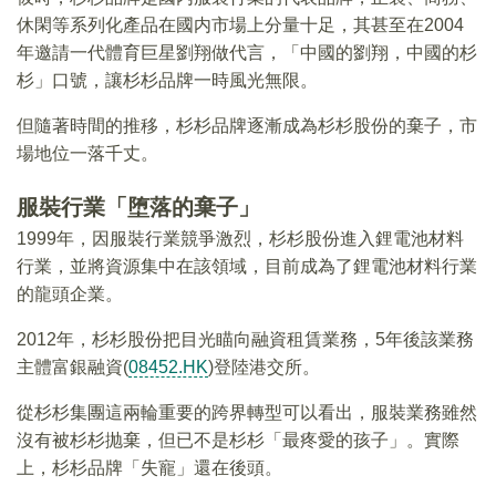
休閑等系列化產品在國内市場上分量十足，其甚至在2004
年邀請一代體育巨星劉翔做代言，「中國的劉翔，中國的杉
杉」口號，讓杉杉品牌一時風光無限。
但隨著時間的推移，杉杉品牌逐漸成為杉杉股份的棄子，市
場地位一落千丈。
服裝行業「堕落的棄子」
1999年，因服裝行業競爭激烈，杉杉股份進入鋰電池材料
行業，並將資源集中在該領域，目前成為了鋰電池材料行業
的龍頭企業。
2012年，杉杉股份把目光瞄向融資租賃業務，5年後該業務
主體富銀融資(
08452.HK
)登陸港交所。
從杉杉集團這兩輪重要的跨界轉型可以看出，服裝業務雖然
沒有被杉杉抛棄，但已不是杉杉「最疼愛的孩子」。實際
上，杉杉品牌「失寵」還在後頭。