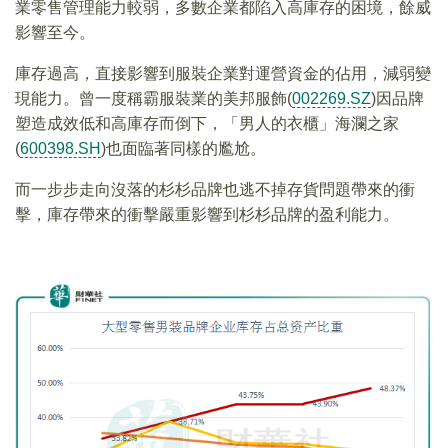
業零售管理能力較弱，多數企業都陷入高庫存的困境，餘威
影響至今。
庫存過高，直接影響到服裝企業對運營資金的佔用，減弱變
現能力。曾一度稱霸服裝業的美邦服飾(
002269.SZ
)因品牌
塑造成效低和高庫存而倒下，「男人的衣櫃」海瀾之家
(
600398.SH
)也面臨著同樣的尷尬。
而一步步走向沒落的杉杉品牌也逃不掉存貨問題帶來的衝
擊，庫存帶來的衝擊嚴重影響到杉杉品牌的盈利能力。