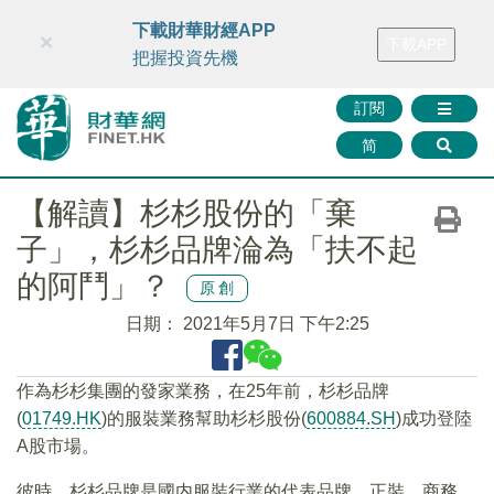
財華智庫網
FINTV
FINMETA
財華證券
媒體矩陣
下載財華財經APP
×
下載APP
智庫沙龍
聯絡我們
把握投資先機
訂閱
简
【解讀】杉杉股份的「棄
子」，杉杉品牌淪為「扶不起
的阿鬥」？
原創
日期：
2021年5月7日 下午2:25
作為杉杉集團的發家業務，在25年前，杉杉品牌
(
01749.HK
)的服裝業務幫助杉杉股份(
600884.SH
)成功登陸
A股市場。
彼時，杉杉品牌是國内服裝行業的代表品牌，正裝、商務、