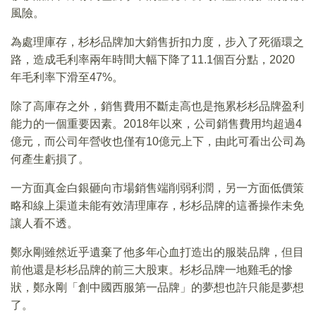
風險。
為處理庫存，杉杉品牌加大銷售折扣力度，步入了死循環之
路，造成毛利率兩年時間大幅下降了11.1個百分點，2020
年毛利率下滑至47%。
除了高庫存之外，銷售費用不斷走高也是拖累杉杉品牌盈利
能力的一個重要因素。2018年以來，公司銷售費用均超過4
億元，而公司年營收也僅有10億元上下，由此可看出公司為
何產生虧損了。
一方面真金白銀砸向市場銷售端削弱利潤，另一方面低價策
略和線上渠道未能有效清理庫存，杉杉品牌的這番操作未免
讓人看不透。
鄭永剛雖然近乎遺棄了他多年心血打造出的服裝品牌，但目
前他還是杉杉品牌的前三大股東。杉杉品牌一地雞毛的慘
狀，鄭永剛「創中國西服第一品牌」的夢想也許只能是夢想
了。