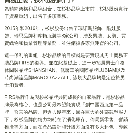
商務正裝，扶不起的阿鬥？
為精簡架構和品牌組合，在杉杉品牌上市前，杉杉股份實行
了資產重組，出售了多項業務。
2015年和2016年，杉杉股份出售了瑞諾瑪服飾、酷娃服
飾、瑞思品牌和摩頓服裝等8家公司，涉及男裝、女裝、買
賣織物和物業管理等業務，並注銷掉多家無運營的公司。
這一係列的重組，杉杉品牌的目標就是要實現其男士商務正
裝品牌FIRS的復興。並在此基礎上，進一步拓展男士商務
休閑裝品牌SHANSHAN、低奢華的國際品牌LUBIAM以及
時尚潮流品牌MARCO AZZALI，該幾大品牌均是定位於男
士消費者。
FIRS品牌作為與杉杉品牌共同成長的自家品牌，是杉杉品
牌最為核心、也是公司最希望能實現「創中國西服第一品
牌」誓言的品牌。但過去幾年來，因在巨大的外部競爭壓力
下，杉杉品牌的精力均耗在了消化庫存、佈局新零售、營銷
推廣等方面，而在產品設計和升級方面沒有多大起色，導致