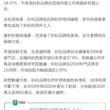
19.37%，不再為杉杉品牌的直接控股公司和最終控股公
司。
這也意味著，杉杉品牌從此和杉杉情消緣散，當年的發家業
務也成為了杉杉的局外之人。
被杉杉股份抛棄，也加速了杉杉品牌的衰落。這主要體現在
兩個方面：
市場份額方面，在鼎盛時期，杉杉品牌在全國擁有2000多
家門店，在國内的西服市場佔有率達37.4%。而根據公司年
報及前瞻產業研究院數據，杉杉品牌在2018年門店降至
1226間，市場份額大幅縮減至1.55%。
經營數據方面，杉杉品牌近些年營收雖然有增長，但淨利潤
不斷下滑，在2019年和2020年產生了虧損，分别虧損1630
萬元及6831萬元，虧損呈擴大趨勢。