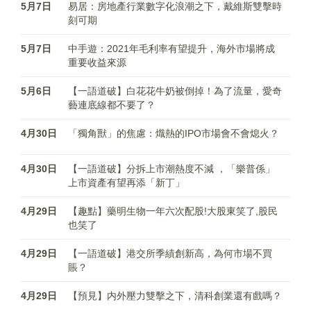
5月7日
易居：房地產行業數字化浪潮之下，戴維斯雙擊時
刻可期
5月7日
中手遊：2021年毛利率有望提升，海外市場將成
重要收益來源
5月6日
【一語道破】白花花牛奶被倒掉！為了流量，愛奇
藝連底線都不要了？
4月30日
「獨角獸」的焦慮：熾熱的IPO市場會不會熄火？
4月30日
【一語道破】分拆上市潮熱度不減 ，「樂普係」
上市資產有望再添「新丁」
4月29日
【趣點】藥明生物一年六次配股!大股東笑了,股民
也笑了
4月29日
【一語道破】港交所季績創新高，為何市場不買
賬？
4月29日
【預見】内外壓力雙擊之下，清科創業還有戲嗎？