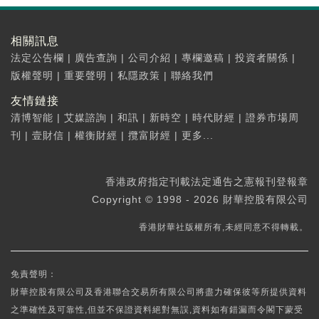
相關訊息
法定公告欄
|
廣告查詢
|
公司介紹
|
專欄邀稿
|
投資者關係
|
版權聲明
|
重要聲明
|
私隱政策
|
聯絡我們
友情鏈接
清博智能
|
艾媒諮詢
|
和訊
|
新時空
|
時代財經
|
證券市場周
刊
|
壹財信
|
權衡財經
|
攬富財經
|
更多...
香港政府指定刊載法定通告之憲報刊登報章
Copyright © 1998 - 2026 財華控股有限公司
香港財華社版權所有,未經同意不得轉載。
免責聲明：
財華控股有限公司及香港聯合交易所有限公司將盡力確保彼等所提供資料
之準確性及可靠性,但並不保證資料絕對無誤,資料如有錯漏而令閣下蒙受