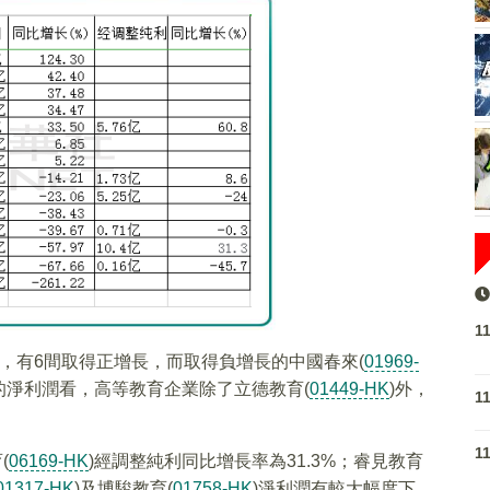
1
，有6間取得正增長，而取得負增長的中國春來(
01969-
後的淨利潤看，高等教育企業除了立德教育(
01449-HK
)外，
1
1
(
06169-HK
)經調整純利同比增長率為31.3%；睿見教育
01317-HK
)及博駿教育(
01758-HK
)淨利潤有較大幅度下