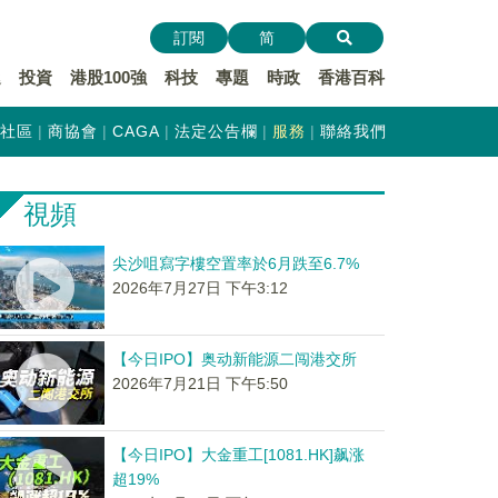
訂閱
简
遞
投資
港股100強
科技
專題
時政
香港百科
社區
商協會
CAGA
法定公告欄
服務
聯絡我們
視頻
尖沙咀寫字樓空置率於6月跌至6.7%
2026年7月27日 下午3:12
【今日IPO】奥动新能源二闯港交所
2026年7月21日 下午5:50
【今日IPO】大金重工[1081.HK]飙涨
超19%