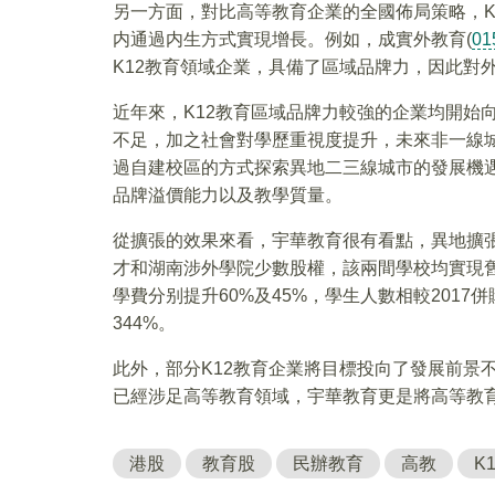
另一方面，對比高等教育企業的全國佈局策略，K
内通過内生方式實現增長。例如，成實外教育(
01
K12教育領域企業，具備了區域品牌力，因此對
近年來，K12教育區域品牌力較強的企業均開始
不足，加之社會對學歷重視度提升，未來非一線城
過自建校區的方式探索異地二三線城市的發展機
品牌溢價能力以及教學質量。
從擴張的效果來看，宇華教育很有看點，異地擴
才和湖南涉外學院少數股權，該兩間學校均實現
學費分别提升60%及45%，學生人數相較2017併
344%。
此外，部分K12教育企業將目標投向了發展前景
已經涉足高等教育領域，宇華教育更是將高等教
港股
教育股
民辦教育
高教
K