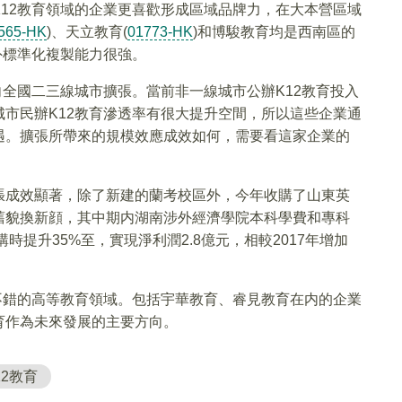
12教育領域的企業更喜歡形成區域品牌力，在大本營區域
565-HK
)、天立教育(
01773-HK
)和博駿教育均是西南區的
外標準化複製能力很強。
向全國二三線城市擴張。當前非一線城市公辦K12教育投入
市民辦K12教育滲透率有很大提升空間，所以這些企業通
遇。擴張所帶來的規模效應成效如何，需要看這家企業的
張成效顯著，除了新建的蘭考校區外，今年收購了山東英
舊貌換新顔，其中期内湖南涉外經濟學院本科學費和專科
購時提升35%至，實現淨利潤2.8億元，相較2017年增加
不錯的高等教育領域。包括宇華教育、睿見教育在内的企業
育作為未來發展的主要方向。
12教育