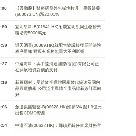
1:00
【異動股】醫療研發外包板塊拉升，畢得醫藥
(688073.CN)漲20.01%
0:50
宜明昂科-B(01541.HK)附屬宜明凱爾生物醫藥
獲增資5000萬元
0:39
通天酒業(00389.HK)就配售協議接獲展開法院
程序通知 對現有業務無重大不利影響
0:27
中遠海科：與中遠海運國際(香港)有限公司正
在開展增資對價的支付
0:16
新萊應材：受益於半導體國產替代提速及國內
晶圓廠擴產 公司泛半導體全產品線新簽訂單向
好
0:06
創勝集團醫藥-B(06628.HK)涨超6% 擬1.9億元
出售CDMO資產
9:54
中港石油(00632.HK)：鄭鎮昇辭任首席財務官