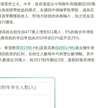
市場需求之大。今年，政府還提出今明兩年高職擴招200萬
自身規模帶效益的模式，在擴招中積極爭取學額，成為百
通過學費獲取收入，對地方財政的依賴極小，加之現金流
進行擴張。
年民辦高校在校生由477萬人增至611萬人，5%的複合年增長
辦高校的市佔率也由2010年的21%提升至25%。
)、希望教育(
01765-HK
)及新高教(
02001-HK
)過去幾年來
擴招政策的紅利，在校生人數每年均有雙位數增幅。其中
人數接近20萬人，較2017財年翻近2倍，最新財報高增長