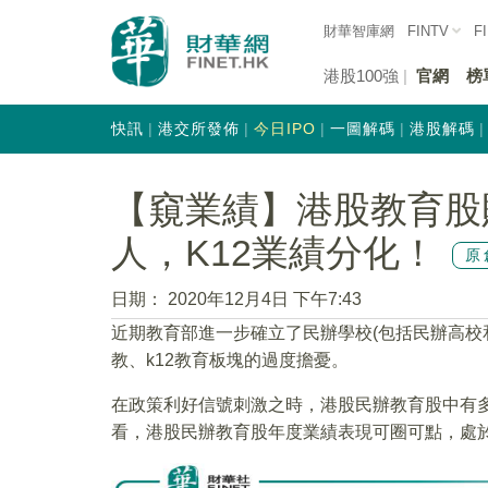
財華智庫網
FINTV
F
港股100強
官網
榜
快訊
港交所發佈
今日IPO
一圖解碼
港股解碼
【窺業績】港股教育股
人，K12業績分化！
原
日期：
2020年12月4日 下午7:43
近期教育部進一步確立了民辦學校(包括民辦高校
教、k12教育板塊的過度擔憂。
在政策利好信號刺激之時，港股民辦教育股中有多家
看，港股民辦教育股年度業績表現可圈可點，處