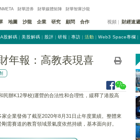
INMETA
財華證券
財華
媒體矩陣
財華
智庫沙龍
單
地圖
沙龍
企業
研究
顧問
合作
視頻
財經速
A股解碼
美股解碼
股評
研報
專訪
活動
Web3 Space專欄
財年報：高教表現喜
創
和民辦K12學校)運營的合法性和合理性，緩釋了港股高
企業發佈了截至2020年8月31日止年度業績。整體來
於剛需賽道的教育領域景氣度依然持續，基本面向好。