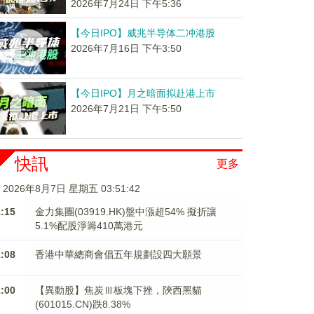
2026年7月24日 下午5:36
【今日IPO】威兆半导体二冲港股
2026年7月16日 下午3:50
【今日IPO】月之暗面拟赴港上市
2026年7月21日 下午5:50
快訊
更多
2026年8月7日 星期五 03:51:43
1:15
金力集團(03919.HK)盤中漲超54% 擬折讓
5.1%配股淨籌410萬港元
1:08
香港中華總商會倡五年規劃設四大願景
1:00
【異動股】焦炭Ⅲ板塊下挫，陝西黑貓
(601015.CN)跌8.38%