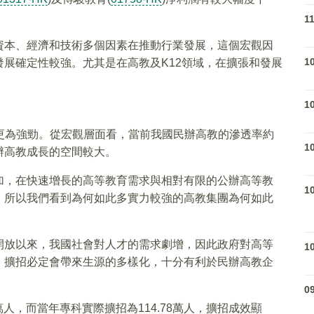
1
資本、經濟和技術多個因素在推動行業發展，這個宏觀因
1
展確定性較強。尤其是在高教及K12領域，在擴張和發展
1
現更為強勁。從宏觀層面看，當前我國民辦高教的滲透率約
1
辦高教成長的空間較大。
加，在快速增長的高等教育需求與相對有限的公辦高等教
1
，所以我們看到為何如此多實力較強的高教集團為何如此
開放以來，我國社會對人才的需求劇增，因此政府對高等
1
，擴招必定會帶來生源的多樣化，十分有利於民辦高教企
0
萬人，而當年專科實際擴招為114.78萬人，擴招成效顯