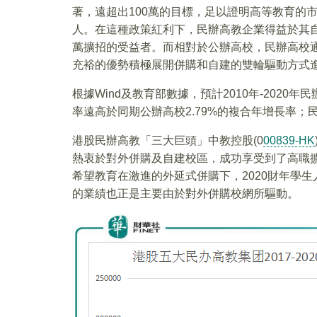
著，遠超出100萬的目標，足以證明高等教育的
人。在這種政策紅利下，民辦高教企業得益於其
萬擴招的受益者。而相對於公辦高校，民辦高校
充裕的優勢積極展開併購和自建的雙輪驅動方式
根據Wind及教育部數據，預計2010年-2020
率遠高於同期公辦高校2.79%的複合年增長率；民
港股民辦高教「三大巨頭」中教控股(0
00839-HK
熱衷於對外併購及自建校區，成功享受到了高職
希望教育在激進的外延式併購下，2020財年學生
的業績也正是主要由於對外併購校網所驅動。