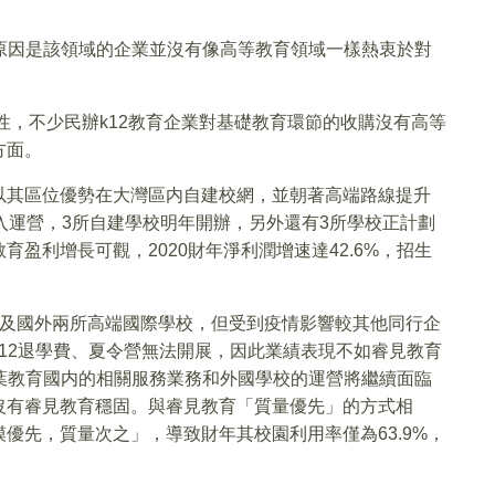
大原因是該領域的企業並沒有像高等教育領域一樣熱衷於對
性，不少民辦k12教育企業對基礎教育環節的收購沒有高等
方面。
以其區位優勢在大灣區内自建校網，並朝著高端路線提升
入運營，3所自建學校明年開辦，另外還有3所學校正計劃
盈利增長可觀，2020財年淨利潤增速達42.6%，招生
以及國外兩所高端國際學校，但受到疫情影響較其他同行企
12退學費、夏令營無法開展，因此業績表現不如睿見教育
楓葉教育國内的相關服務業務和外國學校的運營將繼續面臨
沒有睿見教育穩固。與睿見教育「質量優先」的方式相
優先，質量次之」，導致財年其校園利用率僅為63.9%，