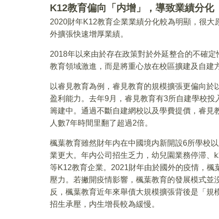
K12教育偏向「内增」，導致業績分化
2020財年K12教育企業業績分化較為明顯，很
外擴張快速增厚業績。
2018年以來由於存在政策對於外延整合的不確定
教育領域激進，而是將重心放在校區擴建及自建
以睿見教育為例，睿見教育的規模擴張更偏向於
盈利能力。去年9月，睿見教育有3所自建學校投
籌建中。通過不斷自建網校以及學費提價，睿見教育
人數7年時間里翻了超過2倍。
楓葉教育雖然財年内在中國境内新開設6所學校
業更大。年内公司招生乏力，幼兒園業務停滞、k
等K12教育企業。2021財年由於國外的疫情，
壓力。若撇開疫情影響，楓葉教育的發展模式並
反，楓葉教育近年來舉債大規模擴張背後是「規模
招生承壓，内生增長較為緩慢。