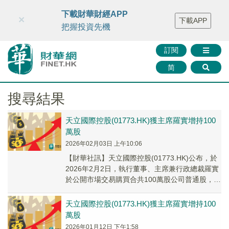
財華智庫網
FINTV
FINMETA
財華證券
媒體矩陣
下載財華財經APP
×
下載APP
智庫沙龍
聯絡我們
把握投資先機
訂閱
简
搜尋結果
天立國際控股(01773.HK)獲主席羅實增持100
萬股
2026年02月03日 上午10:06
【財華社訊】天立國際控股(01773.HK)公布，於
2026年2月2日，執行董事、主席兼行政總裁羅實
於公開市場交易購買合共100萬股公司普通股，平
均價格為每股股份約2.57港元。...
天立國際控股(01773.HK)獲主席羅實增持100
萬股
2026年01月12日 下午1:58