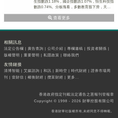
生指數跌1.18%，國企指數跌1.07%，恒生科技指
數跌0.74%。分板塊看，多數教育股下滑，天立
國際控股（01773.HK）跌4....
查看更多
相關訊息
法定公告欄
|
廣告查詢
|
公司介紹
|
專欄邀稿
|
投資者關係
|
版權聲明
|
重要聲明
|
私隱政策
|
聯絡我們
友情鏈接
清博智能
|
艾媒諮詢
|
和訊
|
新時空
|
時代財經
|
證券市場周
刊
|
壹財信
|
權衡財經
|
攬富財經
|
更多...
香港政府指定刊載法定通告之憲報刊登報章
Copyright © 1998 - 2026 財華控股有限公司
香港財華社版權所有,未經同意不得轉載。