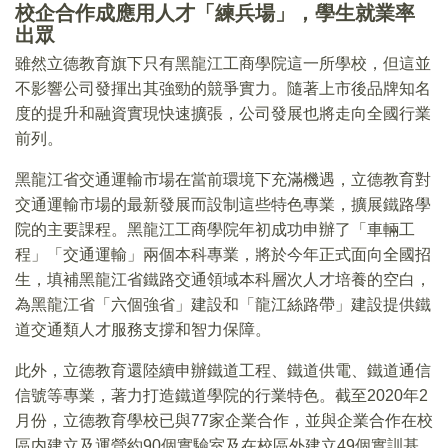
校企合作成應用人才「練兵場」，學生就業率
出眾
雖然立德教育旗下只有黑龍江工商學院這一所學校，但這並
不影響公司發揮出其強勁的競爭實力。隨著上市後品牌知名
度的提升和融資實現快速擴張，公司發展也將走向全國行業
前列。
黑龍江省交通運輸市場在當前環境下充滿機遇，立德教育對
交通運輸市場的最新發展而設制這些特色專業，擴展鐵路學
院的主要課程。黑龍江工商學院年初成功申辦了「車輛工
程」「交通運輸」兩個本科專業，將於今年正式面向全國招
生，填補黑龍江省鐵路交通領域本科層次人才培養的空白，
為黑龍江省「六個強省」建設和「龍江絲路帶」建設提供鐵
道交通類人才服務支撐和智力保障。
此外，立德教育還陸續申辦鐵道工程、鐵道供電、鐵道通信
信號等專業，著力打造鐵道學院的行業特色。截至2020年2
月份，立德教育學校已與77家企業合作，並與企業合作在校
區内建立及運營約90個實驗室及在校區外建立49個實訓基