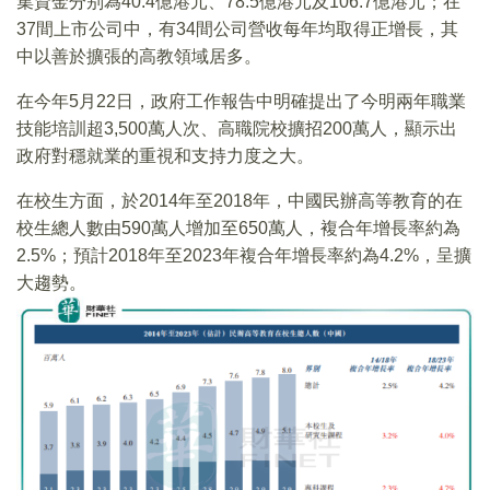
集資金分别為40.4億港元、78.5億港元及106.7億港元；在
37間上市公司中，有34間公司營收每年均取得正增長，其
中以善於擴張的高教領域居多。
在今年5月22日，政府工作報告中明確提出了今明兩年職業
技能培訓超3,500萬人次、高職院校擴招200萬人，顯示出
政府對穩就業的重視和支持力度之大。
在校生方面，於2014年至2018年，中國民辦高等教育的在
校生總人數由590萬人增加至650萬人，複合年增長率約為
2.5%；預計2018年至2023年複合年增長率約為4.2%，呈擴
大趨勢。