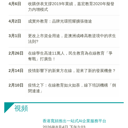
4月6日
收購併表支撐2019年業績，嘉宏教育2020年擬發
力内增模式
4月2日
成實外教育：品牌光環照耀擴張徵途
3月1日
更改上市資金用途，是澳洲成峰高教逆境中的求生
法則?
2月26日
在線學生高達11萬人，民生教育為在線教育「爭
奪戰」打廣告！
2月14日
疫情影響下的新東方在線，迎來了新的發展機會？
2月10日
疫情之下：在線教育如火如荼，線下培訓機構「倒
閉連連」
視頻
香港寬頻推出一站式AI企業服務平台
2026年8月4日 下午3:03