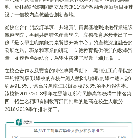
地，於往績記錄期間建立及營運11個產教融合創新項目並建
設了一個校内產教融合創新基地。
從校企合作開設訂單班、共建實訓實習基地到擁抱行業建設
鐵道學院，再到共建特色產業學院，立德教育逐步走出了一
條「最以學生職業能力素質提升為中心」的產教深度融合的
發展之路。職業和專業的綁定，立德教育提供優質的教學質
量，並透過產融結合，為學生搭建了就業「練兵場」。
在校企合作以及豐富的特色專業帶動下，黑龍江工商學院的
平均報到率(以學校的在校生總人數除以錄取的學生總人數)
約為91.5%，遠高於黑龍江民辦高校75.3%的平均報告率。
該校於2017/2018學年在黑龍江所有民辦高等機構中排名第
四，招生名額即有關教育部門批準的最高在校生人數於
2018/2019學年排名第三。