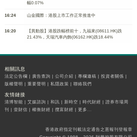
幅0.07%
16:24
山金國際：港股上市工作正常推進中
16:20
【異動股】港股跌幅榜前十，九福來(08611.HK)跌
21.43%，天瑞汽車内飾(06162.HK)跌18.44%
相關訊息
法定公告欄
|
廣告查詢
|
公司介紹
|
專欄邀稿
|
投資者關係
|
版權聲明
|
重要聲明
|
私隱政策
|
聯絡我們
友情鏈接
清博智能
|
艾媒諮詢
|
和訊
|
新時空
|
時代財經
|
證券市場周
刊
|
壹財信
|
權衡財經
|
攬富財經
|
更多...
香港政府指定刊載法定通告之憲報刊登報章