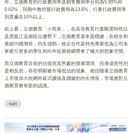
年，立德教育的行政費用率及銷售費用率分别為5.99%和
0.62%，同期中教控股行政費用為13.6%，行業行政費用率
則普遍在10%以上。
綜上看，立德教育「小而美」，在高等教育行業剛需特性以
及黑龍江這個區位優勢下，立德教育基本面穩健，在校生和
業績均穩增長，内生強勁；校企合作及特色專業也為公司未
來吸引更多的學生和向外拓展校網帶來了極大的想象空間。
而立德教育目前的估值與其所處的發展環境、自身成長性則
是相反的，存在明顯被市場低估的現象。相信隨著立德教育
上市後加大校網外延式擴張及穩健的内生增長，市場會對立
德教育會有新的認識。
nan