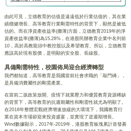
由此可見，立德教育的估值是遠遠低於行業估值的，其在業
績穩健增長、高等教育行業剛需特性的背景下，顯然是被低
估的。而在淨資產收益率(攤薄)方面，立德教育2019年的淨
資產收益率(攤薄)為15.28%，在港股民辦教育企業中名列前
10，高於高教龍頭中教控股以及希望教育。所以，立德教育
應該高於現有股價，是明顯的安全股、長線股。
具備剛需特性，校園佈局迎合經濟轉型
我們都知道，高等教育是我國當前社會求職的「敲門磚」，
是具備消費屬性的剛需產業。
在當前二孩政策放開、疫情下就業壓力和優質教育資源稀缺
的背景下，高等教育的抗週期屬性和剛需性就尤為明顯了。
在2018年整體宏觀經濟增速放緩的大環境下，我國教育行
業在資本市場卻迎來投資盛宴，並實現了逆週期增長。
Wind數據顯示，2017年-2019年，港股教育板塊累計首發募