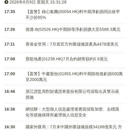
2026年8月9日 星期天 15:31:29
17:35
【盈警】綠心集團(00094.HK)料中期淨虧損同比收窄
不少於85%
17:26
德適-B(02526.HK)中期歸母淨虧損擴大至5588.3萬元
17:11
香港金管局：7月底官方外匯儲備資產為4478億美元
17:08
寶龍地產(01238.HK)7月合約銷售額約5.5億元
17:00
【盈警】中慶股份(01855.HK)料中期除稅後虧損500萬
至2000萬元
16:46
浙江證監局對財通證券股份有限公司採取出具警示函
措施
16:36
網信辦：大型個人信息處理者應當採取加密、去標識
化等措施保障所處理個人信息安全
16:30
國家外匯局：7月末中國外匯儲備規模34188億美元 升