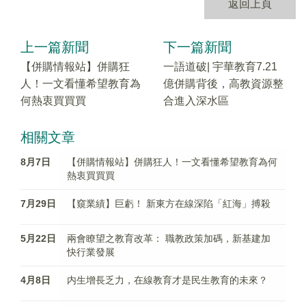
返回上頁
上一篇新聞
下一篇新聞
【併購情報站】併購狂
一語道破| 宇華教育7.21
人！一文看懂希望教育為
億併購背後，高教資源整
何熱衷買買買
合進入深水區
相關文章
8月7日
【併購情報站】併購狂人！一文看懂希望教育為何
熱衷買買買
7月29日
【窺業績】巨虧！ 新東方在線深陷「紅海」搏殺
5月22日
兩會瞭望之教育改革： 職教政策加碼，新基建加
快行業發展
4月8日
内生增長乏力，在線教育才是民生教育的未來？