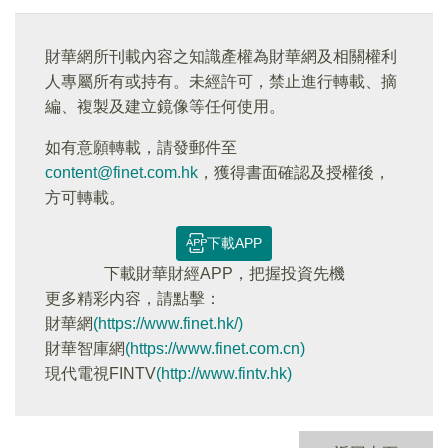
財華網所刊載內容之知識產權為財華網及相關權利
人專屬所有或持有。未經許可，禁止進行轉載、摘
編、複製及建立鏡像等任何使用。
如有意願轉載，請發郵件至
content@finet.com.hk
，獲得書面確認及授權後，
方可轉載。
下載APP
下載財華財經APP，把握投資先機
更多精彩内容，請點擊：
財華網
(https://www.finet.hk/)
財華智庫網
(https://www.finet.com.cn)
現代電視FINTV
(http://www.fintv.hk)