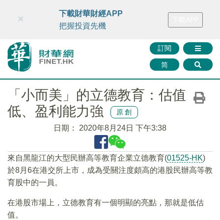
財華智庫網
FINTV
FINMETA
財華證券
媒體矩陣
下載財華財經APP
×
下載APP
智庫沙龍
聯絡我們
把握投資先機
訂閱
简
「小而美」的立德教育：估值
低、盈利能力強
原創
日期：
2020年8月24日 下午3:38
來自黑龍江的大型民辦高等教育企業立德教育(
01525-HK
)
於8月6在港交所上市，成為受關注度頗高的港股民辦高等教
育股中的一員。
在港股市場上，立德教育有一個明顯的亮點，那就是低估
值。