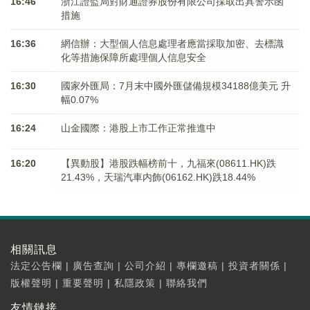
16:46
浙江證監局對財通證券股份有限公司採取出具警示函
措施
16:36
網信辦：大型個人信息處理者應當採取加密、去標識
化等措施保障所處理個人信息安全
16:30
國家外匯局：7月末中國外匯儲備規模34188億美元 升
幅0.07%
16:24
山金國際：港股上市工作正常推進中
16:20
【異動股】港股跌幅榜前十，九福來(08611.HK)跌
21.43%，天瑞汽車内飾(06162.HK)跌18.44%
相關訊息
法定公告欄
|
廣告查詢
|
公司介紹
|
專欄邀稿
|
投資者關係
|
版權聲明
|
重要聲明
|
私隱政策
|
聯絡我們
友情鏈接