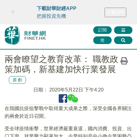
財華智庫網
FINTV
FINMETA
財華證券
媒體矩陣
下載財華財經APP
×
下載APP
智庫沙龍
聯絡我們
把握投資先機
訂閱
简
兩會瞭望之教育改革： 職教政
策加碼，新基建加快行業發展
原創
日期：
2020年5月22日 下午4:20
在我國抗疫狙擊戰中取得重大成果之際，深受全國各界關注
的兩會於近日召開。
受全球疫情衝擊，世界經濟嚴重衰退，國内消費、投資、出
口下滑，就業壓力顯著加大，企業特别是中小微企業困難凸