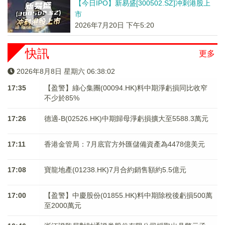
【今日IPO】新易盛[300502.SZ]冲刺港股上
市
2026年7月20日 下午5:20
快訊
更多
2026年8月8日 星期六 06:38:02
17:35
【盈警】綠心集團(00094.HK)料中期淨虧損同比收窄
不少於85%
17:26
德適-B(02526.HK)中期歸母淨虧損擴大至5588.3萬元
17:11
香港金管局：7月底官方外匯儲備資產為4478億美元
17:08
寶龍地產(01238.HK)7月合約銷售額約5.5億元
17:00
【盈警】中慶股份(01855.HK)料中期除稅後虧損500萬
至2000萬元