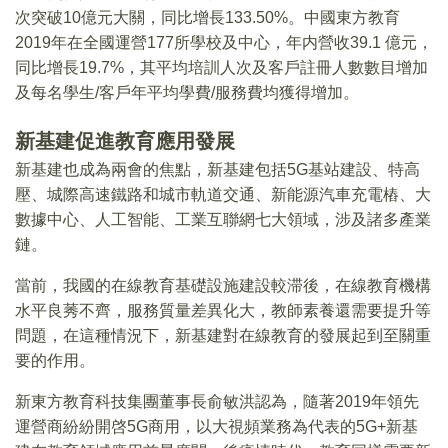
次突破10億元大關，同比增長133.50%。中國東方教育
2019年在全國運營177所學校及中心，年内營收39.1 億元，
同比增長19.7%，其平均培訓人次及客戶註冊人數數目增加
及每名學生/客戶年平均學費/服務費均獲得增加。
新基建促進教育應用發展
新基建也成為兩會的焦點，新基建包括5G基站建設、特高
壓、城際高速鐵路和城市軌道交通、新能源汽車充電樁、大
數據中心、人工智能、工業互聯網七大領域，涉及諸多產業
鏈。
當前，我國的在線教育基礎設施建設較滞後，在線教育機構
水平良莠不齊，服務質量差異化大，教師素養還需要提升等
問題，在這種情況下，新基建對在線教育的發展起到至關重
要的作用。
新東方教育科技集團董事長俞敏洪認為，隨著2019年領先
運營商紛紛開啓5G商用，以大視頻業務為代表的5G+新基