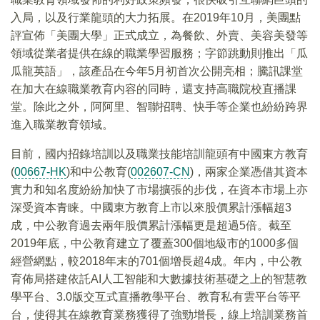
入局，以及行業龍頭的大力拓展。在2019年10月，美團點
評宣佈「美團大學」正式成立，為餐飲、外賣、美容美發等
領域從業者提供在線的職業學習服務；字節跳動則推出「瓜
瓜龍英語」，該產品在今年5月初首次公開亮相；騰訊課堂
在加大在線職業教育内容的同時，還支持高職院校直播課
堂。除此之外，阿阿里、智聯招聘、快手等企業也紛紛跨界
進入職業教育領域。
目前，國内招錄培訓以及職業技能培訓龍頭有中國東方教育
(
00667-HK
)和中公教育(
002607-CN
)，兩家企業憑借其資本
實力和知名度紛紛加快了市場擴張的步伐，在資本市場上亦
深受資本青睐。中國東方教育上市以來股價累計漲幅超3
成，中公教育過去兩年股價累計漲幅更是超過5倍。截至
2019年底，中公教育建立了覆蓋300個地級市的1000多個
經營網點，較2018年末的701個增長超4成。年内，中公教
育佈局搭建依託AI人工智能和大數據技術基礎之上的智慧教
學平台、3.0版交互式直播教學平台、教育私有雲平台等平
台，使得其在線教育業務獲得了強勁增長，線上培訓業務首