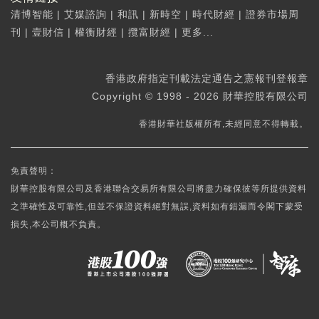
清博智能
|
艾媒諮詢
|
和訊
|
新時空
|
時代財經
|
證券市場周
刊
|
壹財信
|
權衡財經
|
攬富財經
|
更多...
香港政府指定刊載法定通告之憲報刊登報章
Copyright © 1998 - 2026 財華控股有限公司
香港財華社版權所有,未經同意不得轉載。
免責聲明：
財華控股有限公司及香港聯合交易所有限公司將盡力確保彼等所提供資料
之準確性及可靠性,但並不保證資料絕對無誤,資料如有錯漏而令閣下蒙受
損失,本公司概不負責。