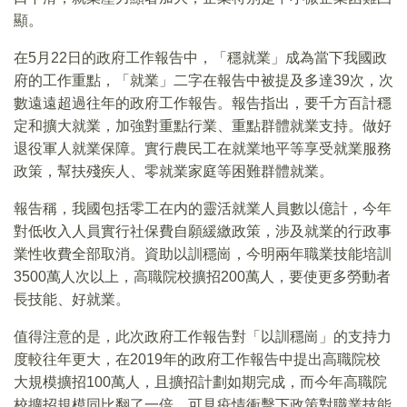
顯。
在5月22日的政府工作報告中，「穩就業」成為當下我國政
府的工作重點，「就業」二字在報告中被提及多達39次，次
數遠遠超過往年的政府工作報告。報告指出，要千方百計穩
定和擴大就業，加強對重點行業、重點群體就業支持。做好
退役軍人就業保障。實行農民工在就業地平等享受就業服務
政策，幫扶殘疾人、零就業家庭等困難群體就業。
報告稱，我國包括零工在内的靈活就業人員數以億計，今年
對低收入人員實行社保費自願緩繳政策，涉及就業的行政事
業性收費全部取消。資助以訓穩崗，今明兩年職業技能培訓
3500萬人次以上，高職院校擴招200萬人，要使更多勞動者
長技能、好就業。
值得注意的是，此次政府工作報告對「以訓穩崗」的支持力
度較往年更大，在2019年的政府工作報告中提出高職院校
大規模擴招100萬人，且擴招計劃如期完成，而今年高職院
校擴招規模同比翻了一倍，可見疫情衝擊下政策對職業技能