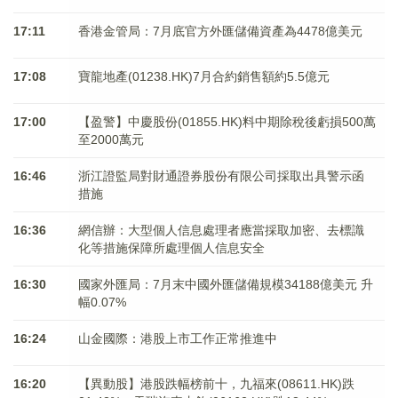
17:11
香港金管局：7月底官方外匯儲備資產為4478億美元
17:08
寶龍地產(01238.HK)7月合約銷售額約5.5億元
17:00
【盈警】中慶股份(01855.HK)料中期除稅後虧損500萬
至2000萬元
16:46
浙江證監局對財通證券股份有限公司採取出具警示函
措施
16:36
網信辦：大型個人信息處理者應當採取加密、去標識
化等措施保障所處理個人信息安全
16:30
國家外匯局：7月末中國外匯儲備規模34188億美元 升
幅0.07%
16:24
山金國際：港股上市工作正常推進中
16:20
【異動股】港股跌幅榜前十，九福來(08611.HK)跌