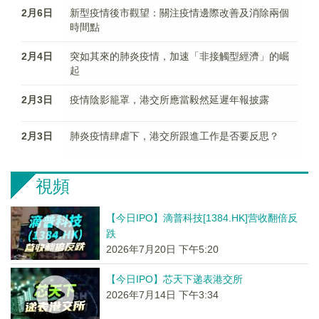
2月6日
新型疫情後市觀望：關注疫情邊際改善及消除兩個
時間點
2月4日
突如其來的肺炎疫情，加速「非接觸型經濟」的崛
起
2月3日
疫情陰影籠罩，港交所應當毅然延遲年報披露
2月3日
肺炎疫情肆虐下，港交所跟進工作是否要反思？
視頻
【今日IPO】滴普科技[1384.HK]营收翻倍反
跌
2026年7月20日 下午5:20
【今日IPO】芯天下递表港交所
2026年7月14日 下午3:34