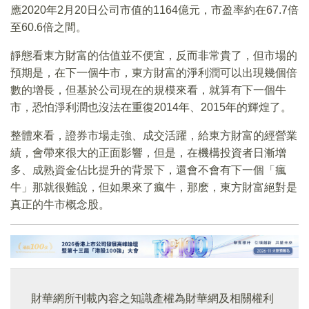
應2020年2月20日公司市值的1164億元，市盈率約在67.7倍
至60.6倍之間。
靜態看東方財富的估值並不便宜，反而非常貴了，但市場的
預期是，在下一個牛市，東方財富的淨利潤可以出現幾個倍
數的增長，但基於公司現在的規模來看，就算有下一個牛
市，恐怕淨利潤也沒法在重復2014年、2015年的輝煌了。
整體來看，證券市場走強、成交活躍，給東方財富的經營業
績，會帶來很大的正面影響，但是，在機構投資者日漸增
多、成熟資金佔比提升的背景下，還會不會有下一個「瘋
牛」那就很難說，但如果來了瘋牛，那麽，東方財富絕對是
真正的牛市概念股。
財華網所刊載內容之知識產權為財華網及相關權利