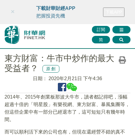
財華智庫網
FINTV
FINMETA
財華證券
媒體矩陣
下載財華財經APP
×
下載APP
智庫沙龍
聯絡我們
把握投資先機
訂閱
简
東方財富：牛市中炒作的最大
受益者？
原創
日期：
2020年2月21日 下午4:36
2014年、2015年創業板那波大牛市，讀者都記得吧，漲幅
超過十倍的「明星股」有樂視網、東方財富、暴風集團等，
但這些企業中有一部分已經退市了，這可短短只有幾年時
間。
而可以順利活下來的公司也有，但現在還經營不錯的真不