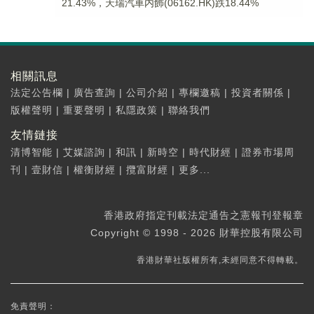
21.43%，天瑞汽車内飾(06162.HK)跌18.44%
相關訊息
法定公告欄
|
廣告查詢
|
公司介紹
|
專欄邀稿
|
投資者關係
|
版權聲明
|
重要聲明
|
私隱政策
|
聯絡我們
友情鏈接
清博智能
|
艾媒諮詢
|
和訊
|
新時空
|
時代財經
|
證券市場周
刊
|
壹財信
|
權衡財經
|
攬富財經
|
更多...
香港政府指定刊載法定通告之憲報刊登報章
Copyright © 1998 - 2026 財華控股有限公司
香港財華社版權所有,未經同意不得轉載。
免責聲明：