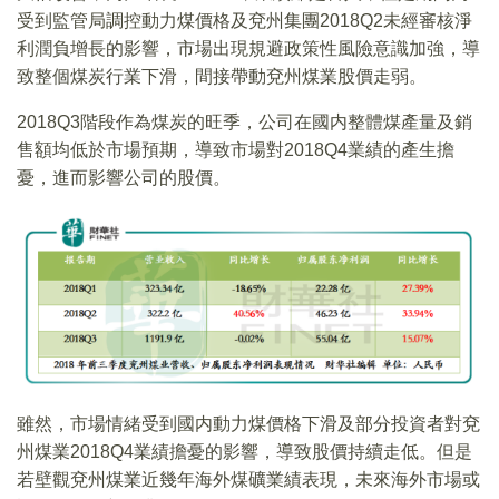
受到監管局調控動力煤價格及兗州集團2018Q2未經審核淨
利潤負增長的影響，市場出現規避政策性風險意識加強，導
致整個煤炭行業下滑，間接帶動兗州煤業股價走弱。
2018Q3階段作為煤炭的旺季，公司在國内整體煤產量及銷
售額均低於市場預期，導致市場對2018Q4業績的產生擔
憂，進而影響公司的股價。
雖然，市場情緒受到國内動力煤價格下滑及部分投資者對兗
州煤業2018Q4業績擔憂的影響，導致股價持續走低。但是
若壁觀兗州煤業近幾年海外煤礦業績表現，未來海外市場或