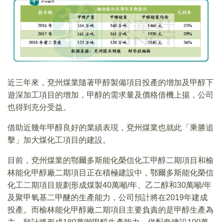
近三年來，兗州煤業隨著甲醇製備項目投產的增加及甲醇下
遊深加工項目的增加，甲醇的需求量及價格借機上揚，公司
也得到充分受益。
借助近幾年甲醇良好的業績表現，兗州煤業也就此「乘勝追
擊」加大煤化工項目的建設。
目前，兗州煤業的鄂爾多斯能化榮信化工甲醇二期項目和榆
林能化甲醇廠二期項目正在積極建設中，鄂爾多斯能化榮信
化工二期項目規劃形成煤製40萬噸/年、乙二醇和30萬噸/年
及聚甲氧基二甲醚的生產能力，公司預計將在2019年建成
投產。而榆林能化甲醇廠二期項目主要負責的是甲醇生產為