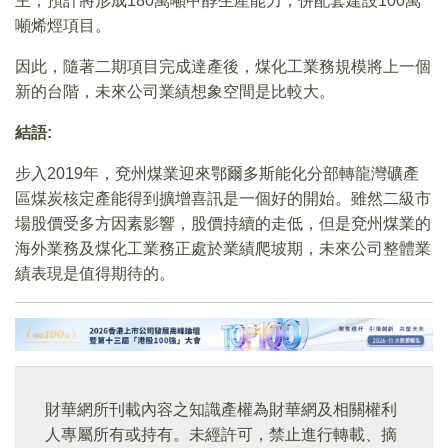
主，預計將形成180萬噸甲醇生產能力，併配套建設100萬
噸烯烴項目。
因此，隨著二期項目完成達產後，煤化工業務規模將上一個
新的台階，未來公司業績想象空間是比較大。
結語:
步入2019年，兗州煤業迎來鄂爾多斯能化分部轉龍灣礦產
區煤炭核定產能得到擴增喜訊是一個好的開始。雖然二級市
場股價受多方因素影響，股價持續的走低，但是兗州煤業的
海外業務及煤化工業務正處於業績爬坡期，未來公司整體業
績表現是值得期待的。
財華網所刊載內容之知識產權為財華網及相關權利
人專屬所有或持有。未經許可，禁止進行轉載、摘