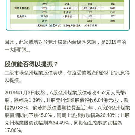
因此，此次擴增對於兗州煤業内蒙礦區來講，是2019年的
一大開門紅。
股價能否得以提振？
二級市場兗州煤業股價表現，併沒受擴增產能的利好訊息得
以提振。
2019年1月3日收盤，A股兗州煤業股價報收8.52元人民幣/
股，跌幅為1.39%，H股兗州煤業股價報收6.04港元/股，跌
幅為0.82%。倘若將股價週期拉長至近1年，A股的兗州煤業
股價期間内下跌45.0%，同期上證指數跌幅為26.40%；H股
兗州煤業股價跌幅則為34.49%，同期恒生指數的跌幅為
17.86%。