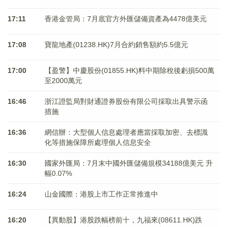
17:11
香港金管局：7月底官方外匯儲備資產為4478億美元
17:08
寶龍地產(01238.HK)7月合約銷售額約5.5億元
17:00
【盈警】中慶股份(01855.HK)料中期除稅後虧損500萬
至2000萬元
16:46
浙江證監局對財通證券股份有限公司採取出具警示函
措施
16:36
網信辦：大型個人信息處理者應當採取加密、去標識
化等措施保障所處理個人信息安全
16:30
國家外匯局：7月末中國外匯儲備規模34188億美元 升
幅0.07%
16:24
山金國際：港股上市工作正常推進中
16:20
【異動股】港股跌幅榜前十，九福來(08611.HK)跌