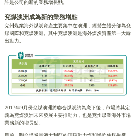
許是公司的新的業務增長點。
兗煤澳洲成為新的業務增點
兗州煤業海外煤炭資產主要集中在澳洲，經營主體分部為兗
煤國際和兗煤澳洲。其中兗煤澳洲是海外煤炭資產第一大輸
出動力。
2017年9月份兗煤澳洲將聯合煤炭納為麾下後，市場將其定
義為兗煤澳洲未來發展主要推動力，也是兗州煤業海外市場
業務新的增長點。
目前，聯合煤炭是澳大利亞的頂級動力煤和半軟焦煤生產