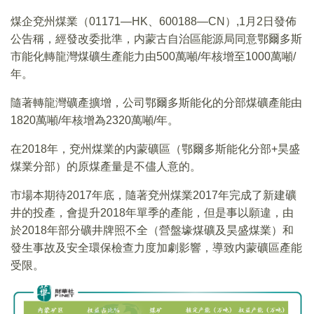
煤企兗州煤業（01171—HK、600188—CN）,1月2日發佈
公告稱，經發改委批準，内蒙古自治區能源局同意鄂爾多斯
市能化轉龍灣煤礦生產能力由500萬噸/年核增至1000萬噸/
年。
隨著轉龍灣礦產擴增，公司鄂爾多斯能化的分部煤礦產能由
1820萬噸/年核增為2320萬噸/年。
在2018年，兗州煤業的内蒙礦區（鄂爾多斯能化分部+昊盛
煤業分部）的原煤產量是不儘人意的。
市場本期待2017年底，隨著兗州煤業2017年完成了新建礦
井的投產，會提升2018年單季的產能，但是事以願違，由
於2018年部分礦井牌照不全（營盤壕煤礦及昊盛煤業）和
發生事故及安全環保檢查力度加劇影響，導致内蒙礦區產能
受限。