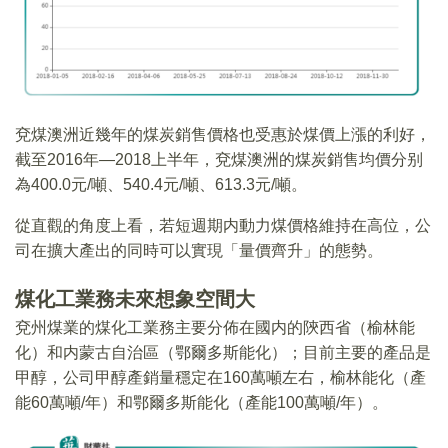
兗煤澳洲近幾年的煤炭銷售價格也受惠於煤價上漲的利好，
截至2016年—2018上半年，兗煤澳洲的煤炭銷售均價分别
為400.0元/噸、540.4元/噸、613.3元/噸。
從直觀的角度上看，若短週期内動力煤價格維持在高位，公
司在擴大產出的同時可以實現「量價齊升」的態勢。
煤化工業務未來想象空間大
兗州煤業的煤化工業務主要分佈在國内的陝西省（榆林能
化）和内蒙古自治區（鄂爾多斯能化）；目前主要的產品是
甲醇，公司甲醇產銷量穩定在160萬噸左右，榆林能化（產
能60萬噸/年）和鄂爾多斯能化（產能100萬噸/年）。