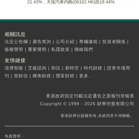
21.43%，天瑞汽車内飾(06162.HK)跌18.44%
相關訊息
法定公告欄
|
廣告查詢
|
公司介紹
|
專欄邀稿
|
投資者關係
|
版權聲明
|
重要聲明
|
私隱政策
|
聯絡我們
友情鏈接
清博智能
|
艾媒諮詢
|
和訊
|
新時空
|
時代財經
|
證券市場周
刊
|
壹財信
|
權衡財經
|
攬富財經
|
更多...
香港政府指定刊載法定通告之憲報刊登報章
Copyright © 1998 - 2026 財華控股有限公司
香港財華社版權所有,未經同意不得轉載。
免責聲明：