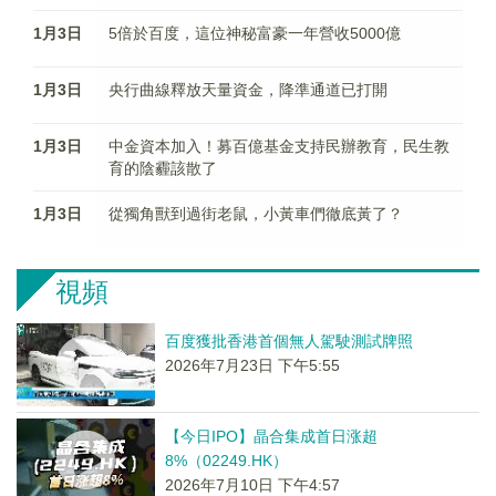
1月3日
5倍於百度，這位神秘富豪一年營收5000億
1月3日
央行曲線釋放天量資金，降準通道已打開
1月3日
中金資本加入！募百億基金支持民辦教育，民生教
育的陰霾該散了
1月3日
從獨角獸到過街老鼠，小黃車們徹底黃了？
視頻
百度獲批香港首個無人駕駛測試牌照
2026年7月23日 下午5:55
【今日IPO】晶合集成首日涨超
8%（02249.HK）
2026年7月10日 下午4:57