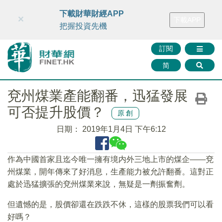
財華智庫網
FINTV
FINMETA
財華證券
媒體矩陣
下載財華財經APP
×
下載APP
智庫沙龍
聯絡我們
把握投資先機
訂閱
简
兗州煤業產能翻番，迅猛發展
可否提升股價？
原創
日期：
2019年1月4日 下午6:12
作為中國首家且迄今唯一擁有境内外三地上市的煤企——兗
州煤業，開年傳來了好消息，生產能力被允許翻番。這對正
處於迅猛擴張的兗州煤業來說，無疑是一劑振奮劑。
但遺憾的是，股價卻還在跌跌不休，這樣的股票我們可以看
好嗎？