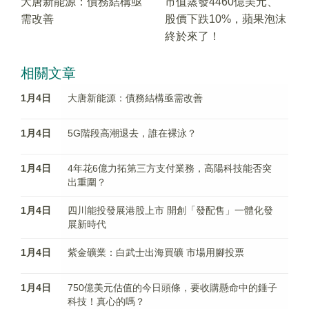
大唐新能源：債務結構亟
市值蒸發4460億美元、
需改善
股價下跌10%，蘋果泡沫
終於來了！
相關文章
1月4日
大唐新能源：債務結構亟需改善
1月4日
5G階段高潮退去，誰在裸泳？
1月4日
4年花6億力拓第三方支付業務，高陽科技能否突
出重圍？
1月4日
四川能投發展港股上市 開創「發配售」一體化發
展新時代
1月4日
紫金礦業：白武士出海買礦 市場用腳投票
1月4日
750億美元估值的今日頭條，要收購懸命中的錘子
科技！真心的嗎？