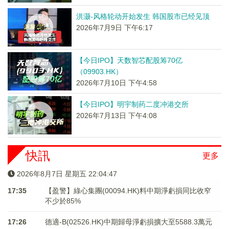
洪灏-风格轮动开始发生 韩国股市已经见顶
2026年7月9日 下午6:17
【今日IPO】天数智芯配股筹70亿
（09903.HK）
2026年7月10日 下午4:58
【今日IPO】明宇制药二度冲港交所
2026年7月13日 下午4:08
快訊
更多
2026年8月7日 星期五 22:04:48
17:35
【盈警】綠心集團(00094.HK)料中期淨虧損同比收窄
不少於85%
17:26
德適-B(02526.HK)中期歸母淨虧損擴大至5588.3萬元