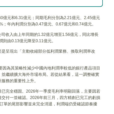
40億元和6.31億元；同期毛利分別為2.21億元、2.45億元
.8%；年內利潤分別為0.47億元、0.67億元和0.74億元。
司收入由上年同期的1.32億元增至1.56億元，同比增長
潤則由0.13億元降至0.11億元。
而是呈現出「主動收縮部分低利潤業務、換取利潤率改
。
主要因為其策略性減少中國內地利潤率較低的銀行產品項目
，並繼續擴大海外市場布局。若從結果看，這一調整確實
新服務的重要性上升。
已完全穩固。2026年一季度毛利率明顯回落，主要因若
交付一並確認。2026年前三月，四方精創已完工的虧損
利潤訂單的尾部影響並未完全消退，利潤端仍受確認節奏擾