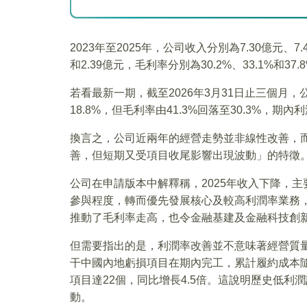
2023年至2025年，公司收入分別為7.30億元、7.
和2.39億元，毛利率分別為30.2%、33.1%和37
若看最新一期，截至2026年3月31日止三個月，公
18.8%，但毛利率由41.3%回落至30.3%，期內利
換言之，公司近兩年的經營走勢並非線性改善，
善，但短期又受項目收尾影響出現波動」的特徵
公司在申請版本中解釋稱，2025年收入下降，
參與程度，轉而優先發展核心及較高利潤率業務
推動了毛利率走高，也令金融基建及金融科技創
但需要指出的是，利潤率改善並不意味著經營質量
干中國內地虧損項目在期內完工，累計履約成本隨
項目達22個，同比增長4.5倍。這說明歷史低
動。