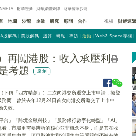
INMETA
財華證券
財華
媒體矩陣
財華
智庫沙龍
單
地圖
沙龍
企業
研究
顧問
合作
視頻
財經速
A股解碼
美股解碼
股評
研報
專訪
活動
Web3 Space專欄
SZ）再闖港股：收入承壓利
是考題
原創
公司（下稱「四方精創」）二次向港交所遞交上市申請，擬登
務商，曾於去年12月24日首次向港交所遞交了上市申
動失效。
平台」「跨境金融科技」「服務銀行數字化轉型」「AI」
息看，市場更需要辨析的核心並非概念本身，而是其在收
高客戶集中度、項目製波動和治理集中等問題能否被有效