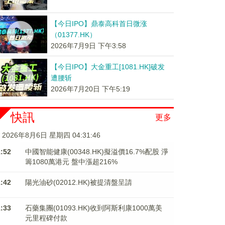
【今日IPO】鼎泰高科首日微涨
（01377.HK）
2026年7月9日 下午3:58
【今日IPO】大金重工[1081.HK]破发
遭腰斩
2026年7月20日 下午5:19
快訊
更多
2026年8月6日 星期四 04:31:47
1:52
中國智能健康(00348.HK)擬溢價16.7%配股 淨
籌1080萬港元 ​​​​​​​盤中漲超216%
1:42
陽光油砂(02012.HK)被提清盤呈請
1:33
石藥集團(01093.HK)收到阿斯利康1000萬美
元里程碑付款