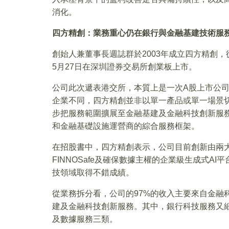
消化。
四方精創
：
業務重心仍在銀行與金融基建技術服
創始人兼董事長週誌群於2003年成立四方精創，從
5月27日在深圳證券交易所創業板上市。
公司此次遞表港交所，本質上是一次A股上市公
企業不同，四方精創並非以單一產品或單一場景
步把服務範圍擴展至金融基建及金融科技創新服
和金融基礎設施運營商的綜合服務框架。
在招股書中，四方精創表示，公司目前創新由兩大
FINNOSafe及確保數據主權的企業級生成式AI
技領域取得不錯成績。
從業務拆分看，公司的97%的收入主要來自金融
建及金融科技創新服務。其中，銀行科技服務又
及數據服務三類。