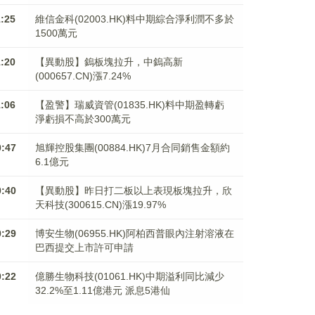
1:25
維信金科(02003.HK)料中期綜合淨利潤不多於
1500萬元
1:20
【異動股】鎢板塊拉升，中鎢高新
(000657.CN)漲7.24%
1:06
【盈警】瑞威資管(01835.HK)料中期盈轉虧
淨虧損不高於300萬元
0:47
旭輝控股集團(00884.HK)7月合同銷售金額約
6.1億元
0:40
【異動股】昨日打二板以上表現板塊拉升，欣
天科技(300615.CN)漲19.97%
0:29
博安生物(06955.HK)阿柏西普眼內注射溶液在
巴西提交上市許可申請
0:22
億勝生物科技(01061.HK)中期溢利同比減少
32.2%至1.11億港元 派息5港仙