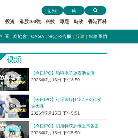
訂閱
简
遞
投資
港股100強
科技
專題
時政
香港百科
社區
商協會
CAGA
法定公告欄
服務
聯絡我們
視頻
【今日IPO】铂科电子递表港交所
2026年7月16日 下午3:50
【今日IPO】可孚医疗[1187.HK]迎政
策大涨
2026年7月15日 下午5:51
【今日IPO】贝斯特获赴港上市备案
2026年7月15日 下午5:50