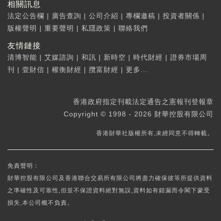
相關訊息
法定公告欄
|
廣告查詢
|
公司介紹
|
專欄邀稿
|
投資者關係
|
版權聲明
|
重要聲明
|
私隱政策
|
聯絡我們
友情鏈接
清博智能
|
艾媒諮詢
|
和訊
|
新時空
|
時代財經
|
證券市場周
刊
|
壹財信
|
權衡財經
|
攬富財經
|
更多...
香港政府指定刊載法定通告之憲報刊登報章
Copyright © 1998 - 2026 財華控股有限公司
香港財華社版權所有,未經同意不得轉載。
免責聲明：
財華控股有限公司及香港聯合交易所有限公司將盡力確保彼等所提供資料
之準確性及可靠性,但並不保證資料絕對無誤,資料如有錯漏而令閣下蒙受
損失,本公司概不負責。