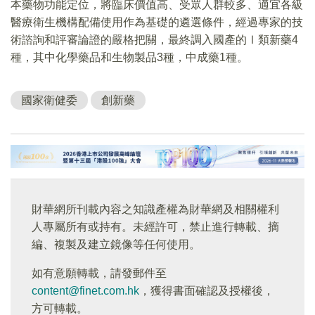
本藥物功能定位，將臨床價值高、受眾人群較多、適宜各級
醫療衛生機構配備使用作為基礎的遴選條件，經過專家的技
術諮詢和評審論證的嚴格把關，最終調入國產的Ⅰ類新藥4
種，其中化學藥品和生物製品3種，中成藥1種。
國家衛健委
創新藥
財華網所刊載內容之知識產權為財華網及相關權利
人專屬所有或持有。未經許可，禁止進行轉載、摘
編、複製及建立鏡像等任何使用。
如有意願轉載，請發郵件至
content@finet.com.hk
，獲得書面確認及授權後，
方可轉載。