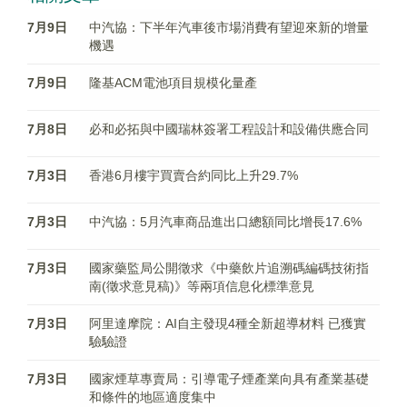
7月9日
中汽協：下半年汽車後市場消費有望迎來新的增量
機遇
7月9日
隆基ACM電池項目規模化量產
7月8日
必和必拓與中國瑞林簽署工程設計和設備供應合同
7月3日
香港6月樓宇買賣合約同比上升29.7%
7月3日
中汽協：5月汽車商品進出口總額同比增長17.6%
7月3日
國家藥監局公開徵求《中藥飲片追溯碼編碼技術指
南(徵求意見稿)》等兩項信息化標準意見
7月3日
阿里達摩院：AI自主發現4種全新超導材料 已獲實
驗驗證
7月3日
國家煙草專賣局：引導電子煙產業向具有產業基礎
和條件的地區適度集中