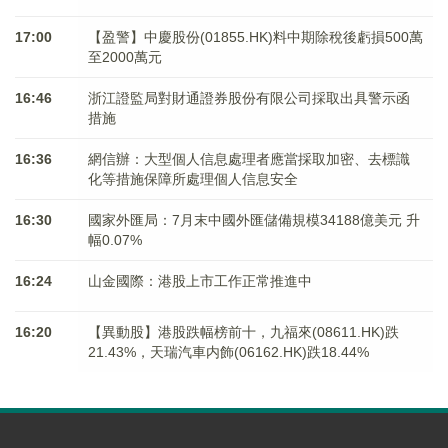
17:00
【盈警】中慶股份(01855.HK)料中期除稅後虧損500萬
至2000萬元
16:46
浙江證監局對財通證券股份有限公司採取出具警示函
措施
16:36
網信辦：大型個人信息處理者應當採取加密、去標識
化等措施保障所處理個人信息安全
16:30
國家外匯局：7月末中國外匯儲備規模34188億美元 升
幅0.07%
16:24
山金國際：港股上市工作正常推進中
16:20
【異動股】港股跌幅榜前十，九福來(08611.HK)跌
21.43%，天瑞汽車内飾(06162.HK)跌18.44%