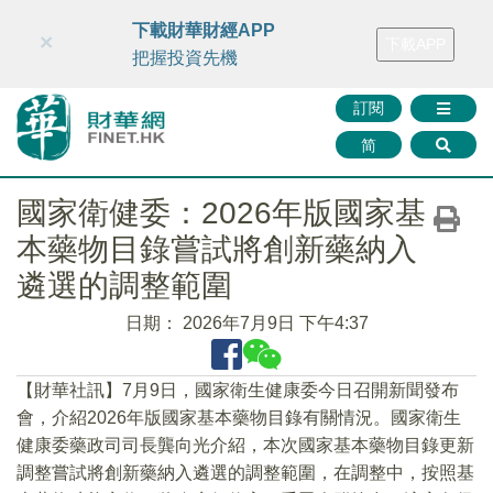
財華智庫網
FINTV
FINMETA
財華證券
媒體矩陣
下載財華財經APP
×
下載APP
智庫沙龍
聯絡我們
把握投資先機
訂閱
简
國家衛健委：2026年版國家基
本藥物目錄嘗試將創新藥納入
遴選的調整範圍
日期：
2026年7月9日 下午4:37
【財華社訊】7月9日，國家衛生健康委今日召開新聞發布
會，介紹2026年版國家基本藥物目錄有關情況。國家衛生
健康委藥政司司長龔向光介紹，本次國家基本藥物目錄更新
調整嘗試將創新藥納入遴選的調整範圍，在調整中，按照基