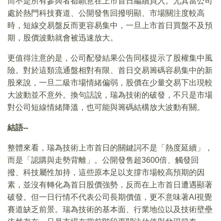
而不是所有參與者都願意在上市首日繼續買入。尤其當公司
處於熱門科技賽道、公開發售回撥明顯、市場關注度較高
時，短線交易盤反而更容易集中，一旦上市首日買盤不及預
期，股價波動就會被迅速放大。
更值得注意的是，公司配發結果公告同樣提示了股權集中風
險。對於這類流通盤相對有限、首日交易籌碼容易集中的新
股來說，一旦二級市場情緒偏弱，股價在少量交易下出現較
大波動並不意外。換句話說，瑞為技術的破發，不只是市場
對公司短線情緒降溫，也可能與籌碼結構放大波動有關。
結語--
整體來看，瑞為技術上市首日的關鍵詞不是「熱度延續」，
而是「認購與走勢背離」。公開發售超3600倍、觸發回
撥、科技屬性加持，這些原本足以支撐市場較高預期的因
素，並沒有轉化為首日股價強勢，反而在上市首日遭遇顯著
破發。但一日行情不代表公司長期價值，更不意味著AI視覺
賽道缺乏前景。瑞為技術的基本面、行業地位以及技術壁壘