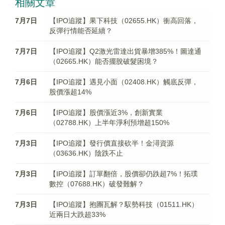
相關文章
7月7日
【IPO追蹤】果下科技（02655.HK）衝高回落，
反彈行情能否延續？
7月7日
【IPO追蹤】Q2激光雷達出貨暴增385%！圖達通
（02665.HK）能否擺脫破髮困境？
7月6日
【IPO追蹤】遇見小面（02408.HK）觸底反彈，
股價漲超14%
7月6日
【IPO追蹤】股價漲近3%，創新實業
（02788.HK）上半年淨利預增超150%
7月3日
【IPO追蹤】發行價直接砍半！金潯資源
（03636.HK）陰跌不止
7月3日
【IPO追蹤】訂單翻倍，股價卻仍跌超7%！拓璞
數控（07688.HK）破發難解？
7月3日
【IPO追蹤】抱團瓦解？馭勢科技（01511.HK）
近兩日大跌超33%