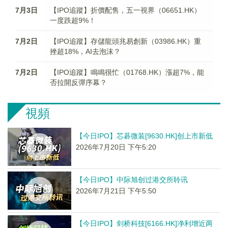
7月3日
【IPO追蹤】折價配售，五一視界（06651.HK）
一度跌超9%！
7月2日
【IPO追蹤】存儲龍頭兆易創新（03986.HK）重
挫超18%，AI去泡沫？
7月2日
【IPO追蹤】鳴鳴很忙（01768.HK）漲超7%，能
否拉開反彈序幕？
視頻
【今日IPO】芯碁微装[9630.HK]创上市新低
2026年7月20日 下午5:20
【今日IPO】中际旭创过港交所聆讯
2026年7月21日 下午5:50
【今日IPO】剑桥科技[6166.HK]净利增近两