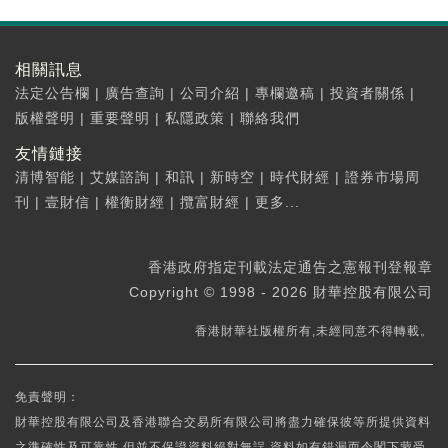
相關訊息
法定公告欄
|
廣告查詢
|
公司介紹
|
專欄邀稿
|
投資者關係
|
版權聲明
|
重要聲明
|
私隱政策
|
聯絡我們
友情鏈接
清博智能
|
艾媒諮詢
|
和訊
|
新時空
|
時代財經
|
證券市場周
刊
|
壹財信
|
權衡財經
|
攬富財經
|
更多...
香港政府指定刊載法定通告之憲報刊登報章
Copyright © 1998 - 2026 財華控股有限公司
香港財華社版權所有,未經同意不得轉載。
免責聲明：
財華控股有限公司及香港聯合交易所有限公司將盡力確保彼等所提供資料
之準確性及可靠性,但並不保證資料絕對無誤,資料如有錯漏而令閣下蒙受