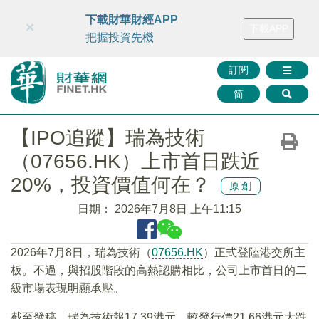
財華智庫網
FINTV
FINMETA
財華證券
媒體矩陣
下載財華財經APP
×
下載APP
智庫沙龍
聯絡我們
把握投資先機
訂閱
简
【IPO追蹤】瑞為技術
（07656.HK）上市首日跌近
20%，投資價值何在？
原創
日期：
2026年7月8日 上午11:15
2026年7月8日，瑞為技術（
07656.HK
）正式登陸港交所主
板。不過，與招股階段的高熱認購相比，公司上市首日的二
級市場表現明顯承壓。
截至發稿，瑞為技術報17.39港元，較發行價21.66港元大跌