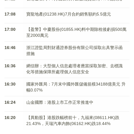
17:08
寶龍地產(01238.HK)7月合約銷售額約5.5億元
17:00
【盈警】中慶股份(01855.HK)料中期除稅後虧損500萬
至2000萬元
16:46
浙江證監局對財通證券股份有限公司採取出具警示函
措施
16:36
網信辦：大型個人信息處理者應當採取加密、去標識
化等措施保障所處理個人信息安全
16:30
國家外匯局：7月末中國外匯儲備規模34188億美元 升
幅0.07%
16:24
山金國際：港股上市工作正常推進中
16:20
【異動股】港股跌幅榜前十，九福來(08611.HK)跌
21.43%，天瑞汽車内飾(06162.HK)跌18.44%