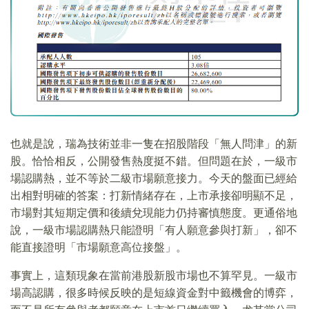
也就是說，瑞為技術並非一隻在招股階段「無人問津」的新
股。恰恰相反，公開發售熱度挺不錯。但問題在於，一級市
場認購熱，並不等於二級市場願意接力。今天的盤面已經給
出相對明確的答案：打新情緒存在，上市承接卻明顯不足，
市場對其短期定價和後續兌現能力仍持審慎態度。更通俗地
說，一級市場認購熱只能證明「有人願意參與打新」，卻不
能直接證明「市場願意高位接盤」。
事實上，這類現象在當前港股新股市場也不算罕見。一級市
場高認購，很多時候反映的是短線資金對中籤機會的博弈，