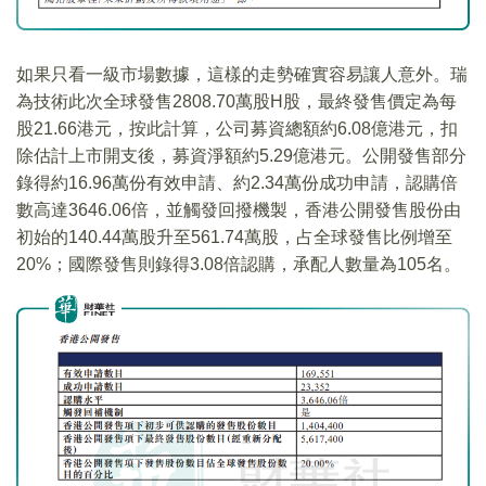
如果只看一級市場數據，這樣的走勢確實容易讓人意外。瑞
為技術此次全球發售2808.70萬股H股，最終發售價定為每
股21.66港元，按此計算，公司募資總額約6.08億港元，扣
除估計上市開支後，募資淨額約5.29億港元。公開發售部分
錄得約16.96萬份有效申請、約2.34萬份成功申請，認購倍
數高達3646.06倍，並觸發回撥機製，香港公開發售股份由
初始的140.44萬股升至561.74萬股，占全球發售比例增至
20%；國際發售則錄得3.08倍認購，承配人數量為105名。