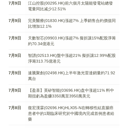
7月9日
江山控股(00295.HK)前六個月太陽能發電站總發
電量同比减少12.51%
7月9日
完美醫療(01830.HK)漲超7% 上季銷售合約價值同
比增加12.1%
7月9日
天數智芯(09903.HK)漲超7% 擬折讓15%配股淨籌
約70.34億港元
7月9日
智譜(02513.HK)盤中漲超21% 擬折讓12.99%配股
淨籌313.75億港元
7月9日
速騰聚創(02498.HK)上半年激光雷達銷量約71.92
萬台
7月9日
【盈喜】英矽智能(03696.HK)盘中涨超11% 料中
期扭虧為盈赚3350萬至3950萬美元
7月8日
復宏漢霖(02696.HK)HLX05-N在轉移性結直腸癌
患者中的1期臨床研究於中國境內完成首例患者給
藥