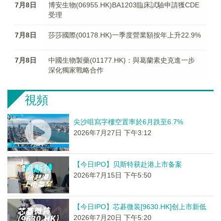
7月8日
博安生物(06955.HK)BA1203臨床試驗申請獲CDE
受理
7月8日
莎莎國際(00178.HK)一季度營業額按年上升22.9%
7月8日
中國生物製藥(01177.HK)：與葛蘭素史克進一步
深化獨家戰略合作
視頻
尖沙咀寫字樓空置率於6月跌至6.7%
2026年7月27日 下午3:12
【今日IPO】贝斯特获赴港上市备案
2026年7月15日 下午5:50
【今日IPO】芯碁微装[9630.HK]创上市新低
2026年7月20日 下午5:20