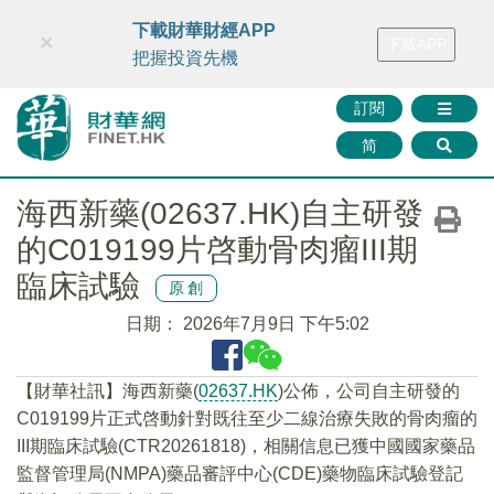
財華智庫網
FINTV
FINMETA
財華證券
媒體矩陣
下載財華財經APP
×
下載APP
智庫沙龍
聯絡我們
把握投資先機
訂閱
简
海西新藥(02637.HK)自主研發
的C019199片啓動骨肉瘤III期
臨床試驗
原創
日期：
2026年7月9日 下午5:02
【財華社訊】海西新藥(
02637.HK
)公佈，公司自主研發的
C019199片正式啓動針對既往至少二線治療失敗的骨肉瘤的
III期臨床試驗(CTR20261818)，相關信息已獲中國國家藥品
監督管理局(NMPA)藥品審評中心(CDE)藥物臨床試驗登記