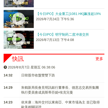
【今日IPO】大金重工[1081.HK]飙涨超19%
2026年7月24日 下午5:36
【今日IPO】明宇制药二度冲港交所
2026年7月13日 下午4:08
快訊
更多
2026年8月7日 星期五 06:38:06
14:32
日韓股市收盤雙雙下跌
14:29
朱鶴新局長會見明訊銀行董事長、德意志交易所集團
執行委員會成員斯蒂芬妮•埃克兒曼
14:23
依米康：海外交付以東南亞、中東市場為主 並已取得
歐美相關認證