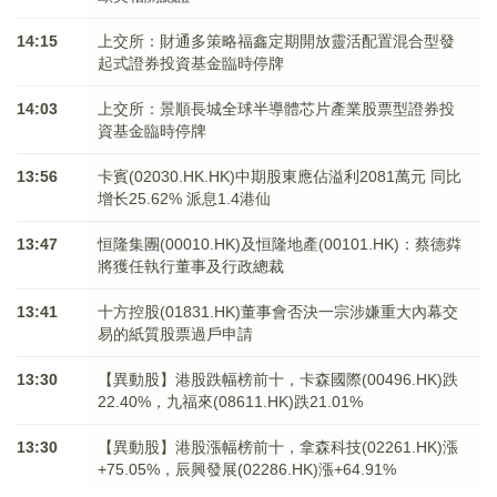
14:15
上交所：財通多策略福鑫定期開放靈活配置混合型發
起式證券投資基金臨時停牌
14:03
上交所：景順長城全球半導體芯片產業股票型證券投
資基金臨時停牌
13:56
卡賓(02030.HK.HK)中期股東應佔溢利2081萬元 同比
增长25.62% 派息1.4港仙
13:47
恒隆集團(00010.HK)及恒隆地產(00101.HK)：蔡德粦
將獲任執行董事及行政總裁
13:41
十方控股(01831.HK)董事會否決一宗涉嫌重大內幕交
易的紙質股票過戶申請
13:30
【異動股】港股跌幅榜前十，卡森國際(00496.HK)跌
22.40%，九福來(08611.HK)跌21.01%
13:30
【異動股】港股漲幅榜前十，拿森科技(02261.HK)漲
+75.05%，辰興發展(02286.HK)漲+64.91%