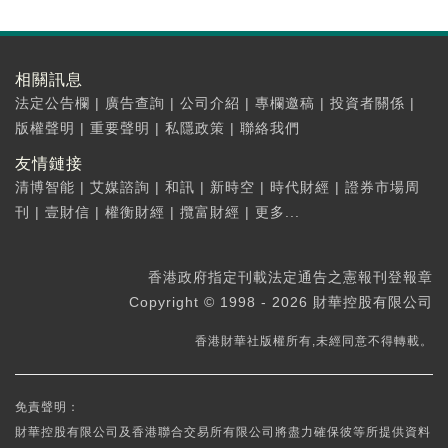
相關訊息
法定公告欄
|
廣告查詢
|
公司介紹
|
專欄邀稿
|
投資者關係
|
版權聲明
|
重要聲明
|
私隱政策
|
聯絡我們
友情鏈接
清博智能
|
艾媒諮詢
|
和訊
|
新時空
|
時代財經
|
證券市場周
刊
|
壹財信
|
權衡財經
|
攬富財經
|
更多...
香港政府指定刊載法定通告之憲報刊登報章
Copyright © 1998 - 2026 財華控股有限公司
香港財華社版權所有,未經同意不得轉載。
免責聲明：
財華控股有限公司及香港聯合交易所有限公司將盡力確保彼等所提供資料