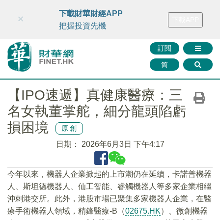
財華智庫網
FINTV
FINMETA
財華證券
媒體矩陣
下載財華財經APP
×
下載APP
智庫沙龍
聯絡我們
把握投資先機
訂閱
简
【IPO速遞】真健康醫療：三
名女執董掌舵，細分龍頭陷虧
損困境
原創
日期：
2026年6月3日 下午4:17
今年以來，機器人企業掀起的上市潮仍在延續，卡諾普機器
人、斯坦德機器人、仙工智能、睿觸機器人等多家企業相繼
沖刺港交所。此外，港股市場已聚集多家機器人企業，在醫
療手術機器人領域，精鋒醫療-B（
02675.HK
）、微創機器