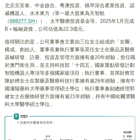
北京京安泰、中金啟合、粵澳投資、橫琴深合產業投資、諾
威機器人、水木東方（單一最大股東為天智航
（
688277.SH
））、太平醫療投資基金等。2025年1月完成
B＋輪融資後，公司估值為22.3億元。
值得關注的是，公司董事會主要由三位女士組成的「女團」
構成。創始人、董事長兼執行董事張昊任女士在藥品及醫療
器械研發、註冊、投資及管理方面擁有逾20年經驗，曾任職
於澳門衛生局，並主持科技部「十四五」國家重點研發計劃
智能機器人專項等多個國家級項目；執行董事、首席財務官
陳妙娉女士在製藥及醫療科技行業擁有逾26年經驗，擁有中
國瀋陽藥科大學藥事管理碩士學位；執行董事兼副總經理郭
健女士在藥物研發方面擁有逾21年經驗，持有中國哈爾濱醫
科大學醫學碩士學位。