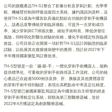
公司的旗艦產品TH-S1整合了影像分析及穿刺計劃、光學導
航、機械臂控制與呼吸追蹤四大系統。據灼識諮詢資料，這
使得TH-S1成為中國首款具備此類綜合功能的穿刺手術機器
人。該產品直擊傳統穿刺臨床痛點，可提升一次穿刺成功
率、減少穿刺與CT掃描次數、縮短手術時長、降低併發症
風險，同時弱化對醫生經驗的依賴，優化手術穩定性與臨床
效益。公司目前正在開展一項針對TH-S1設計與驗證的臨床
試驗，以拓展其在腹膜後病變中的應用，預計於2027年下
半年獲得國家藥監局註冊批准。
TH-S型號是一款「腦-眼-手」一體化穿刺手術機器人，能夠
提供標準化、可重複的穿刺手術路徑及工作流程。公司的核
心產品已在超過5000例涉及肺、肝、胰腺及其他實體器官
的穿刺手術中得到驗證，表現出高靶點命中率及定位精度。
TH-S型號已被國家藥監局認定為中國首款自主研發的經皮
穿刺手術導航定位系統，歸類為第三類醫療器械，並於
2022年4月獲認定為創新醫療器械。