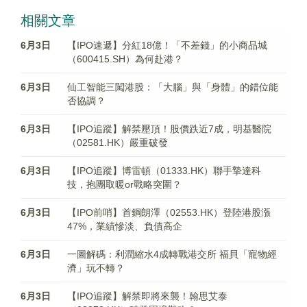
相關文章
6月3日
【IPO速遞】分紅18億！「不差錢」的小商品城
（600415.SH）為何赴港？
6月3日
仙工智能三闖港股：「大腦」與「身體」的錯位能
否協調？
6月3日
【IPO追蹤】解禁壓頂！股價跌近7成，明基醫院
（02581.HK）嚴重破發
6月3日
【IPO追蹤】博雷頓（01333.HK）聯手摯達科
技，抱團取暖or戰略突圍？
6月3日
【IPO前哨】首鋼朗澤（02553.HK）登陸港股漲
47%，業績慘淡、負債高企
6月3日
一圖解碼：利潤縮水4成轉戰港交所 福貝「寵物經
濟」玩不轉？
6月3日
【IPO追蹤】解禁即將來襲！翰思艾泰