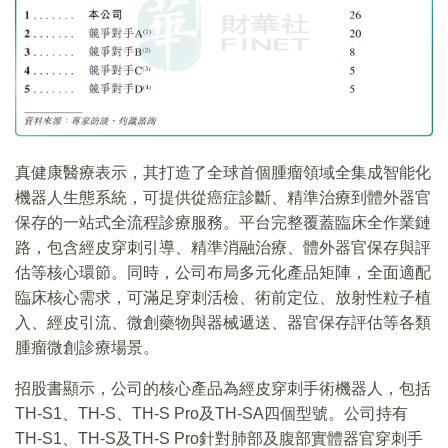
真健康醫療表示，其打造了全球首個腫瘤領域全集成智能化
機器人生態系統，可提供從癌症診斷、精準治療到體外器官
保存的一站式全流程診療服務。平台完整覆蓋臨床全作業鏈
路，包含經皮穿刺引導、精準消融治療、體外器官保存與評
估等核心環節。同時，公司布局多元化產品矩陣，全面適配
臨床核心需求，可滿足穿刺活檢、術前定位、放射性粒子植
入、經皮引流、微創藥物與器械遞送、器官保存評估等各類
腫瘤微創診療場景。
招股書顯示，公司的核心產品為經皮穿刺手術機器人，包括
TH-S1、TH-S、TH-S Pro及TH-SA四個型號。公司持有
TH-S1、TH-S及TH-S Pro針對肺部及腹部實體器官穿刺手