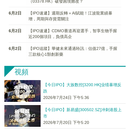
（03378.HK）破發困境難改？
6月2日
【IPO速遞】週期反轉＋AI賦能！江波龍業績暴
增，周期與存貨需關注
6月2日
【IPO速遞】CDMO賽道再迎選手，智享生物手握
近200個項目，負債高企
6月2日
【IPO追蹤】華健未來通過聆訊：估值27億，手握
三款核心1類創新藥
視頻
【今日IPO】大族数控[3200.HK]业绩暴增反
跌
2026年7月24日 下午5:36
【今日IPO】新易盛[300502.SZ]冲刺港股上
市
2026年7月20日 下午5:20