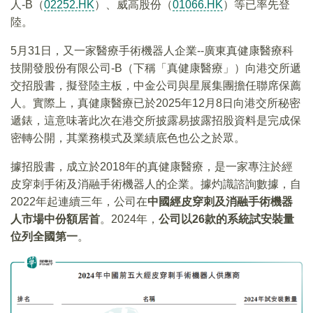
人-B（
02252.HK
）、威高股份（
01066.HK
）等已率先登
陸。
5月31日，又一家醫療手術機器人企業--廣東真健康醫療科
技開發股份有限公司-B（下稱「真健康醫療」）向港交所遞
交招股書，擬登陸主板，中金公司與星展集團擔任聯席保薦
人。實際上，真健康醫療已於2025年12月8日向港交所秘密
遞錶，這意味著此次在港交所披露易披露招股資料是完成保
密轉公開，其業務模式及業績底色也公之於眾。
據招股書，成立於2018年的真健康醫療，是一家專注於經
皮穿刺手術及消融手術機器人的企業。據灼識諮詢數據，自
2022年起連續三年，公司在
中國經皮穿刺及消融手術機器
人市場中份額居首
。2024年，
公司以26款的系統試安裝量
位列全國第一
。