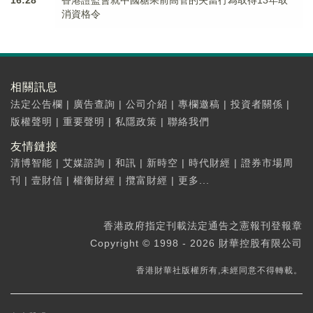
16:28
香港證監會就中國糖果前高管的失當行為取得13年取
消資格令
相關訊息
法定公告欄
|
廣告查詢
|
公司介紹
|
專欄邀稿
|
投資者關係
|
版權聲明
|
重要聲明
|
私隱政策
|
聯絡我們
友情鏈接
清博智能
|
艾媒諮詢
|
和訊
|
新時空
|
時代財經
|
證券市場周
刊
|
壹財信
|
權衡財經
|
攬富財經
|
更多...
香港政府指定刊載法定通告之憲報刊登報章
Copyright © 1998 - 2026 財華控股有限公司
香港財華社版權所有,未經同意不得轉載。