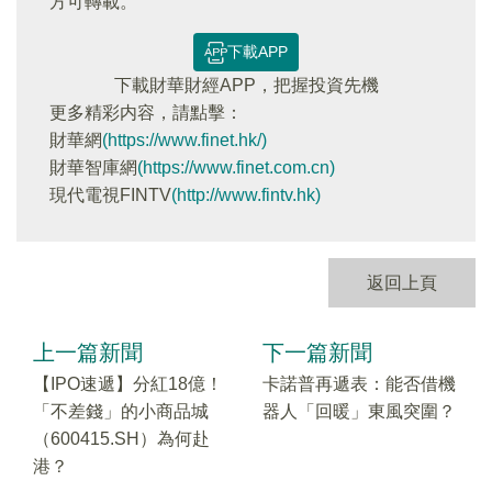
方可轉載。
下載APP
下載財華財經APP，把握投資先機
更多精彩内容，請點擊：
財華網
(https://www.finet.hk/)
財華智庫網
(https://www.finet.com.cn)
現代電視FINTV
(http://www.fintv.hk)
返回上頁
上一篇新聞
下一篇新聞
【IPO速遞】分紅18億！
卡諾普再遞表：能否借機
「不差錢」的小商品城
器人「回暖」東風突圍？
（600415.SH）為何赴
港？