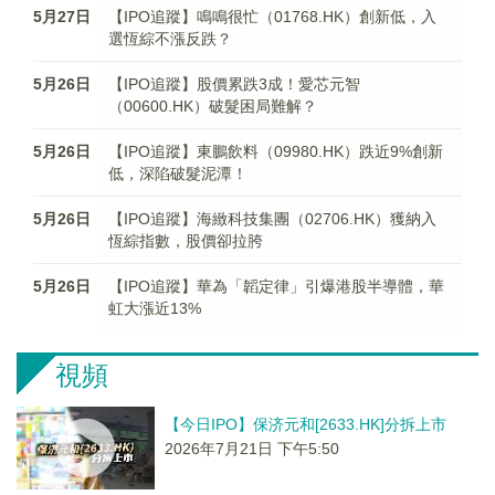
5月27日
【IPO追蹤】鳴鳴很忙（01768.HK）創新低，入
選恆綜不漲反跌？
5月26日
【IPO追蹤】股價累跌3成！愛芯元智
（00600.HK）破髮困局難解？
5月26日
【IPO追蹤】東鵬飲料（09980.HK）跌近9%創新
低，深陷破髮泥潭！
5月26日
【IPO追蹤】海緻科技集團（02706.HK）獲納入
恆綜指數，股價卻拉胯
5月26日
【IPO追蹤】華為「韜定律」引爆港股半導體，華
虹大漲近13%
視頻
【今日IPO】保济元和[2633.HK]分拆上市
2026年7月21日 下午5:50