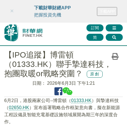
財華智庫網
FINTV
FINMETA
財華證券
媒體矩陣
下載財華財經APP
×
下載APP
智庫沙龍
聯絡我們
把握投資先機
訂閱
简
【IPO追蹤】博雷頓
（01333.HK）聯手摯達科技，
抱團取暖or戰略突圍？
原創
日期：
2026年6月3日 下午1:21
6月2日，港股兩家公司--博雷頓（
01333.HK
）與摯達科技
（
02650.HK
）宣布簽署戰略合作框架意向書，擬在新能源
工程設備及智能充電基礎設施領域展開為期三年的深度合
作。