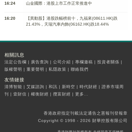
16:24
山金國際：港股上市工作正常推進中
16:20
【異動股】港股跌幅榜前十，九福來(08611.HK)跌
21.43%，天瑞汽車内飾(06162.HK)跌18.44%
相關訊息
法定公告欄
|
廣告查詢
|
公司介紹
|
專欄邀稿
|
投資者關係
|
版權聲明
|
重要聲明
|
私隱政策
|
聯絡我們
友情鏈接
清博智能
|
艾媒諮詢
|
和訊
|
新時空
|
時代財經
|
證券市場周
刊
|
壹財信
|
權衡財經
|
攬富財經
|
更多...
香港政府指定刊載法定通告之憲報刊登報章
Copyright © 1998 - 2026 財華控股有限公司