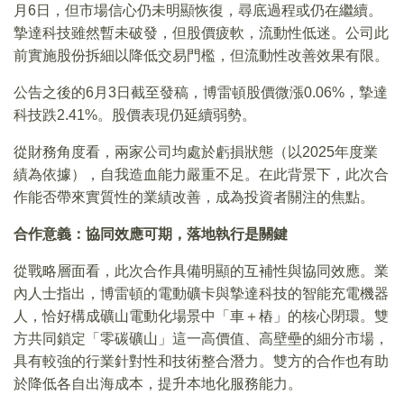
月6日，但市場信心仍未明顯恢復，尋底過程或仍在繼續。
摯達科技雖然暫未破發，但股價疲軟，流動性低迷。公司此
前實施股份拆細以降低交易門檻，但流動性改善效果有限。
公告之後的6月3日截至發稿，博雷頓股價微漲0.06%，摯達
科技跌2.41%。股價表現仍延續弱勢。
從財務角度看，兩家公司均處於虧損狀態（以2025年度業
績為依據），自我造血能力嚴重不足。在此背景下，此次合
作能否帶來實質性的業績改善，成為投資者關注的焦點。
合作意義：協同效應可期，落地執行是關鍵
從戰略層面看，此次合作具備明顯的互補性與協同效應。業
內人士指出，博雷頓的電動礦卡與摯達科技的智能充電機器
人，恰好構成礦山電動化場景中「車＋樁」的核心閉環。雙
方共同鎖定「零碳礦山」這一高價值、高壁壘的細分市場，
具有較強的行業針對性和技術整合潛力。雙方的合作也有助
於降低各自出海成本，提升本地化服務能力。