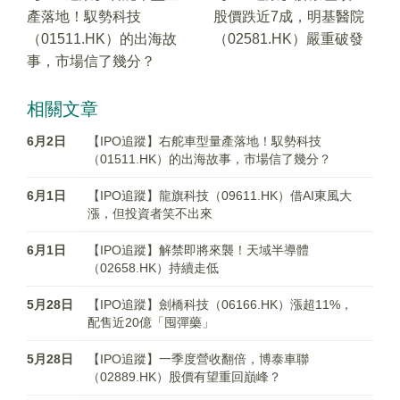
產落地！馭勢科技
股價跌近7成，明基醫院
（01511.HK）的出海故
（02581.HK）嚴重破發
事，市場信了幾分？
相關文章
6月2日
【IPO追蹤】右舵車型量產落地！馭勢科技
（01511.HK）的出海故事，市場信了幾分？
6月1日
【IPO追蹤】龍旗科技（09611.HK）借AI東風大
漲，但投資者笑不出來
6月1日
【IPO追蹤】解禁即將來襲！天域半導體
（02658.HK）持續走低
5月28日
【IPO追蹤】劍橋科技（06166.HK）漲超11%，
配售近20億「囤彈藥」
5月28日
【IPO追蹤】一季度營收翻倍，博泰車聯
（02889.HK）股價有望重回巔峰？