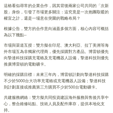
這樁看似尋常的企業合作，因其背後兩家公司共同的「次新
股」身份，引發了市場更多關注：這究竟是一次抱團取暖的
權宜之計，還是一場意在突圍的戰略布局？
根據公告，雙方的合作意向涵蓋多個方面，核心內容可概括
為以下幾點--
市場與渠道互授：雙方擬在印尼、澳大利亞、拉丁美洲等海
外市場互為非獨家代理商，優先採購對方產品。博雷頓優先
向摯達科技採購充電樁及充電機器人設備，摯達科技則優先
推廣博雷頓的電動礦卡。
明確的採購目標：未來三年內，博雷頓計劃向摯達科技採購
不少於5000台大功率充電樁或充電機器人設備；摯達科技
則計劃直接或推薦第三方購買不少於500台電動礦卡。
共建服務網絡：雙方擬共同投資建設海外服務與售後共享中
心，整合維修站點、技術人員及配件庫存，提供本地化支
持。