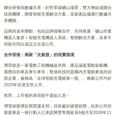
聯合研發與數據共享：針對零碳礦山場景，雙方將組成聯合
技術團隊，開發智能充電解決方案，並探索設備運行數據共
享機製。
品牌與資本聯動：包括品牌授權合作、共同推廣「礦山作業
機器人集群＋智能充電機器人系統」整體解決方案，未來不
排除共同出資設立合資公司。
合作背後：兩家「次新股」的現實困境
博雷頓是一家電動工程機械提供商，產品涵蓋電動裝載機、
寬體自卸車及牽引車等；摯達科技則是國內充電樁賽道的頭
部企業，被稱為「全球智能充電樁第一股」。兩家公司均於
2025年在港交所上市。
然而，上市後的表現卻不盡如人意--
博雷頓股價近期震盪走弱，目前處於破發狀態，此前公司控
股股東及一致行動人已承諾將禁售期延長6個月至2026年11