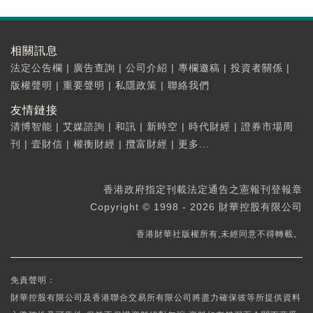
相關訊息
法定公告欄
|
廣告查詢
|
公司介紹
|
專欄邀稿
|
投資者關係
|
版權聲明
|
重要聲明
|
私隱政策
|
聯絡我們
友情鏈接
清博智能
|
艾媒諮詢
|
和訊
|
新時空
|
時代財經
|
證券市場周
刊
|
壹財信
|
權衡財經
|
攬富財經
|
更多...
香港政府指定刊載法定通告之憲報刊登報章
Copyright © 1998 - 2026 財華控股有限公司
香港財華社版權所有,未經同意不得轉載。
免責聲明：
財華控股有限公司及香港聯合交易所有限公司將盡力確保彼等所提供資料