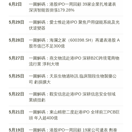
6月2日
一圖解碼：港股IPO一周回顧 39家企業扎堆遞表
深演智能首掛漲179.28%
5月29日
一圖解碼：愛士惟赴港IPO 聚焦戶用儲能系統及光
伏逆變器
5月28日
一圖解碼：海瀾之家（600398.SH）再遞表港股 A
股市值已不足300億
5月27日
一圖解碼：燕文物流赴港IPO 深耕B2C跨境電商物
流行業 淨利大增
5月25日
一圖解碼：天辰生物過聆訊 臨床階段生物製藥公
司 虧損擴大
5月22日
一圖解碼：觀安信息赴港IPO 深耕信息安全領域
業績扭虧
5月21日
一圖解碼：東山精密二度赴港IPO 全球前三PCB巨
頭 年入超400億
5月19日
一圖解碼：港股IPO一周回顧 19家公司遞表 劑泰