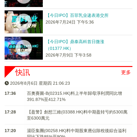
【今日IPO】百菲乳业递表港交所
2026年7月24日 下午5:36
【今日IPO】鼎泰高科首日微涨
（01377.HK）
2026年7月9日 下午3:58
快訊
更多
2026年8月6日 星期四 21:06:24
17:36
百奧賽圖-B(02315.HK)料上半年歸母淨利潤同比增
391.87%至412.71%
17:28
【盈警】創想三維(03388.HK)料中期盈转亏約5300萬
至6300萬元
17:20
湯臣集團(00258.HK)料中期股東應佔除稅後綜合溢利
同比下跌85%至90%