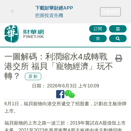
財華智庫網
FINTV
FINMETA
財華證券
媒體矩陣
下載財華財經APP
×
下載APP
智庫沙龍
聯絡我們
把握投資先機
訂閱
简
一圖解碼：利潤縮水4成轉戰
港交所 福貝「寵物經濟」玩不
轉？
原創
日期：
2026年6月3日 上午10:09
6月1日，福貝寵物向港交所遞交了招股書，計劃在主板掛牌
上市。
福貝寵物的上市之路一波三折：2019年嘗試在A股借殼上市
未果，2021至2023年再度衝擊A股主板後中途主動撤回申