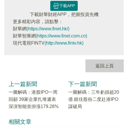
下載APP
下載財華財經APP，把握投資先機
更多精彩内容，請點擊：
財華網
(https://www.finet.hk/)
財華智庫網
(https://www.finet.com.cn)
現代電視FINTV
(http://www.fintv.hk)
返回上頁
上一篇新聞
下一篇新聞
一圖解碼：港股IPO一周
一圖解碼：三年虧損超20
回顧 39家企業扎堆遞表
億 鎂佳股份二度赴港IPO
深演智能首掛漲179.28%
謀破局
相關文章