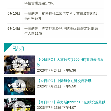
科技首掛漲逾173%
5月15日
一圖解碼：羅博特科二闖港交所，業績波動劇烈，
毛利率連升
5月14日
一圖解碼：雲英谷過聆訊 國內顯示驅動芯片龍頭
年入超11億
視頻
【今日IPO】大族数控[3200.HK]业绩暴增反
跌
2026年7月24日 下午5:36
【今日IPO】中际旭创过港交所聆讯
2026年7月21日 下午5:50
【今日IPO】赛力斯[09927.HK]业绩变脸暴跌
2026年7月13日 下午4:07