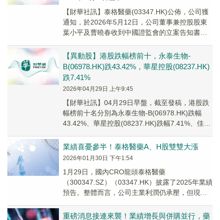
【財華社訊】泰格醫藥(03347.HK)公佈，公司獲
通知，於2026年5月12日，公司董事兼控股股東
葉小平及曹曉春收到中國證監會的立案告知書，
內容有關葉小平及曹曉春因涉嫌公司持股...
【異動股】港股跌幅榜前十，永泰生物-
B(06978.HK)跌43.42%，華星控股(08237.HK)
跌7.41%
2026年04月29日 上午9:45
【財華社訊】04月29日早盤，截至發稿，港股跌
幅榜前十名分別為永泰生物-B(06978.HK)跌幅
43.42%、華星控股(08237.HK)跌幅7.41%、佳源
服務(01153....
業績喜憂參半！泰格醫藥A、H股雙雙大漲
2026年01月30日 下午1:54
1月29日，國內CRO龍頭泰格醫藥
（300347.SZ）（03347.HK）披露了2025年業績
預告。整體而言，公司主業利潤仍承壓，但現金
流回暖及新簽訂單增長仍為市場注入積極預期。
重磅消息接連來襲！業績增長與併購並行，藥