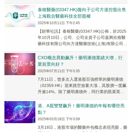
現亮眼。
泰格醫藥(03347.HK)擬向子公司方達控股出售
上海觀合醫藥科技全部股權
2025年10月11日 下午2:45
【財華社訊】泰格醫藥(03347.HK)公佈，於2025
年10月10日，公司、公司全資子公司嘉興欣格醫
藥科技有限公司向方達醫藥技術(上海)有限公司出
售上海觀合醫藥科技股份有限公司...
CXO概念異動飙升！藥明康德業績大增，行
業前景向好？
2025年07月11日 下午3:35
7月11日，曾多次入選港股百強榜單的藥明康德
（02359.HK）迎來跳空放量大漲，其股價一度飙
升逾14%。除了藥明康德外，同行業的凱萊英
（06821.HK）、康龍化成（03759...
港、A股雙雙飙升！藥明康德的年報有哪些亮
點？
2025年03月18日 下午3:09
3月18日，港股市場的醫藥外包概念表現亮眼，藥