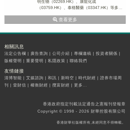
明生物（02269.HK）、康龍化成
（03759.HK）、泰格醫藥（03347.HK）等多股
迎來上漲。
查看更多
相關訊息
法定公告欄
|
廣告查詢
|
公司介紹
|
專欄邀稿
|
投資者關係
|
版權聲明
|
重要聲明
|
私隱政策
|
聯絡我們
友情鏈接
清博智能
|
艾媒諮詢
|
和訊
|
新時空
|
時代財經
|
證券市場周
刊
|
壹財信
|
權衡財經
|
攬富財經
|
更多...
香港政府指定刊載法定通告之憲報刊登報章
Copyright © 1998 - 2026 財華控股有限公司
香港財華社版權所有,未經同意不得轉載。