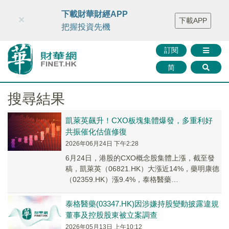
財華智庫網
FINTV
FINMETA
財華證券
媒體矩陣
下載財華財經APP
×
下載APP
智庫沙龍
聯絡我們
把握投資先機
訂閱
简
搜尋結果
凱萊英飆升！CXO板塊集體爆發，多重利好
共振催化估值修復
2026年06月24日 下午2:28
6月24日，港股的CXO概念股集體上漲，截至發
稿，凱萊英（06821.HK）大漲近14%，藥明康德
（02359.HK）漲9.4%，泰格醫藥
（03347.HK）、康龍化成（0375...
泰格醫藥(03347.HK)​因涉嫌持股變動披露違規
董事及控股股東被立案調查
2026年05月13日 上午10:12