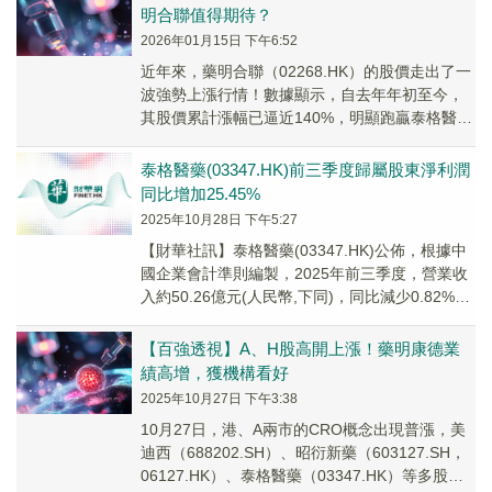
明合聯值得期待？
2026年01月15日 下午6:52
近年來，藥明合聯（02268.HK）的股價走出了一
波強勢上漲行情！數據顯示，自去年年初至今，
其股價累計漲幅已逼近140%，明顯跑贏泰格醫藥
（03347.HK）、康龍化成（0375...
泰格醫藥(03347.HK)前三季度歸屬股東淨利潤
同比增加25.45%
2025年10月28日 下午5:27
【財華社訊】泰格醫藥(03347.HK)公佈，根據中
國企業會計準則編製，2025年前三季度，營業收
入約50.26億元(人民幣,下同)，同比減少0.82%；
歸屬上市公司股東淨利潤約...
【百強透視】A、H股高開上漲！藥明康德業
績高增，獲機構看好
2025年10月27日 下午3:38
10月27日，港、A兩市的CRO概念出現普漲，美
迪西（688202.SH）、昭衍新藥（603127.SH，
06127.HK）、泰格醫藥（03347.HK）等多股表