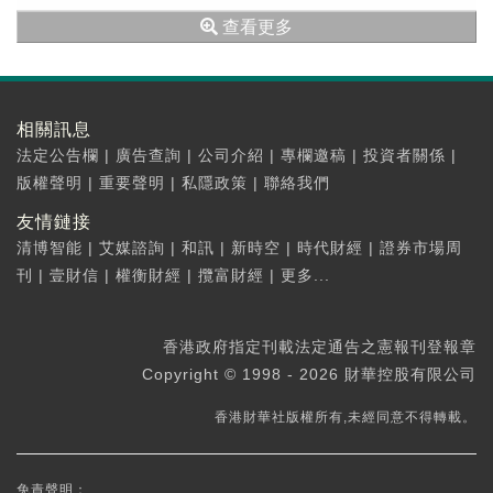
查看更多
相關訊息
法定公告欄
|
廣告查詢
|
公司介紹
|
專欄邀稿
|
投資者關係
|
版權聲明
|
重要聲明
|
私隱政策
|
聯絡我們
友情鏈接
清博智能
|
艾媒諮詢
|
和訊
|
新時空
|
時代財經
|
證券市場周
刊
|
壹財信
|
權衡財經
|
攬富財經
|
更多...
香港政府指定刊載法定通告之憲報刊登報章
Copyright © 1998 - 2026 財華控股有限公司
香港財華社版權所有,未經同意不得轉載。
免責聲明：