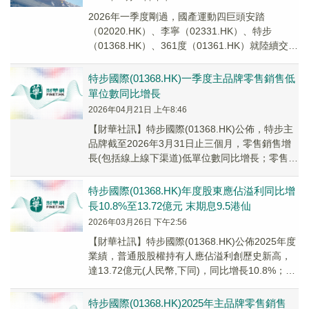
2026年一季度剛過，國產運動四巨頭安踏
（02020.HK）、李寧（02331.HK）、特步
（01368.HK）、361度（01361.HK）就陸續交出
了運營成績單。
特步國際(01368.HK)一季度主品牌零售銷售低
單位數同比增長
2026年04月21日 上午8:46
【財華社訊】特步國際(01368.HK)公佈，特步主
品牌截至2026年3月31日止三個月，零售銷售增
長(包括線上線下渠道)低單位數同比增長；零售折
扣水平七至七五折。其中，索康尼零...
特步國際(01368.HK)年度股東應佔溢利同比增
長10.8%至13.72億元 末期息9.5港仙
2026年03月26日 下午2:56
【財華社訊】特步國際(01368.HK)公佈2025年度
業績，普通股股權持有人應佔溢利創歷史新高，
達13.72億元(人民幣,下同)，同比增長10.8%；毛
利約60.63億元，同比...
特步國際(01368.HK)2025年主品牌零售銷售