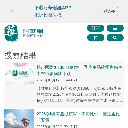
財華智庫網
FINTV
FINMETA
財華證券
媒體矩陣
下載財華財經APP
×
下載APP
智庫沙龍
聯絡我們
把握投資先機
訂閱
简
搜尋結果
特步國際(01368.HK)第二季度主品牌零售銷售
中單位數同比下跌
2026年07月17日 下午1:21
【財華社訊】特步國際(01368.HK)公布，特步主
品牌截至2026年6月30日止三個月，零售銷售增
長(包括線上線下渠道)錄得中單位數同比下跌；零
售折扣水平七至七五折。其中，索康...
2026Q1體育股成績單：不再比快，更注重比
「質量」
2026年04月22日 下午7:17