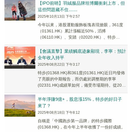
【IPO前哨】羽絨服品牌坦博爾衝刺上市，但
這些問題藏不住……
2025年10月13日 下午2:57
今年以來，港股運動服飾板塊表現搶眼，361度
（01361.HK）累計漲幅近50%，滔搏
（06110.HK）、安踏（02020.HK）、特步
（01368.HK）等也紛紛上漲。
【會議直擊】業績觸底迹象顯現，李寧：預計
全年收入持平
2025年08月22日 下午3:17
特步(01368.HK)和361度(01361.HK)近日均發佈
了亮眼的中期報告，而仍處於調整期的李寧
(02331.HK)成績單如何，備受市場期待。從2025
年半年報看，李寧延續...
半年淨賺9億+，股息漲15%，特步的好日子
來了？
2025年08月18日 下午8:12
自稱是「中國跑步第一品牌」的特步國際
(01368.HK)，在今年上半年收獲了一份好成績。