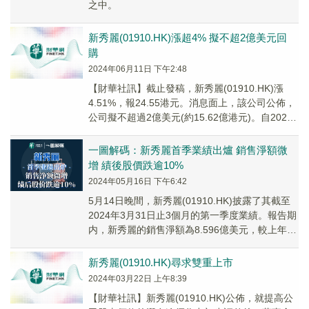
之中。
新秀麗(01910.HK)漲超4% 擬不超2億美元回
購
2024年06月11日 下午2:48
【財華社訊】截止發稿，新秀麗(01910.HK)漲
4.51%，報24.55港元。消息面上，該公司公佈，
公司擬不超過2億美元(約15.62億港元)。自2024
年6月7日起至將於20...
一圖解碼：新秀麗首季業績出爐 銷售淨額微
增 績後股價跌逾10%
2024年05月16日 下午6:42
5月14日晚間，新秀麗(01910.HK)披露了其截至
2024年3月31日止3個月的第一季度業績。報告期
内，新秀麗的銷售淨額為8.596億美元，較上年同
期增加0.9%；毛利率為6...
新秀麗(01910.HK)尋求雙重上市
2024年03月22日 上午8:39
【財華社訊】新秀麗(01910.HK)公佈，就提高公