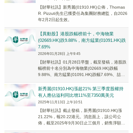
【財華社訊】新秀麗(01910.HK)公佈，Thomas
R. Pizzuti先生已獲委任為集團財務總監，自2026
年2月2日起生效。
【異動股】港股跌幅榜前十，中海物業
(02669.HK)跌9.88%，南方錳業(01091.HK)跌
7.69%
2026年01月28日 上午9:45
【財華社訊】01月28日早盤，截至發稿，港股跌
幅榜前十名分別為中海物業(02669.HK)跌幅
9.88%、南方錳業(01091.HK)跌幅7.69%、喆麗
控股(02209.HK)...
新秀麗(01910.HK)漲超21% 第三季度股權持
有人應佔溢利同比增11%至7350萬美元
2025年11月13日 上午10:51
【財華社訊】截止發稿，新秀麗(01910.HK)漲
21.22%，報20.22港元。消息面上，該公司公
佈，截至2025年9月30日止三個月，銷售淨額為
8.73億美元，同比減少0.6...