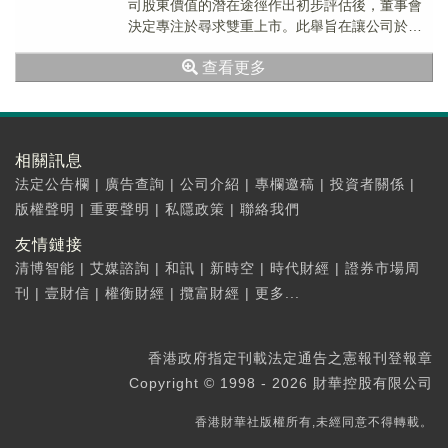
司股東價值的潛在途徑作出初步評估後，董事會
決定專注於尋求雙重上市。此舉旨在讓公司於香
港聯交所建立的強大投資者支持基礎上進一步
查看更多
發...
相關訊息
法定公告欄
|
廣告查詢
|
公司介紹
|
專欄邀稿
|
投資者關係
|
版權聲明
|
重要聲明
|
私隱政策
|
聯絡我們
友情鏈接
清博智能
|
艾媒諮詢
|
和訊
|
新時空
|
時代財經
|
證券市場周
刊
|
壹財信
|
權衡財經
|
攬富財經
|
更多...
香港政府指定刊載法定通告之憲報刊登報章
Copyright © 1998 - 2026 財華控股有限公司
香港財華社版權所有,未經同意不得轉載。