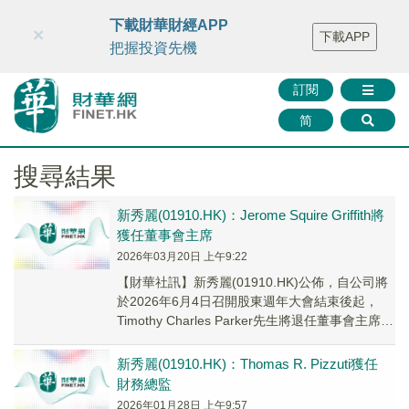
財華智庫網
FINTV
FINMETA
財華證券
媒體矩陣
下載財華財經APP
×
下載APP
智庫沙龍
聯絡我們
把握投資先機
訂閱
简
搜尋結果
新秀麗(01910.HK)：Jerome Squire Griffith將
獲任董事會主席
2026年03月20日 上午9:22
​【財華社訊】新秀麗(01910.HK)公佈，自公司將
於2026年6月4日召開股東週年大會結束後起，
Timothy Charles Parker先生將退任董事會主席兼
非執行董事職...
新秀麗(01910.HK)：Thomas R. Pizzuti獲任
財務總監
2026年01月28日 上午9:57