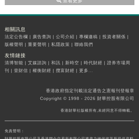
查看更多
相關訊息
法定公告欄
|
廣告查詢
|
公司介紹
|
專欄邀稿
|
投資者關係
|
版權聲明
|
重要聲明
|
私隱政策
|
聯絡我們
友情鏈接
清博智能
|
艾媒諮詢
|
和訊
|
新時空
|
時代財經
|
證券市場周
刊
|
壹財信
|
權衡財經
|
攬富財經
|
更多...
香港政府指定刊載法定通告之憲報刊登報章
Copyright © 1998 - 2026 財華控股有限公司
香港財華社版權所有,未經同意不得轉載。
免責聲明：
財華控股有限公司及香港聯合交易所有限公司將盡力確保彼等所提供資料