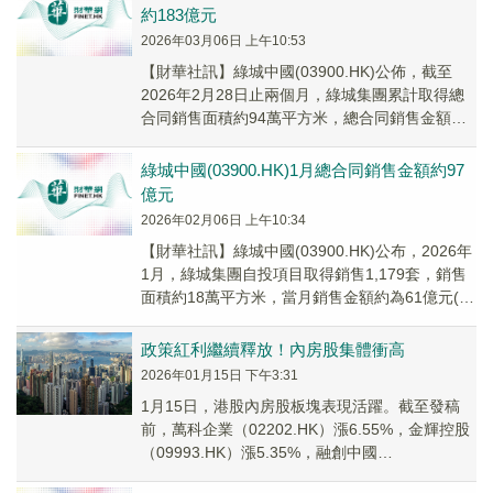
約183億元​
2026年03月06日 上午10:53
​【財華社訊】綠城中國(03900.HK)公佈，截至
2026年2月28日止兩個月，綠城集團累計取得總
合同銷售面積約94萬平方米，總合同銷售金額約
人民幣183億元。
綠城中國(03900.HK)1月總合同銷售金額約97
億元
2026年02月06日 上午10:34
​【財華社訊】綠城中國(03900.HK)公布，2026年
1月，綠城集團自投項目取得銷售1,179套，銷售
面積約18萬平方米，當月銷售金額約為61億元(人
民幣,下同)，銷售均價約...
政策紅利繼續釋放！內房股集體衝高
2026年01月15日 下午3:31
1月15日，港股內房股板塊表現活躍。截至發稿
前，萬科企業（02202.HK）漲6.55%，金輝控股
（09993.HK）漲5.35%，融創中國
（01918.HK）漲4.31%，龍湖...