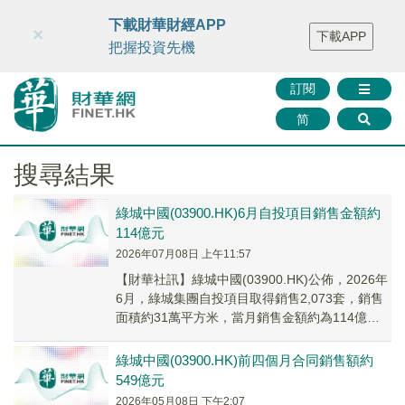
財華智庫網
FINTV
FINMETA
財華證券
媒體矩陣
下載財華財經APP
×
下載APP
智庫沙龍
聯絡我們
把握投資先機
訂閱
简
搜尋結果
綠城中國(03900.HK)6月自投項目銷售金額約
114億元
2026年07月08日 上午11:57
【財華社訊】綠城中國(03900.HK)公佈，2026年
6月，綠城集團自投項目取得銷售2,073套，銷售
面積約31萬平方米，當月銷售金額約為114億元
(人民幣,下同)，銷售均價約...
綠城中國(03900.HK)前四個月合同銷售額約
549億元
2026年05月08日 下午2:07