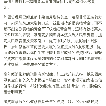
每個月增持10~20噸黃金增加到每個月增持50~100噸黃
金。
外匯管理局已經連續十幾個月增持黃金，這是非常正確的方
向，如果能夠加大增持力度，並且增持的是實物黃金，而不
是不能交割實物的黃金ETF或者紙黃金等，這將有效提高人
民幣匯率的表現，吸引更多國際資本流入到人民幣資產，提
高人民幣資產投資吸引力，從而推動A股、港股聯袂上漲，
吸引居民儲蓄在當前歷史大底的位置流入到A股或港股，從
而能夠在未來結構性牛市行情中獲得較好的投資回報。繁榮
的資本市場是建設金融強國的必要組成部分，同時也是推動
經濟復蘇、消費增長的重要方面。
龍年經濟復蘇的預期有所增強，加上政策的支持，以及國家
隊真金白銀的入市來提振市場信心，資本市場可能會走出估
值修復的行情，A股和港股也有望走出結構性牛市，賺錢效
應會明顯提升。
優質龍頭股的估值修復是全年的投資主線。另外兩條投資主