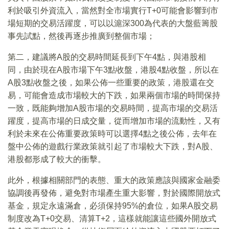
利於吸引外資流入，當然對全市場實行T+0可能會影響到市
場短期的交易活躍度，可以以滬深300為代表的大盤藍籌股
事先試點，然後再逐步推廣到整個市場；
第二，建議將A股的交易時間延長到下午4點，與港股相
同，由於現在A股市場下午3點收盤，港股4點收盤，所以在
A股3點收盤之後，如果公佈一些重要的政策，港股還在交
易，可能會造成市場較大的下跌，如果兩個市場的時間保持
一致，既能夠增加A股市場的交易時間，提高市場的交易活
躍度，提高市場的日成交量，從而增加市場的流動性，又有
利於未來在公佈重要政策時可以選擇4點之後公佈，去年在
盤中公佈的遊戲行業政策就引起了市場較大下跌，對A股、
港股都形成了較大的衝擊。
此外，根據相關部門的表態、重大的政策應該與國家金融委
協調後再發佈，避免對市場產生重大影響，對於國際開放式
基金，規定永遠滿倉，必須保持95%的倉位，如果A股交易
制度改為T+0交易、清算T+2，這樣就能讓這些國外開放式