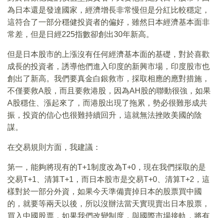
為日本還是發達國家，經濟增長非常慢但是分紅比較穩定，
這符合了一部分穩健投資者的偏好，雖然日本經濟基本面非
常差，但是日經225指數卻創出30年新高。
但是日本股市的上漲沒有任何經濟基本面的基礎，對於喜歡
成長的投資者，誘導他們進入印度的新興市場，印度股市也
創出了新高。我們要真金白銀救市，採取相應的應對措施，
不僅要救A股，而且要救港股，因為AH股的聯動很強，如果
A股穩住、漲起來了，而港股出現了拖累，勢必很難形成共
振，投資的信心也很難持續回升，這就無法挫敗美國的陰
謀。
在交易規則方面，我建議：
第一，能夠將現有的T+1制度改為T+0，現在我們採取的是
交易T+1、清算T+1，而日本股市是交易T+0、清算T+2，這
樣對於一部分外資，如果今天準備賣掉日本的股票買中國
的，就要等兩天以後，所以沒辦法當天實現賣出日本股票，
買入中國股票，如果我們改變制度，與國際市場接軌，將有