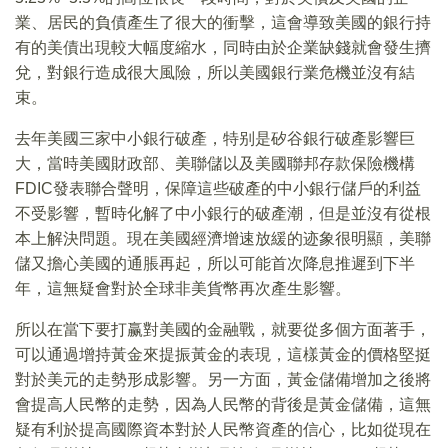
業、居民的負債產生了很大的衝擊，這會導致美國的銀行持
有的美債出現較大幅度縮水，同時由於企業缺錢就會發生擠
兌，對銀行造成很大風險，所以美國銀行業危機並沒有結
束。
去年美國三家中小銀行破產，特别是矽谷銀行破產影響巨
大，當時美國財政部、美聯儲以及美國聯邦存款保險機構
FDIC發表聯合聲明，保障這些破產的中小銀行儲戶的利益
不受影響，暫時化解了中小銀行的破產潮，但是並沒有從根
本上解決問題。現在美國經濟增速放緩的迹象很明顯，美聯
儲又擔心美國的通脹再起，所以可能首次降息推遲到下半
年，這無疑會對於全球非美貨幣再次產生影響。
所以在當下要打赢對美國的金融戰，就要從多個方面著手，
可以通過增持黃金來提振黃金的表現，這樣黃金的價格堅挺
對於美元的走勢形成影響。另一方面，黃金儲備增加之後將
會提高人民幣的走勢，因為人民幣的背後是黃金儲備，這無
疑有利於提高國際資本對於人民幣資產的信心，比如從現在