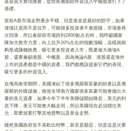
基金當天實現換倉，從技術層面給外資流入中國股票打下了
基礎。
當前A股市場走勢逐步平穩，但是進攻是最好的防守，如果
僅僅託底而不是拉升，可能很多投資者不會跟隨，市場會再
次回落，所以春節前市場跌到2800點左右時，我呼籲國家
隊加大救市力度，向上拉升20%左右的指數漲幅，這樣就能
夠形成賺錢效應，吸引更多投資者入市，既要做大做強A
股，還要兼顧港股、中概股，因為無論A股、港股還是海外
上市的資產都是中國的資產，我們都應該提振它們的表現，
吸引更多的外資流入。
在俄烏衝突期間，美國凍結了很多俄羅斯富豪的財產以及俄
羅斯的外匯儲備，致使全球南方國家很多富豪可能會抛出大
量的美元資產，如果今年下半年美聯儲開始降息，美元的利
息下降，美元可能會大幅走弱，所以美國現在必須穩住美
元，那麽就要打擊其他貨幣以及黃金走勢。
雖然美國政府並不喜歡比特幣，甚至是厭惡，但是這是次要