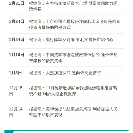
1月31日
楊德龍：有力措施激活資本市場 財富效應助力經
濟增長
1月24日
楊德龍：上市公司回購股份注銷和現金分紅是回饋
投資者最好的兩種方式
1月24日
楊德龍：央行降準及時雨 有利於提振市場信心
1月16日
楊德龍：中國資本市場是被嚴重低估的 逢低佈局
被錯殺的優質資產
1月8日
楊德龍：大盤加速探底 逆向佈局正當時
12月15
楊德龍：11月經濟數據顯示我國經濟穩步復蘇態
日
勢不變 利於大盤企穩反彈
12月14
楊德龍：美聯儲提前結束加息周期 利於提振人民
日
幣匯率和股市表現