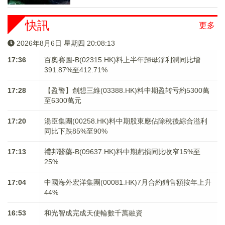
快訊
更多
2026年8月6日 星期四 20:08:14
17:36
百奧賽圖-B(02315.HK)料上半年歸母淨利潤同比增
391.87%至412.71%
17:28
【盈警】創想三維(03388.HK)料中期盈转亏約5300萬
至6300萬元
17:20
湯臣集團(00258.HK)料中期股東應佔除稅後綜合溢利
同比下跌85%至90%
17:13
禮邦醫藥-B(09637.HK)料中期虧損同比收窄15%至
25%
17:04
中國海外宏洋集團(00081.HK)7月合約銷售額按年上升
44%
16:53
和光智成完成天使輪數千萬融資