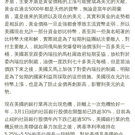
矛盾，主要矛盾是黃金價格的上漲可能會成為美元的天敵。
黃金在過去5000年都是天然的貨幣，無論是當年的荷蘭
盾，還是後來的英鎊以及現在的美元，其實和黃金的走勢都
是相反的，黃金價格一旦走強都會導致主流貨幣走弱，所以
美國現在允許一部分資金炒比特幣，甚至與一些臭名昭著的
比特幣大佬和解，實際就是為了短期利益團結次要敵人，對
付主要敵人，就如同俄烏衝突爆發時油價漲到一百多美元一
桶，美國甚至跟委内瑞拉的馬杜羅政府短期妥協，放松對於
委内瑞拉的制裁，油價一度跌到七十多美元每桶，但是當油
價跌下來之後，美國又馬上加強了對委内瑞拉的制裁，明顯
是為了短期的國家利益而採取的這些措施。美國現在允許比
特幣上漲，也是為了防止金價再創新高，影響到美元的走
勢。
現在美國的銀行業再次出現危機，距離上一次危機恰好一
年，3月1日紐約社區銀行股價在開盤前已跌超30%，目前為
止紐約社區銀行股價年内下跌已超過50%，美國銀行業的危
機反映出美聯儲在暴力加息之後，將基準利率維持在
5.25%~5.5%的高位很長一段時間，對於美債及美國的企