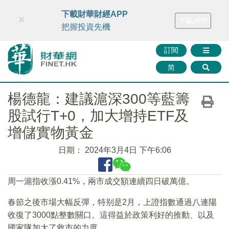
財華智庫網
FINTV
FINMETA
財華證券
媒體矩陣
下載財華財經APP
×
下載APP
智庫沙龍
聯絡我們
把握投資先機
訂閱
简
楊德龍：建議滬深300等藍籌
股試行T+0，加大增持ETF及
增儲實物黃金
日期：
2024年3月4日 下午6:06
周一滬指收漲0.41%，兩市成交額連續四日破萬億。
春節之後市場大幅反彈，特别是2月，上證指數通過八連陽
收復了3000點整數關口。這得益於政策利好的推動、以及
國家隊加大了救市的力度。