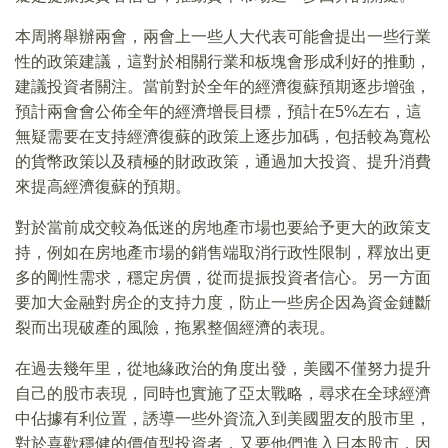
本周將舉辦兩會，兩會上一些人大代表可能會提出一些行業
性的政策建議，這對於相關行業和板塊會形成利好的推動，
建議投資者關注。當前對於全年的經濟復蘇預期逐步增強，
預計兩會會公佈全年的經濟增長目標，預計在5%左右，這
無疑需要在支持經濟復蘇的政策上逐步加碼，包括較為寬松
的貨幣政策以及積極的財政政策，通過加大投資、提升消費
來提高經濟復蘇的預期。
對於當前成交較為低迷的房地產市場也要給予更大的政策支
持，例如在房地產市場的銷售端取消行政性限制，釋放出更
多的剛性需求，穩定房價，從而提振投資者信心。另一方面
要加大金融對房企的支持力度，防止一些房企因為資金鏈斷
裂而出現破產的風險，拖累整個經濟的表現。
在過去幾年里，從地緣政治的角度出發，美國不僅努力提升
自己的股市表現，同時也實施了亞太戰略，尋求在全球經濟
中佔據有利位置，誘導一些外資流入到美國盟友的股市里，
對於喜歡穩健的價值型投資者，又要他們進入日本股市，因