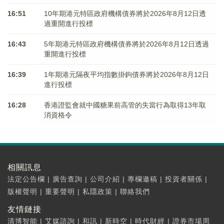
16:51
10年期港元特區政府機構債券將於2026年8月12日透
過重開進行投標
16:43
5年期港元特區政府機構債券將於2026年8月12日透過
重開進行投標
16:39
1年期港元隔夜平均指數掛鉤債券將於2026年8月12日
進行投標
16:28
香港證監會就中國糖果前高管的失當行為取得13年取
消資格令
相關訊息
法定公告欄
|
廣告查詢
|
公司介紹
|
專欄邀稿
|
投資者關係
|
版權聲明
|
重要聲明
|
私隱政策
|
聯絡我們
友情鏈接
清博智能
|
艾媒諮詢
|
和訊
|
新時空
|
時代財經
|
證券市場周