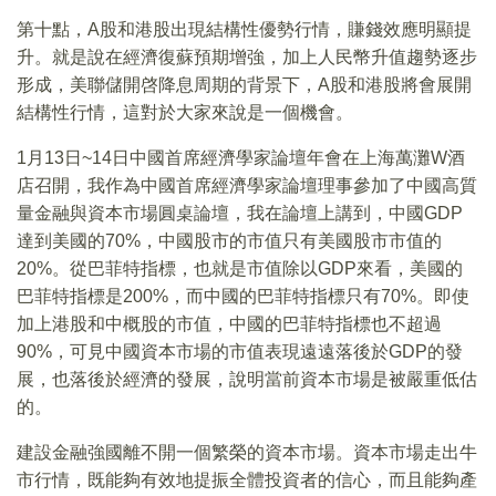
第十點，A股和港股出現結構性優勢行情，賺錢效應明顯提
升。就是說在經濟復蘇預期增強，加上人民幣升值趨勢逐步
形成，美聯儲開啓降息周期的背景下，A股和港股將會展開
結構性行情，這對於大家來說是一個機會。
1月13日~14日中國首席經濟學家論壇年會在上海萬灘W酒
店召開，我作為中國首席經濟學家論壇理事參加了中國高質
量金融與資本市場圓桌論壇，我在論壇上講到，中國GDP
達到美國的70%，中國股市的市值只有美國股市市值的
20%。從巴菲特指標，也就是市值除以GDP來看，美國的
巴菲特指標是200%，而中國的巴菲特指標只有70%。即使
加上港股和中概股的市值，中國的巴菲特指標也不超過
90%，可見中國資本市場的市值表現遠遠落後於GDP的發
展，也落後於經濟的發展，說明當前資本市場是被嚴重低估
的。
建設金融強國離不開一個繁榮的資本市場。資本市場走出牛
市行情，既能夠有效地提振全體投資者的信心，而且能夠產