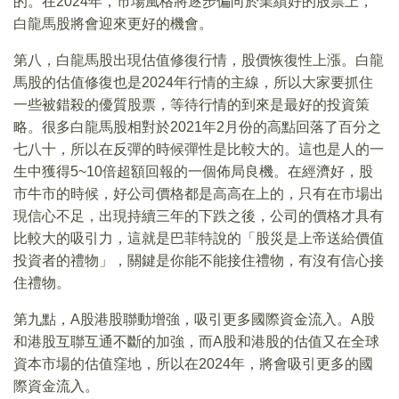
的。在2024年，市場風格將逐步偏向於業績好的股票上，
白龍馬股將會迎來更好的機會。
第八，白龍馬股出現估值修復行情，股價恢復性上漲。白龍
馬股的估值修復也是2024年行情的主線，所以大家要抓住
一些被錯殺的優質股票，等待行情的到來是最好的投資策
略。很多白龍馬股相對於2021年2月份的高點回落了百分之
七八十，所以在反彈的時候彈性是比較大的。這也是人的一
生中獲得5~10倍超額回報的一個佈局良機。在經濟好，股
市牛市的時候，好公司價格都是高高在上的，只有在市場出
現信心不足，出現持續三年的下跌之後，公司的價格才具有
比較大的吸引力，這就是巴菲特說的「股災是上帝送給價值
投資者的禮物」，關鍵是你能不能接住禮物，有沒有信心接
住禮物。
第九點，A股港股聯動增強，吸引更多國際資金流入。A股
和港股互聯互通不斷的加強，而A股和港股的估值又在全球
資本市場的估值窪地，所以在2024年，將會吸引更多的國
際資金流入。