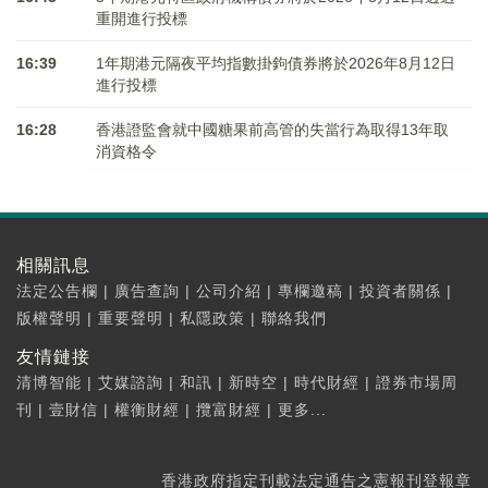
重開進行投標
16:39
1年期港元隔夜平均指數掛鉤債券將於2026年8月12日
進行投標
16:28
香港證監會就中國糖果前高管的失當行為取得13年取
消資格令
相關訊息
法定公告欄
|
廣告查詢
|
公司介紹
|
專欄邀稿
|
投資者關係
|
版權聲明
|
重要聲明
|
私隱政策
|
聯絡我們
友情鏈接
清博智能
|
艾媒諮詢
|
和訊
|
新時空
|
時代財經
|
證券市場周
刊
|
壹財信
|
權衡財經
|
攬富財經
|
更多...
香港政府指定刊載法定通告之憲報刊登報章