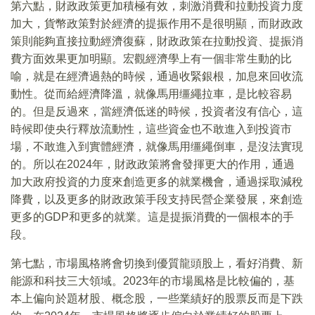
第六點，財政政策更加積極有效，刺激消費和拉動投資力度
加大，貨幣政策對於經濟的提振作用不是很明顯，而財政政
策則能夠直接拉動經濟復蘇，財政政策在拉動投資、提振消
費方面效果更加明顯。宏觀經濟學上有一個非常生動的比
喻，就是在經濟過熱的時候，通過收緊銀根，加息來回收流
動性。從而給經濟降溫，就像馬用缰繩拉車，是比較容易
的。但是反過來，當經濟低迷的時候，投資者沒有信心，這
時候即使央行釋放流動性，這些資金也不敢進入到投資市
場，不敢進入到實體經濟，就像馬用缰繩倒車，是沒法實現
的。所以在2024年，財政政策將會發揮更大的作用，通過
加大政府投資的力度來創造更多的就業機會，通過採取減稅
降費，以及更多的財政政策手段支持民營企業發展，來創造
更多的GDP和更多的就業。這是提振消費的一個根本的手
段。
第七點，市場風格將會切換到優質龍頭股上，看好消費、新
能源和科技三大領域。2023年的市場風格是比較偏的，基
本上偏向於題材股、概念股，一些業績好的股票反而是下跌