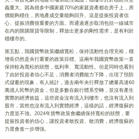
義重大。因為很多中國家庭70%的家庭資產都在房子上，房
價能夠穩住，房地產成交量能夠回升。這是提振投資者信
心、提振消費很重要的方面。而通過逐步取消包括一線城市
在内的限購限貸等限制，釋放出更多的剛性需求，是有利於
穩樓市的。
第五點，我國貨幣政策繼續寬松，保持流動性合理充裕，穩
增長仍然是央行重要的政策目標。這兩年我國貨幣政策一直
保持較為寬松的狀態，低利率、寬流動性。但是同時也看到
了由於投資者信心不足，消費者消費能力下降，出現了預防
式儲蓄的現象，有人統計，過去兩年央行釋放了總量高達60
萬億人民幣的資金，但是多數在銀行體系空轉，並沒有產生
實際的經濟效益，這些資金沒有流入到樓市，也沒有流入到
股市，當然也沒有流入到實體經濟，這樣的話，經濟復蘇的
力度並不強。2024年貨幣政策會繼續保持寬松的狀態，要
提振投資者的信心，讓投資者敢投資、敢消費，經濟復蘇的
力度會進一步增強。