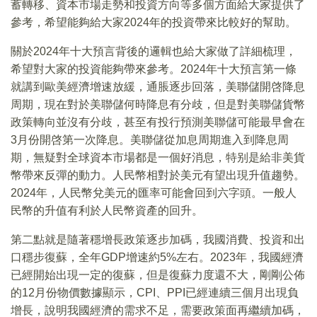
蓄轉移、資本市場走勢和投資方向等多個方面給大家提供了
參考，希望能夠給大家2024年的投資帶來比較好的幫助。
關於2024年十大預言背後的邏輯也給大家做了詳細梳理，
希望對大家的投資能夠帶來參考。2024年十大預言第一條
就講到歐美經濟增速放緩，通脹逐步回落，美聯儲開啓降息
周期，現在對於美聯儲何時降息有分歧，但是對美聯儲貨幣
政策轉向並沒有分歧，甚至有投行預測美聯儲可能最早會在
3月份開啓第一次降息。美聯儲從加息周期進入到降息周
期，無疑對全球資本市場都是一個好消息，特别是給非美貨
幣帶來反彈的動力。人民幣相對於美元有望出現升值趨勢。
2024年，人民幣兌美元的匯率可能會回到六字頭。一般人
民幣的升值有利於人民幣資產的回升。
第二點就是隨著穩增長政策逐步加碼，我國消費、投資和出
口穩步復蘇，全年GDP增速約5%左右。2023年，我國經濟
已經開始出現一定的復蘇，但是復蘇力度還不大，剛剛公佈
的12月份物價數據顯示，CPI、PPI已經連續三個月出現負
增長，說明我國經濟的需求不足，需要政策面再繼續加碼，