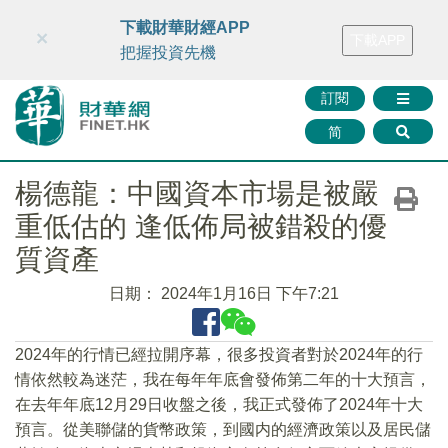
財華智庫網
FINTV
FINMETA
財華證券
媒體矩陣
下載財華財經APP
×
下載APP
智庫沙龍
聯絡我們
把握投資先機
訂閱
简
楊德龍：中國資本市場是被嚴
重低估的 逢低佈局被錯殺的優
質資產
日期：
2024年1月16日 下午7:21
2024年的行情已經拉開序幕，很多投資者對於2024年的行
情依然較為迷茫，我在每年年底會發佈第二年的十大預言，
在去年年底12月29日收盤之後，我正式發佈了2024年十大
預言。從美聯儲的貨幣政策，到國内的經濟政策以及居民儲