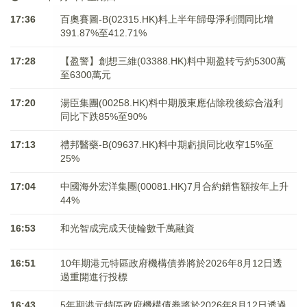
17:36
百奧賽圖-B(02315.HK)料上半年歸母淨利潤同比增
391.87%至412.71%
17:28
【盈警】創想三維(03388.HK)料中期盈转亏約5300萬
至6300萬元
17:20
湯臣集團(00258.HK)料中期股東應佔除稅後綜合溢利
同比下跌85%至90%
17:13
禮邦醫藥-B(09637.HK)料中期虧損同比收窄15%至
25%
17:04
中國海外宏洋集團(00081.HK)7月合約銷售額按年上升
44%
16:53
和光智成完成天使輪數千萬融資
16:51
10年期港元特區政府機構債券將於2026年8月12日透
過重開進行投標
16:43
5年期港元特區政府機構債券將於2026年8月12日透過