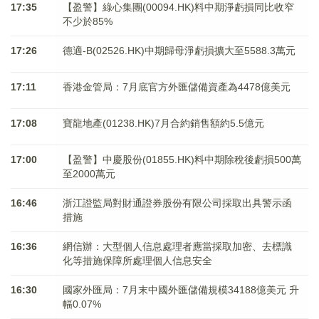
17:35
【盈警】綠心集團(00094.HK)料中期淨虧損同比收窄
不少於85%
17:26
德適-B(02526.HK)中期歸母淨虧損擴大至5588.3萬元
17:11
香港金管局：7月底官方外匯儲備資產為4478億美元
17:08
寶龍地產(01238.HK)7月合約銷售額約5.5億元
17:00
【盈警】中慶股份(01855.HK)料中期除稅後虧損500萬
至2000萬元
16:46
浙江證監局對財通證券股份有限公司採取出具警示函
措施
16:36
網信辦：大型個人信息處理者應當採取加密、去標識
化等措施保障所處理個人信息安全
16:30
國家外匯局：7月末中國外匯儲備規模34188億美元 升
幅0.07%