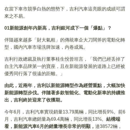
在當下車市競爭白熱的態勢下，吉利汽車這亮眼的成績可謂
來之不易。
01
新能源創年内新高，吉利銀河成下一個「爆點」？
伴隨越來越多「財大氣粗」的傳統車企大刀闊斧的電動化轉
型，國内汽車市場洗牌加速，内卷成風。
吉利行政總裁及執行董事桂生悅曾坦言，「我們已經丢掉了
自主汽車品牌第一的寶座，且在新能源發展的道路上已經被
優秀同行落了很遠的距離。」
由此，近兩年，吉利以新能源轉型作為經營重點，大幅加快
新能源轉型步伐。伴隨著多款智能化、電動化新車的持續推
出，吉利終於迎來了收獲期。
今年6月，吉利汽車實現銷量13.79萬輛，同比增長9%。前6
月，吉利汽車總銷量為69.4萬輛，同比增長13%。
結構端
看，新能源汽車6
月的銷量增長非常的明顯，
達38572輛，