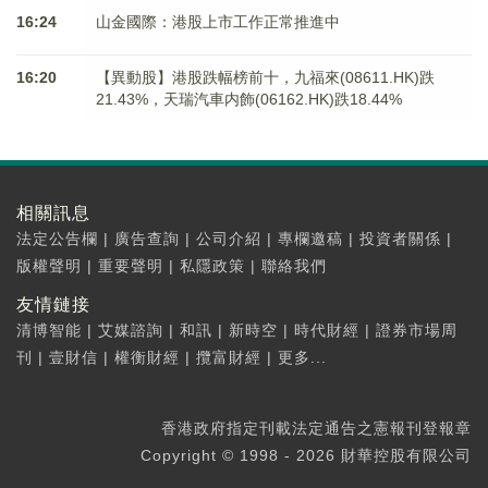
16:24
山金國際：港股上市工作正常推進中
16:20
【異動股】港股跌幅榜前十，九福來(08611.HK)跌
21.43%，天瑞汽車内飾(06162.HK)跌18.44%
相關訊息
法定公告欄
|
廣告查詢
|
公司介紹
|
專欄邀稿
|
投資者關係
|
版權聲明
|
重要聲明
|
私隱政策
|
聯絡我們
友情鏈接
清博智能
|
艾媒諮詢
|
和訊
|
新時空
|
時代財經
|
證券市場周
刊
|
壹財信
|
權衡財經
|
攬富財經
|
更多...
香港政府指定刊載法定通告之憲報刊登報章
Copyright © 1998 - 2026 財華控股有限公司