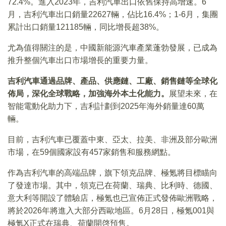
72.4%。進入2023年，吉利汽車出口依舊保持高增速。6
月，吉利汽車出口銷量22627輛，佔比16.4%；1-6月，集團
累計出口銷量121185輛，同比增長超38%。
尤為值得關注的是，中國新能源汽車產業蓬勃發展，已成為
推升整個汽車出口市場增長的重要力量。
吉利汽車通過品牌、產品、供應鏈、工廠、銷售鏈等全球化
佈局，深化全球戰略，加強海外本土化能力。
展望未來，在
智能電動化助力下，吉利計劃到2025年海外銷量達60萬
輛。
目前，吉利汽車已覆蓋中東、亞太、拉美、非洲及部分歐洲
市場，在59個國家設有457家銷售和服務網點。
作為吉利汽車的高端品牌，旗下領克品牌、極氪將目標瞄向
了發達市場。其中，領克已在荷蘭、瑞典、比利時、德國、
意大利等開設了體驗店，極氪也已宣佈正式發佈歐洲戰略，
將於2026年將進入大部分西歐地區。6月28日，極氪001與
極氪X正式在瑞典、荷蘭開啓預售。