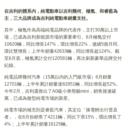
在吉利的體系内，純電動車以吉利幾何、極氪、和睿藍為
主，三大品牌成為吉利純電動車銷量支柱。
其中，極氪作為高端純電品牌的代表作，主打30萬以上市
場，已成為吉利新能源市場的重要牽引。6月極氪交付
10620輛，同比增長147%，環比增長22%，連續5個月同、
環比雙增長；上半年銷量42633輛，同比增長超124%。截
至6月底，極氪累計交付120581輛，再次刷新豪華品牌交付
紀錄。
純電品牌幾何汽車（15萬以内的入門級市場）6月銷量
12701輛，上半年累計銷量達82851輛，同比增長超52%。
今年2月，吉利還推出了A0級小車熊貓mini，銷售接連破
萬，已成為微型純電市場的新星。
純電市場的補充則是睿藍汽車，其定位「換電輕出行普及
者」，在6月份銷售了4211輛，同比下滑15%，環比增長了
4%； 上半年累計銷量16125輛。