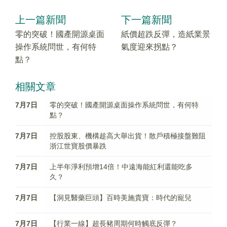
上一篇新聞
下一篇新聞
零的突破！國產開源桌面
紙價超跌反彈，造紙業景
操作系統問世，有何特
氣度迎來拐點？
點？
相關文章
7月7日
零的突破！國產開源桌面操作系統問世，有何特
點？
7月7日
控股股東、機構趁高大舉出貨！散戶積極接盤難阻
浙江世寶股價暴跌
7月7日
上半年淨利預增14倍！中遠海能紅利還能吃多
久？
7月7日
【洞見醫藥巨頭】百時美施貴寶：時代的寵兒
7月7日
【行業一線】超長豬周期何時觸底反彈？