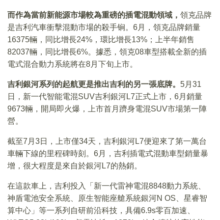
而作為當前新能源市場較為重磅的插電混動領域，
領克品牌
是吉利汽車衝擊混動市場的殺手锏。6月，領克品牌銷量
16375輛，同比增長24%，環比增長13%；上半年銷售
82037輛，同比增長6%。據悉，領克08車型搭載全新的插
電式混合動力系統將在8月下旬上市。
吉利銀河系列的起航更是推出吉利的另一張底牌。
5月31
日，新一代智能電混SUV吉利銀河L7正式上市，6月銷量
9673輛，開局即火爆，上市首月躋身電混SUV市場第一陣
營。
截至7月3日，上市僅34天，吉利銀河L7便迎來了第一萬台
車輛下線的里程碑時刻。6月，吉利插電式混動車型銷量暴
增，很大程度是來自於銀河L7的熱銷。
在這款車上，吉利投入「新一代雷神電混8848動力系統、
神盾電池安全系統、原生智能座艙系統銀河N OS、星睿智
算中心」等一系列自研前沿科技，具備6.9s零百加速、