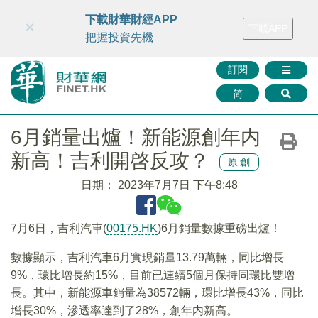
財華智庫網
FINTV
FINMETA
財華證券
媒體矩陣
下載財華財經APP
×
下載APP
智庫沙龍
聯絡我們
把握投資先機
訂閱
简
6月銷量出爐！新能源創年内
新高！吉利開啓反攻？
原創
日期：
2023年7月7日 下午8:48
7月6日，吉利汽車(
00175.HK
)6月銷量數據重磅出爐！
數據顯示，吉利汽車6月實現銷量13.79萬輛，同比增長
9%，環比增長約15%，目前已連續5個月保持同環比雙增
長。其中，新能源車銷量為38572輛，環比增長43%，同比
增長30%，滲透率達到了28%，創年内新高。