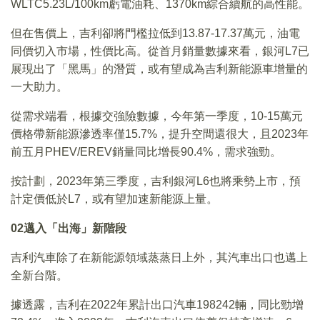
WLTC5.23L/100km虧電油耗、1370km綜合續航的高性能。
但在售價上，吉利卻將門檻拉低到13.87-17.37萬元，油電
同價切入市場，性價比高。從首月銷量數據來看，銀河L7已
展現出了「黑馬」的潛質，或有望成為吉利新能源車增量的
一大助力。
從需求端看，根據交強險數據，今年第一季度，10-15萬元
價格帶新能源滲透率僅15.7%，提升空間還很大，且2023年
前五月PHEV/EREV銷量同比增長90.4%，需求強勁。
按計劃，2023年第三季度，吉利銀河L6也將乘勢上市，預
計定價低於L7，或有望加速新能源上量。
02
邁入「出海」新階段
吉利汽車除了在新能源領域蒸蒸日上外，其汽車出口也邁上
全新台階。
據透露，吉利在2022年累計出口汽車198242輛，同比勁增