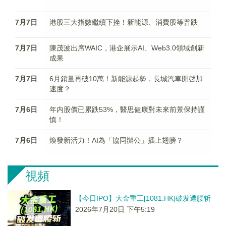
7月7日
港股三大指數繼續下挫！新能源、消費股等普跌
7月7日
陳茂波出席WAIC，港企展示AI、Web3.0領域創新
成果
7月7日
6月銷量再破10萬！新能源起勢，長城汽車開啓加
速度？
7月6日
年内股價已累跌53%，醫思健康對未來前景保持謹
慎！
7月6日
煥發新活力！AI為「協同辦公」插上翅膀？
視頻
【今日IPO】大金重工[1081.HK]破发遭腰斩
2026年7月20日 下午5:19