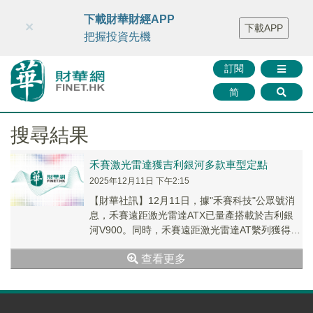
財華智庫網
FINTV
FINMETA
財華證券
媒體矩陣
下載財華財經APP
×
下載APP
智庫沙龍
聯絡我們
把握投資先機
訂閱
简
搜尋結果
禾賽激光雷達獲吉利銀河多款車型定點
2025年12月11日 下午2:15
【財華社訊】12月11日，據"禾賽科技"公眾號消
息，禾賽遠距激光雷達ATX已量產搭載於吉利銀
河V900。同時，禾賽遠距激光雷達AT繫列獲得吉
利銀河品牌2025和2026年多款車型...
查看更多