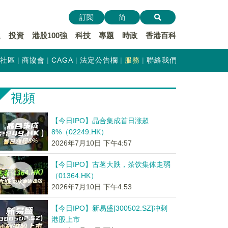
訂閱
简
遞
投資
港股100強
科技
專題
時政
香港百科
社區
商協會
CAGA
法定公告欄
服務
聯絡我們
視頻
【今日IPO】晶合集成首日涨超
8%（02249.HK）
2026年7月10日 下午4:57
【今日IPO】古茗大跌，茶饮集体走弱
（01364.HK）
2026年7月10日 下午4:53
【今日IPO】新易盛[300502.SZ]冲刺
港股上市