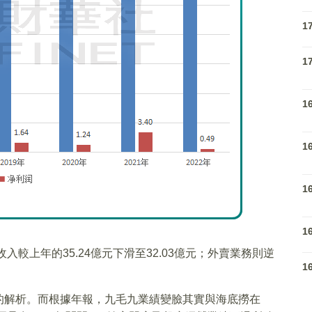
1
1
1
1
1
1
入較上年的35.24億元下滑至32.03億元；外賣業務則逆
1
。
的解析。而根據年報，九毛九業績變臉其實與海底撈在