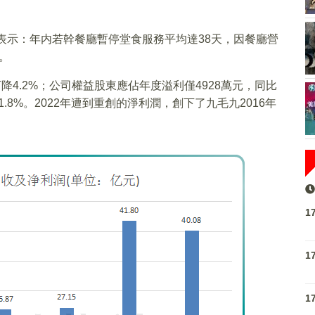
其表示：年内若幹餐廳暫停堂食服務平均達38天，因餐廳營
。
下降4.2%；公司權益股東應佔年度溢利僅4928萬元，同比
81.8%。2022年遭到重創的淨利潤，創下了九毛九2016年
1
1
1