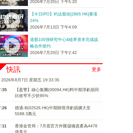
2026年7月20日 下午5:20
【今日IPO】钧达股份[2865.HK]暴涨
24%
2026年7月13日 下午4:09
港股100强研究中心&链界资本完成战
略合作签约
2026年7月20日 下午2:42
快訊
更多
2026年8月7日 星期五 19:33:36
7:35
【盈警】綠心集團(00094.HK)料中期淨虧損同
比收窄不少於85%
7:26
德適-B(02526.HK)中期歸母淨虧損擴大至
5588.3萬元
7:11
香港金管局：7月底官方外匯儲備資產為4478
億美元