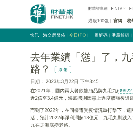
財華智庫網
FINTV
F
港股100強
官網
榜
快訊
港交所發佈
今日IPO
一圖解碼
港股解碼
去年業績「慫」了，九
路？
原創
日期：
2023年3月22日 下午8:45
在2021年，國内兩大餐飲龍頭品牌九毛九(
09922
近2倍至3.4億元，海底撈則因患上過度擴張後遺
而到了2022年，在同樣遭受疫情沉重打擊下，
活，預計2022年淨利潤超13億元；九毛九則跌
九在走海底撈老路。