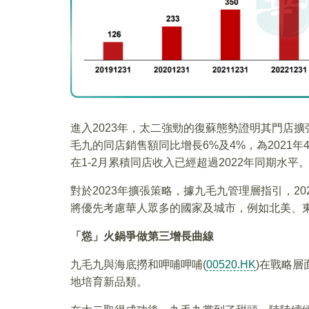
進入2023年，太二強勁的復蘇態勢證明其門店擴
毛九的同店銷售額同比增長6%及4%，為2021
在1-2月累積同店收入已經超過2022年同期水平
對於2023年擴張策略，據九毛九管理層指引，2
將優先考慮華人眾多的國家及城市，例如北美、
「慫」火鍋爭做第三增長曲線
九毛九與海底撈和呷哺呷哺(
00520.HK
)在戰略
地培育新品類。