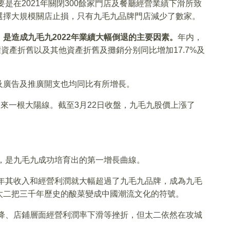
要是在2021年關閉300餘家門店及餐廳經營業績下滑所致
選擇大規模關店止損，只有九毛九品牌門店減少了數家。
是造成九毛九2022年業績大幅倒退的主要因素。
年内，
用權資產折舊以及其他資產折舊及攤銷分别同比增加17.7%及
及廣告及推廣開支也均同比有所增長。
迎來一根大陽線。截至3月22日收盤，九毛九股價上漲了
魚，是九毛九成功培育出的第一增長曲線。
0年其收入和經營利潤就大幅超過了九毛九品牌，成為九毛
太二把三千年歷史的酸菜變成中國潮流文化的符號。
下降、店鋪層面經營利潤率下滑等挫折，但太二依然在攻城