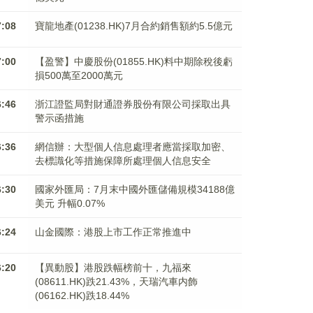
7:08
寶龍地產(01238.HK)7月合約銷售額約5.5億元
7:00
【盈警】中慶股份(01855.HK)料中期除稅後虧
損500萬至2000萬元
6:46
浙江證監局對財通證券股份有限公司採取出具
警示函措施
6:36
網信辦：大型個人信息處理者應當採取加密、
去標識化等措施保障所處理個人信息安全
6:30
國家外匯局：7月末中國外匯儲備規模34188億
美元 升幅0.07%
6:24
山金國際：港股上市工作正常推進中
6:20
【異動股】港股跌幅榜前十，九福來
(08611.HK)跌21.43%，天瑞汽車内飾
(06162.HK)跌18.44%