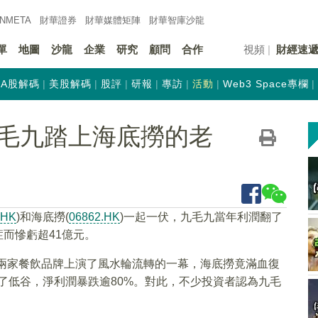
INMETA
財華證券
財華
媒體矩陣
財華
智庫沙龍
單
地圖
沙龍
企業
研究
顧問
合作
視頻
財經速
A股解碼
美股解碼
股評
研報
專訪
活動
Web3 Space專欄
毛九踏上海底撈的老
.HK
)和海底撈(
06862.HK
)一起一伏，九毛九當年利潤翻了
症而慘虧超41億元。
這兩家餐飲品牌上演了風水輪流轉的一幕，海底撈竟滿血復
入了低谷，淨利潤暴跌逾80%。對此，不少投資者認為九毛