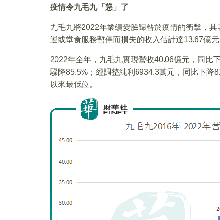
疫情令九毛九「慫」了
九毛九將2022年業績變臉歸咎於疫情的衝擊，
運或堂食服務暫停而損失的收入估計達13.67億元
2022年全年，九毛九實現營收40.06億元，同比
驟降85.5%；經調整純利6934.3萬元，同比下降
以來最低位。