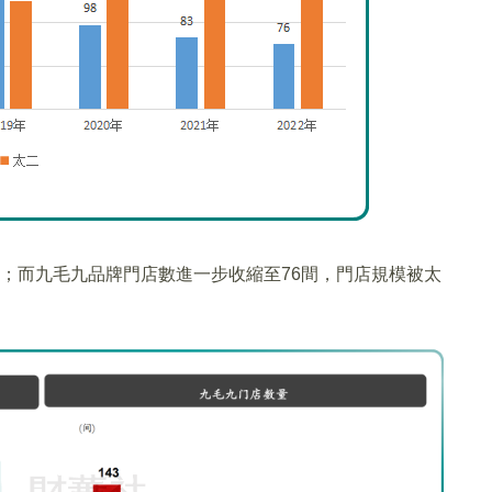
0間；而九毛九品牌門店數進一步收縮至76間，門店規模被太