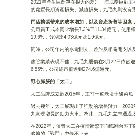
2021年產生巨虧存在很大的差别。海底撈巨虧主
的處置長期資產損失、減值損失；九毛九則沒有
門店擴張帶來的成本增加，以及資產折舊等因素，
公司員工成本同比增長7.3%至11.34億元，使
19.6%，分别達4.03億元及1.9億元。
同時，公司年内的水電開支、差旅及相關開支以
儘管業績表現不佳，九毛九股價在3月22日依然
6.55%，公司總市值達到274.6億港元。
野心膨脹的「太二」
太二品牌成立於2015年，主打一道老壇子酸菜
過去幾年，太二展現出了強勁的增長潛力，202
九實現增長的動力火車。為此，九毛九立志通過
在2022年，儘管太二在疫情衝擊下面臨翻台率
略地的「戰鬥」中停不下來。