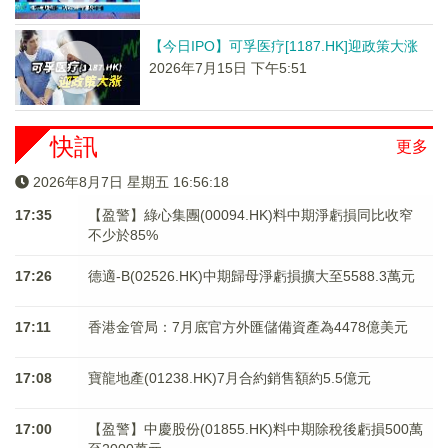
【今日IPO】可孚医疗[1187.HK]迎政策大涨
2026年7月15日 下午5:51
快訊
更多
2026年8月7日 星期五 16:56:19
17:35
【盈警】綠心集團(00094.HK)料中期淨虧損同比收窄
不少於85%
17:26
德適-B(02526.HK)中期歸母淨虧損擴大至5588.3萬元
17:11
香港金管局：7月底官方外匯儲備資產為4478億美元
17:08
寶龍地產(01238.HK)7月合約銷售額約5.5億元
17:00
【盈警】中慶股份(01855.HK)料中期除稅後虧損500萬