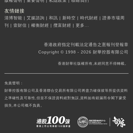
版權聲明
|
重要聲明
|
私隱政策
|
聯絡我們
友情鏈接
清博智能
|
艾媒諮詢
|
和訊
|
新時空
|
時代財經
|
證券市場周
刊
|
壹財信
|
權衡財經
|
攬富財經
|
更多...
香港政府指定刊載法定通告之憲報刊登報章
Copyright © 1998 - 2026 財華控股有限公司
香港財華社版權所有,未經同意不得轉載。
免責聲明：
財華控股有限公司及香港聯合交易所有限公司將盡力確保彼等所提供資料
之準確性及可靠性,但並不保證資料絕對無誤,資料如有錯漏而令閣下蒙受
損失,本公司概不負責。