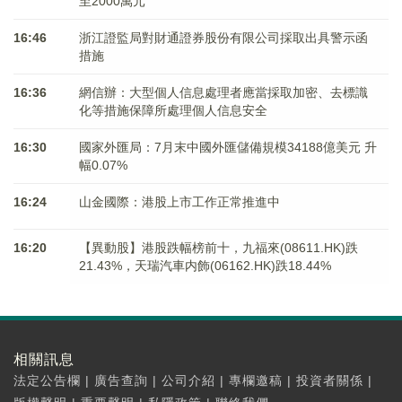
至2000萬元
16:46
浙江證監局對財通證券股份有限公司採取出具警示函
措施
16:36
網信辦：大型個人信息處理者應當採取加密、去標識
化等措施保障所處理個人信息安全
16:30
國家外匯局：7月末中國外匯儲備規模34188億美元 升
幅0.07%
16:24
山金國際：港股上市工作正常推進中
16:20
【異動股】港股跌幅榜前十，九福來(08611.HK)跌
21.43%，天瑞汽車内飾(06162.HK)跌18.44%
相關訊息
法定公告欄
|
廣告查詢
|
公司介紹
|
專欄邀稿
|
投資者關係
|