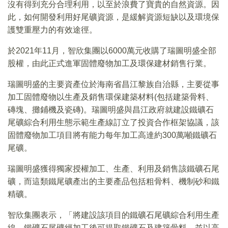
沒有得到充分合理利用，以至於浪費了寶貴的自然資源。因
此，如何開發利用好尾礦資源，是緩解資源短缺以及環境保
護雙重壓力的有效途徑。
於2021年11月，智欣集團以6000萬元收購了瑞圖明盛全部
股權，由此正式進軍固體廢物加工及環保建材銷售行業。
瑞圖明盛的主要資產位於海南省昌江黎族自治縣，主要從事
加工固體廢物以生產及銷售環保建築材料(包括建築骨料、
磚塊、攤鋪機及瓷磚)。瑞圖明盛與昌江政府就建設鐵礦石
尾礦綜合利用生態示範生產線訂立了投資合作框架協議，該
固體廢物加工項目將有能力每年加工高達約300萬噸鐵礦石
尾礦。
瑞圖明盛獲得獨家授權加工、生產、利用及銷售該鐵礦石尾
礦，而這類鐵尾礦產出的主要產品包括粗骨料、機制砂和鐵
精礦。
智欣集團表示，「將建設該項目的鐵礦石尾礦綜合利用生產
線。鐵礦石尾礦經加工後可提取鐵礦石及建築骨料，並以高