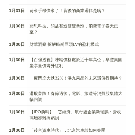
1月31日
蔚來手機快來了！背後的商業邏輯是啥？
1月30日
藍思科技、領益智造雙雙暴漲，消費電子春天已
至？
1月30日
財華洞察|拆解時尚巨頭LV的盈利模式
1月30日
【百強透視】味精價格處於近十年高位，阜豐集團
坐享量價齊升紅利
1月30日
一度閃崩大跌32%！洪九果品的未來還值得期待？
1月30日
港股普跌！春節過後，電影、旅遊等消費股集體大
幅回調
1月30日
【IPO前哨】「它經濟」航母級企業新瑞鵬：營收
高增卻難掩虧損
1月30日
「後合資車時代」，北京汽車該如何突圍