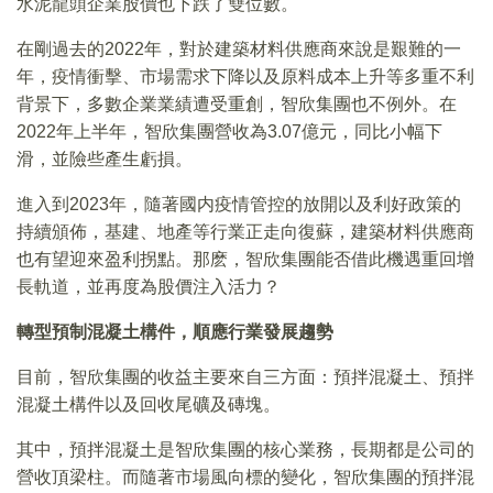
水泥龍頭企業股價也下跌了雙位數。
在剛過去的2022年，對於建築材料供應商來說是艱難的一
年，疫情衝擊、市場需求下降以及原料成本上升等多重不利
背景下，多數企業業績遭受重創，智欣集團也不例外。在
2022年上半年，智欣集團營收為3.07億元，同比小幅下
滑，並險些產生虧損。
進入到2023年，隨著國内疫情管控的放開以及利好政策的
持續頒佈，基建、地產等行業正走向復蘇，建築材料供應商
也有望迎來盈利拐點。那麽，智欣集團能否借此機遇重回增
長軌道，並再度為股價注入活力？
轉型預制混凝土構件，順應行業發展趨勢
目前，智欣集團的收益主要來自三方面：預拌混凝土、預拌
混凝土構件以及回收尾礦及磚塊。
其中，預拌混凝土是智欣集團的核心業務，長期都是公司的
營收頂梁柱。而隨著市場風向標的變化，智欣集團的預拌混