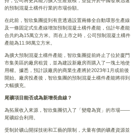
持，公司將更具能力擴大生產規模，並提升於中國發展迅速
的預制混凝土構件行業的市場份額。
在此前，智欣集團提到有意透過設置兩條全自動環形生產線
及一條固定式生產線增加預制混凝土構件產能，估計年產能
合共約為15萬立方米。而在上市之時，公司預制混凝土構件
產能為11.98萬立方米。
為擴大預制混凝土構件產能，智欣集團提前終止了位於廈門
市集美區的廠房租賃，並為建設新廠房而購入了一塊土地使
用權。據悉，預計該廠房的商業生產將於2023年1月或前後
開始。廠房投產後，智欣集團的預制混凝土構件產能將得到
大幅擴充。
尾礦項目能否成為新增長曲線？
為拓展收入來源，智欣集團切入了「變廢為寶」的市場——
尾礦綜合利用。
受制於礦山開採技術和工藝的限制，大量有價的礦產資源並