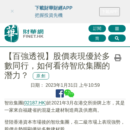
財華智庫網
FINTV
FINMETA
財華證券
媒體矩陣
下載財華財經APP
×
下載APP
智庫沙龍
聯絡我們
把握投資先機
訂閱
简
【百強透視】股價表現優於多
數同行，如何看待智欣集團的
潛力？
原創
日期：
2023年1月31日 上午10:59
智欣集團(
02187.HK
)於2021年3月在港交所掛牌上市，其是
一家來自福建省的混凝土建材制造商及供應商。
登陸香港資本市場後的智欣集團，在二級市場上表現強勢，
股價走勢明顯優於多數建材股。