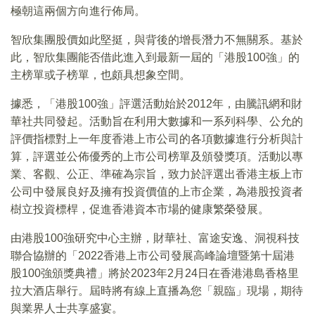
極朝這兩個方向進行佈局。
智欣集團股價如此堅挺，與背後的增長潛力不無關系。基於
此，智欣集團能否借此進入到最新一屆的「港股100強」的
主榜單或子榜單，也頗具想象空間。
據悉，「港股100強」評選活動始於2012年，由騰訊網和財
華社共同發起。活動旨在利用大數據和一系列科學、公允的
評價指標對上一年度香港上市公司的各項數據進行分析與計
算，評選並公佈優秀的上市公司榜單及頒發獎項。活動以專
業、客觀、公正、準確為宗旨，致力於評選出香港主板上市
公司中發展良好及擁有投資價值的上市企業，為港股投資者
樹立投資標桿，促進香港資本市場的健康繁榮發展。
由港股100強研究中心主辦，財華社、富途安逸、洞視科技
聯合協辦的「2022香港上市公司發展高峰論壇暨第十屆港
股100強頒獎典禮」將於2023年2月24日在香港港島香格里
拉大酒店舉行。屆時將有線上直播為您「親臨」現場，期待
與業界人士共享盛宴。