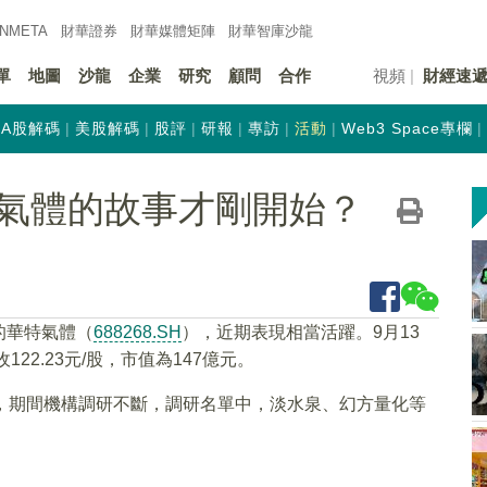
INMETA
財華證券
財華
媒體矩陣
財華
智庫沙龍
單
地圖
沙龍
企業
研究
顧問
合作
視頻
財經速
A股解碼
美股解碼
股評
研報
專訪
活動
Web3 Space專欄
氣體的故事才剛開始？
的華特氣體（
688268.SH
），近期表現相當活躍。9月13
22.23元/股，市值為147億元。
%，期間機構調研不斷，調研名單中，淡水泉、幻方量化等