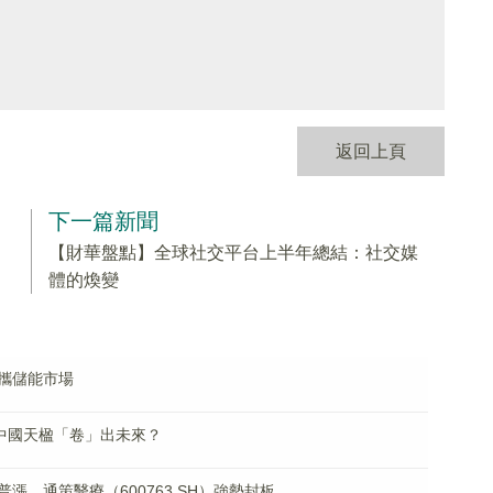
返回上頁
下一篇新聞
【財華盤點】全球社交平台上半年總結：社交媒
體的煥變
攜儲能市場
！中國天楹「卷」出未來？
，通策醫療（600763.SH）強勢封板