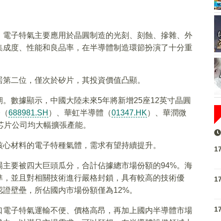
，電子特氣主要應用於晶圓制造的光刻、刻蝕、摻雜、外
集成度、性能和良品率，在半導體制造環節扮演了十分重
居第二位，僅次於矽片，其投資價值凸顯。
。數據顯示，中國大陸未來5年將新增25座12英寸晶圓
際（
688981.SH
）、華虹半導體（
01347.HK
）、華潤微
芯片公司均大幅擴張產能。
核心材料的電子特種氣體，需求有望持續提升。
1
主要被四大巨頭瓜分，合計佔據總市場份額的94%。海
準，並且對相關技術進行嚴格封鎖，具有較高的技術優
1
證壁壘，所佔國内市場份額僅為12%。
1
口電子特氣運輸不便、價格高昂，再加上國内半導體市場