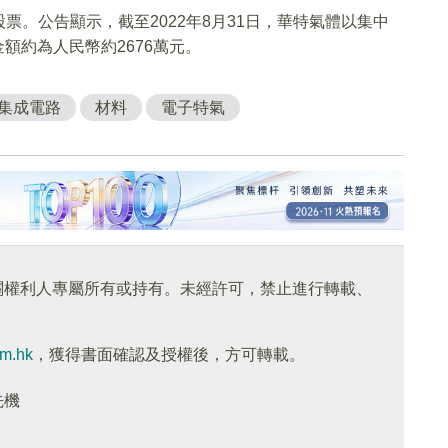
。公告顯示，截至2022年8月31日，華特氣體以集中
額約為人民幣約2676萬元。
集成電路
材料
電子特氣
關權利人專屬所有或持有。未經許可，禁止進行轉載、
om.hk
，獲得書面確認及授權後，方可轉載。
先機