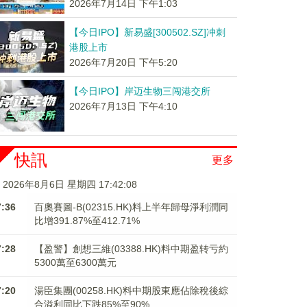
2026年7月14日 下午1:03
【今日IPO】新易盛[300502.SZ]冲刺
港股上市
2026年7月20日 下午5:20
【今日IPO】岸迈生物三闯港交所
2026年7月13日 下午4:10
快訊
更多
2026年8月6日 星期四 17:42:09
7:36
百奧賽圖-B(02315.HK)料上半年歸母淨利潤同
比增391.87%至412.71%
7:28
【盈警】創想三維(03388.HK)料中期盈转亏約
5300萬至6300萬元
7:20
湯臣集團(00258.HK)料中期股東應佔除稅後綜
合溢利同比下跌85%至90%