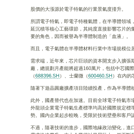
股價的大漲源於電子特氣的行業景氣度擡升。
所謂電子特氣，即電子特種氣體，在半導體領域
延沉積等核心工藝環節，其純度直接影響芯片的
要的角色，因而被譽為半導體制造的「血液」。
而且，電子氣體在半導體材料行業中市場規模位
需求端，近年來，芯片巨頭的資本開支步入擴張期
廠，總規劃月產能將超過160萬片，包括中芯國
（
688396.SH
）、士蘭微（
600460.SH
）在内的
隨著下遊晶圓廠擴產項目陸續投產，作為半導體
此外，國產替代也在加速。目前全球電子特氣市場
外龍頭企業電子特氣生產標準均高於國際規定標
勢。國内企業起步較晚，受限於技術壁壘和客戶認
不過，隨著技術的進步，國際地緣政治變化，進