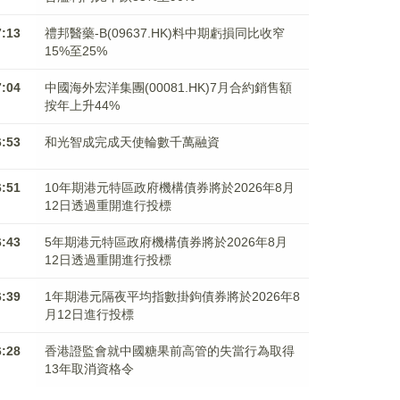
7:13
禮邦醫藥-B(09637.HK)料中期虧損同比收窄
15%至25%
7:04
中國海外宏洋集團(00081.HK)7月合約銷售額
按年上升44%
6:53
和光智成完成天使輪數千萬融資
6:51
10年期港元特區政府機構債券將於2026年8月
12日透過重開進行投標
6:43
5年期港元特區政府機構債券將於2026年8月
12日透過重開進行投標
6:39
1年期港元隔夜平均指數掛鉤債券將於2026年8
月12日進行投標
6:28
香港證監會就中國糖果前高管的失當行為取得
13年取消資格令