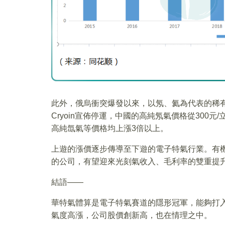
此外，俄烏衝突爆發以來，以氖、氦為代表的稀有氣
Cryoin宣佈停運，中國的高純氖氣價格從300元
高純氙氣等價格均上漲3倍以上。
上遊的漲價逐步傳導至下遊的電子特氣行業。有
的公司，有望迎來光刻氣收入、毛利率的雙重提升
結語——
華特氣體算是電子特氣賽道的隱形冠軍，能夠打
氣度高漲，公司股價創新高，也在情理之中。