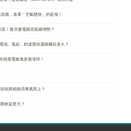
億並購，進軍「空氣懸掛」的藍海！
新高！復旦微電能否延續增勢？
on電池」風起，鈞達股份還能瘋狂多久？
光熱發電板塊多股漲停！
龍頭埃斯頓能否乘風而上？
回購效益更大？