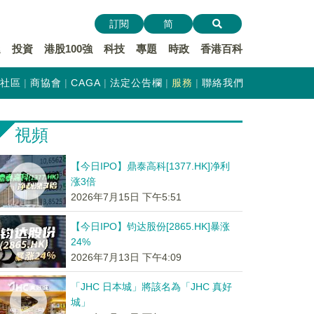
訂閱
简
遞
投資
港股100強
科技
專題
時政
香港百科
社區
商協會
CAGA
法定公告欄
服務
聯絡我們
視頻
【今日IPO】鼎泰高科[1377.HK]净利
涨3倍
2026年7月15日 下午5:51
【今日IPO】钧达股份[2865.HK]暴涨
24%
2026年7月13日 下午4:09
「JHC 日本城」將該名為「JHC 真好
城」