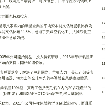
發力，以滿足市場需求。可以預想，在半導體設備領域上
步上演。
1
支方面也持續投入。
1
氣體等八家國内的氣體企業的平均資本開支佔總營收比例為
資本開支佔比達24.3%，超過了美國空氣化工、法國液化空
1
能擴張意願強烈。
1
05年公司開始轉型，投入特氣研發，2013年華特氣體正
巨頭的支持，開始加速發展。
1
%的客戶覆蓋率，解決了中芯國際、華虹宏力、長江存儲等客
1
德州儀器、海力士等全球領先的半導體企業供應鏈體系。
業氣體10餘種，實現了包括光刻氣在内的20多種產品的
1
（阿斯麥）和GIGAPHOTON兩家光刻機大廠認證。
動力。2021年公司特種氣體的營收佔比近60%，而且受