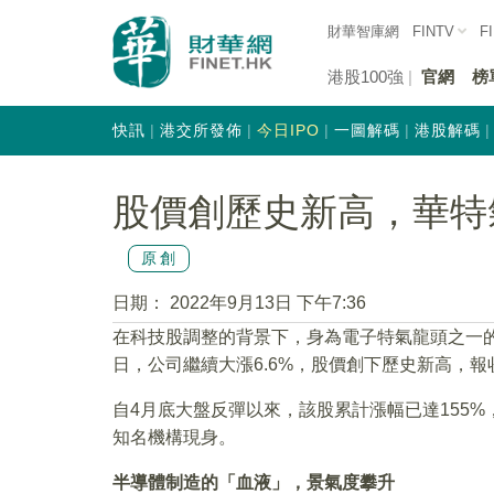
財華智庫網
FINTV
F
港股100強
官網
榜
快訊
港交所發佈
今日IPO
一圖解碼
港股解碼
股價創歷史新高，華特
原創
日期：
2022年9月13日 下午7:36
在科技股調整的背景下，身為電子特氣龍頭之一
日，公司繼續大漲6.6%，股價創下歷史新高，報收1
自4月底大盤反彈以來，該股累計漲幅已達155
知名機構現身。
半導體制造的「血液」，景氣度攀升