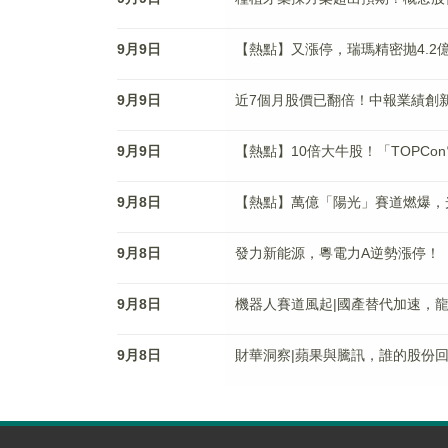
9月9日
【熱點】又漲停，瑞瑪精密抛4.2
9月9日
近7個月股價已翻倍！中報業績創
9月9日
【熱點】10倍大牛股！「TOPC
9月8日
【熱點】萬億「陽光」賽道燃爆，
9月8日
發力新能源，粵電力A逆勢漲停！
9月8日
機器人賽道風起|國產替代加速，
9月8日
財華洞察|蘋果與騰訊，誰的股份