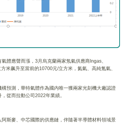
體應聲而漲，3月烏克蘭兩家氖氣供應商Ingas、
/立方米飙升至當前的10700元/立方米，氦氣、高純氪氣、
機構預測，華特氣體作為國内唯一獲兩家光刻機大廠認證
，從而拉動公司2022年業績。
入阿斯麥、中芯國際的供應鏈，伴隨著半導體材料領域景