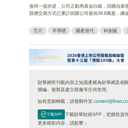
值得一提的是，公司正動用真金白銀，回購自家股票
競價交易方式已累計回購公司股份39.8萬股，總金
芯片
半導體
國產替代
科創板
財華網所刊載內容之知識產權為財華網及相
摘編、複製及建立鏡像等任何使用。
如有意願轉載，請發郵件至
content@finet.c
下載APP
下載財華財經APP，把握投資
更多精彩内容，請點擊：