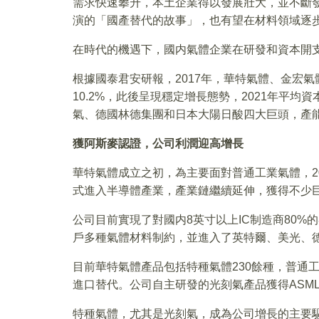
需求快速攀升，本土企業得以發展壯大，並不斷
演的「國產替代的故事」，也有望在材料領域逐
在時代的機遇下，國内氣體企業在研發和資本開
根據國泰君安研報，2017年，華特氣體、金宏
10.2%，此後呈現穩定增長態勢，2021年平均
氣、德國林德集團和日本大陽日酸四大巨頭，產
獲阿斯麥認證，公司利潤迎高增長
華特氣體成立之初，為主要面對普通工業氣體，20
式進入半導體產業，產業鏈繼續延伸，獲得不少
公司目前實現了對國内8英寸以上IC制造商80
戶多種氣體材料制約，並進入了英特爾、美光、
目前華特氣體產品包括特種氣體230餘種，普通工
進口替代。公司自主研發的光刻氣產品獲得ASML
特種氣體，尤其是光刻氣，成為公司增長的主要驅