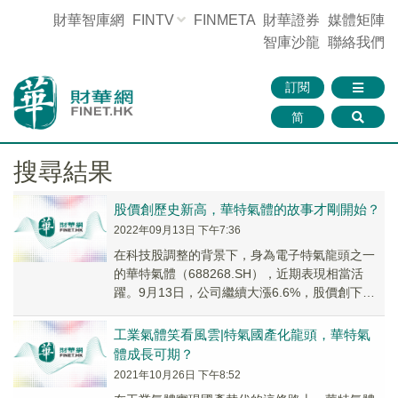
財華智庫網
FINTV
FINMETA
財華證券
媒體矩陣
智庫沙龍
聯絡我們
訂閱
简
搜尋結果
股價創歷史新高，華特氣體的故事才剛開始？
2022年09月13日 下午7:36
在科技股調整的背景下，身為電子特氣龍頭之一
的華特氣體（688268.SH），近期表現相當活
躍。9月13日，公司繼續大漲6.6%，股價創下歷
史新高，報收122.23元/股，市值為1...
工業氣體笑看風雲|特氣國產化龍頭，華特氣
體成長可期？
2021年10月26日 下午8:52