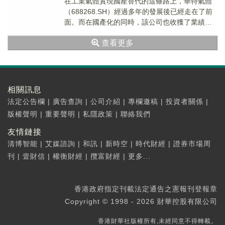
在工業氣體實現國產替代的這條路上，華特氣體
（688268.SH）經過多年的發展後已經走在了前
面。而在國產化的同時，該公司也收獲了業績的
持續增長。
查看更多
相關訊息
法定公告欄
|
廣告查詢
|
公司介紹
|
專欄邀稿
|
投資者關係
|
版權聲明
|
重要聲明
|
私隱政策
|
聯絡我們
友情鏈接
清博智能
|
艾媒諮詢
|
和訊
|
新時空
|
時代財經
|
證券市場周
刊
|
壹財信
|
權衡財經
|
攬富財經
|
更多...
香港政府指定刊載法定通告之憲報刊登報章
Copyright © 1998 - 2026 財華控股有限公司
香港財華社版權所有,未經同意不得轉載。