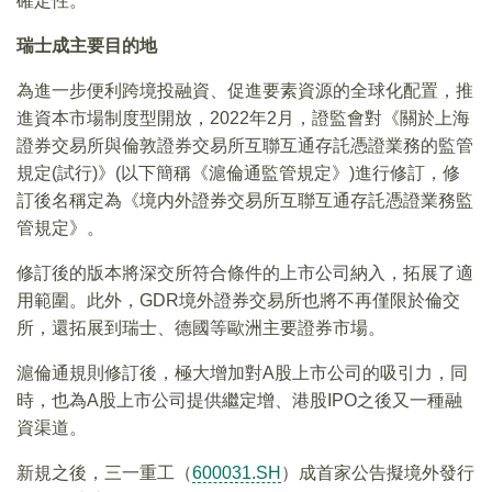
確定性。
瑞士成主要目的地
為進一步便利跨境投融資、促進要素資源的全球化配置，推
進資本市場制度型開放，2022年2月，證監會對《關於上海
證券交易所與倫敦證券交易所互聯互通存託憑證業務的監管
規定(試行)》(以下簡稱《滬倫通監管規定》)進行修訂，修
訂後名稱定為《境内外證券交易所互聯互通存託憑證業務監
管規定》。
修訂後的版本將深交所符合條件的上市公司納入，拓展了適
用範圍。此外，GDR境外證券交易所也將不再僅限於倫交
所，還拓展到瑞士、德國等歐洲主要證券市場。
滬倫通規則修訂後，極大增加對A股上市公司的吸引力，同
時，也為A股上市公司提供繼定增、港股IPO之後又一種融
資渠道。
新規之後，三一重工（
600031.SH
）成首家公告擬境外發行