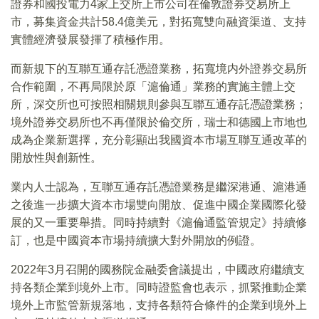
證券和國投電力4家上交所上市公司在倫敦證券交易所上
市，募集資金共計58.4億美元，對拓寬雙向融資渠道、支持
實體經濟發展發揮了積極作用。
而新規下的互聯互通存託憑證業務，拓寬境内外證券交易所
合作範圍，不再局限於原「滬倫通」業務的實施主體上交
所，深交所也可按照相關規則參與互聯互通存託憑證業務；
境外證券交易所也不再僅限於倫交所，瑞士和德國上市地也
成為企業新選擇，充分彰顯出我國資本市場互聯互通改革的
開放性與創新性。
業内人士認為，互聯互通存託憑證業務是繼深港通、滬港通
之後進一步擴大資本市場雙向開放、促進中國企業國際化發
展的又一重要舉措。同時持續對《滬倫通監管規定》持續修
訂，也是中國資本市場持續擴大對外開放的例證。
2022年3月召開的國務院金融委會議提出，中國政府繼續支
持各類企業到境外上市。同時證監會也表示，抓緊推動企業
境外上市監管新規落地，支持各類符合條件的企業到境外上