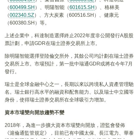
（
600499.SH
）、明陽智能（
601615.SH
）、格林美
（
002340.SZ
）、方大炭素（600516.SH）、健康元
（600380.SH）等。
上述企業中，科達制造選擇終止2022年度非公開發行A股股
票計劃，申請GDR在瑞士證券交易所上市。
除明陽智能選擇登陸倫交所外，其餘公司均計劃在瑞士證券
交易所上市。市場預計，第一批中瑞通GDR或將在今年7月
發行。
瑞士是全球金融中心之一，長期以來以跨境私人資產管理馳
名。瑞士銀行高水平的融資和配售能力、以及瑞士中立國等
身份，使得瑞士證券交易所在全球吸引力增加。
資本市場雙向開放趨勢不變
2018年，為進一步擴大資本市場雙向開放，證監會發佈
《滬倫通監管規定》，目前已有中國太保、長江電力、華泰