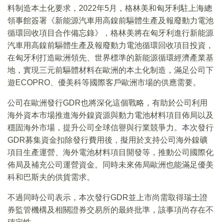
料制造本土化要求，2022年5月，格林美和匈牙利駐上海總
領事館簽署《新能源汽車用高鎳前驅體生產及報廢動力電池
循環回收項目合作備忘錄》，格林美將在匈牙利進行新能源
汽車用高鎳前驅體生產及報廢動力電池循環回收項目投資，
在匈牙利打造歐洲領先、世界標準的新能源循環經濟產業基
地，實現三元前驅體材料在歐洲的本土化制造，滿足公司下
遊ECOPRO、優美科等國際客戶歐洲市場的供應需要。
公司在歐洲發行GDR也將深化這個戰略，有助於公司利用
海外資本市場推進海外鎳資源與動力電池材料項目佈局以及
穩固海外市場，提升公司全球信譽與行業競爭力。本次發行
GDR募集資金扣除發行費用後，擬用於支持公司海外鎳礦
項目生產運營、海外電池材料項目開發等，推動公司國際化
佈局及補充公司運營資金。同時未來佈局歐洲也能滿足優美
科和巴斯夫的供貨需求。
不過同時公司表示，本次發行GDR並上市尚需取得瑞士證
券監管機構及相關證券交易所的最終批準，該事項尚存在不