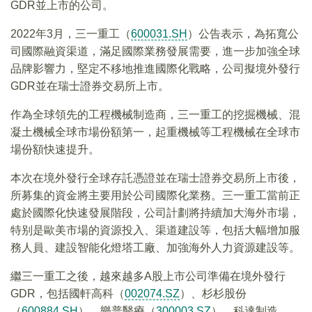
GDR並上市的公司。
2022年3月，三一重工（
600031.SH
）公告表示，為拓寬公
司國際融資渠道，滿足國際業務發展需要，進一步加強全球
品牌影響力，堅定不移地推進國際化戰略，公司擬境外發行
GDR並在瑞士證券交易所上市。
作為全球領先的工程機械制造商，三一重工的挖掘機械、混
凝土機械全球市場份額第一，起重機械等工程機械在全球市
場份額快速提升。
本次在境外發行全球存託憑證並在瑞士證券交易所上市後，
所募集的資金將主要用於公司國際化業務。三一重工當前正
處於國際化快速發展階段，公司計劃將持續加大海外市場，
特别是歐美市場的資源投入、渠道建設等，包括大幅增加服
務人員、建設智能化燈塔工廠、加強海外人力資源建設等。
繼三一重工之後，越來越多A股上市公司準備在境外發行
GDR，包括國軒高科（
002074.SZ
）、杉杉股份
（
600884.SH
）、樂普醫療（
300003.SZ
）、科達制造