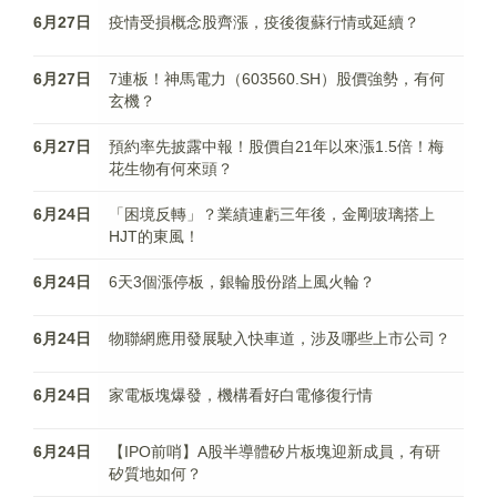
6月27日
疫情受損概念股齊漲，疫後復蘇行情或延續？
6月27日
7連板！神馬電力（603560.SH）股價強勢，有何
玄機？
6月27日
預約率先披露中報！股價自21年以來漲1.5倍！梅
花生物有何來頭？
6月24日
「困境反轉」？業績連虧三年後，金剛玻璃搭上
HJT的東風！
6月24日
6天3個漲停板，銀輪股份踏上風火輪？
6月24日
物聯網應用發展駛入快車道，涉及哪些上市公司？
6月24日
家電板塊爆發，機構看好白電修復行情
6月24日
【IPO前哨】A股半導體矽片板塊迎新成員，有研
矽質地如何？