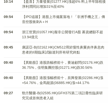
10:14
【盈喜】力量發展(01277.HK)漲超6% 料上半年除稅後
淨利潤同比增加31%至40%
09:54
【IPO追蹤】港股上市備案落地！「非洲手機之王」傳
音控股衝刺A＋H
09:54
浙江世寶(01057.HK)擬非公開發行A股 募資總額不超
13.94億元
09:45
康諾亞-B(02162.HK)CM512用於慢性鼻竇炎伴鼻息肉
患者的II期臨床試驗達到所有研究終點
09:40
【異動股】港股跌幅榜前十，賽迪顧問(02176.HK)跌
36.75%，佳明集團控股(01271.HK)跌30.56%
09:40
【異動股】港股漲幅榜前十，辰興發展(02286.HK)漲
+54.76%，金馬能源(06885.HK)漲+44.17%
09:27
勁方醫藥-B(02595.HK)GFH375第二項註冊性臨床研
究完成首例患者入組