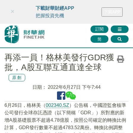
財華智庫網
FINTV
FINMETA
財華證券
媒體矩陣
下載財華財經APP
×
下載APP
智庫沙龍
聯絡我們
把握投資先機
訂閱
简
再添一員！格林美發行GDR獲
批，A股互聯互通直達全球
原創
日期：
2022年6月27日 下午7:44
6月26日，格林美（
002340.SZ
）公告稱，中國證監會核準
公司發行全球存託憑證（以下簡稱「GDR」）所對應的新
增A股基礎股票不超過4.78億股，按照公司確定的轉換比例
計算，GDR發行數量不超過4783.52萬份。轉換比例調整