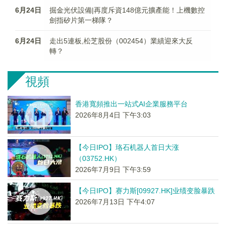
6月24日
掘金光伏設備|再度斥資148億元擴產能！上機數控
劍指矽片第一梯隊？
6月24日
走出5連板,松芝股份（002454）業績迎來大反
轉？
視頻
香港寬頻推出一站式AI企業服務平台
2026年8月4日 下午3:03
【今日IPO】珞石机器人首日大涨
（03752.HK）
2026年7月9日 下午3:59
【今日IPO】赛力斯[09927.HK]业绩变脸暴跌
2026年7月13日 下午4:07