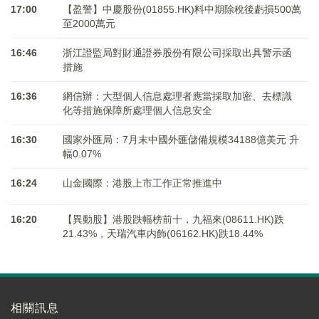
17:00
【盈警】中慶股份(01855.HK)料中期除稅後虧損500萬
至2000萬元
16:46
浙江證監局對財通證券股份有限公司採取出具警示函
措施
16:36
網信辦：大型個人信息處理者應當採取加密、去標識
化等措施保障所處理個人信息安全
16:30
國家外匯局：7月末中國外匯儲備規模34188億美元 升
幅0.07%
16:24
山金國際：港股上市工作正常推進中
16:20
【異動股】港股跌幅榜前十，九福來(08611.HK)跌
21.43%，天瑞汽車内飾(06162.HK)跌18.44%
相關訊息