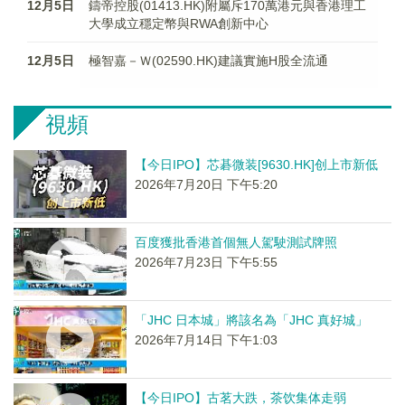
12月5日
鑄帝控股(01413.HK)附屬斥170萬港元與香港理工
大學成立穩定幣與RWA創新中心
12月5日
極智嘉－Ｗ(02590.HK)建議實施H股全流通
視頻
【今日IPO】芯碁微装[9630.HK]创上市新低
2026年7月20日 下午5:20
百度獲批香港首個無人駕駛測試牌照
2026年7月23日 下午5:55
「JHC 日本城」將該名為「JHC 真好城」
2026年7月14日 下午1:03
【今日IPO】古茗大跌，茶饮集体走弱