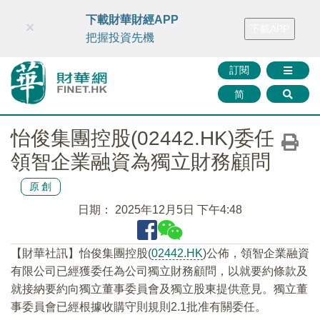
財華智庫網
FINTV
FINMETA
財華證券
媒體矩陣
下載財華財經APP
×
下載APP
智庫沙龍
聯絡我們
把握投資先機
訂閱
简
怡俊集團控股(02442.HK)委任
領智企業融資為獨立財務顧問
原創
日期：
2025年12月5日 下午4:48
【財華社訊】怡俊集團控股(
02442.HK
)公佈，領智企業融資
有限公司已經獲委任為公司獨立財務顧問，以就要約條款及
就接納要約向獨立董事委員會及獨立股東提供意見。獨立董
事委員會已經根據收購守則規則2.1批准有關委任。