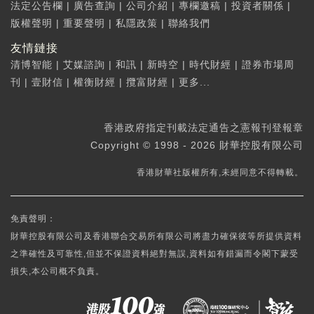
法定公告欄
|
廣告查詢
|
公司介紹
|
專欄邀稿
|
投資者關係
|
版權聲明
|
重要聲明
|
私隱政策
|
聯絡我們
友情鏈接
清博智能
|
艾媒諮詢
|
和訊
|
新時空
|
時代財經
|
證券市場周
刊
|
壹財信
|
權衡財經
|
攬富財經
|
更多...
香港政府指定刊載法定通告之憲報刊登報章
Copyright © 1998 - 2026 財華控股有限公司
香港財華社版權所有,未經同意不得轉載。
免責聲明：
財華控股有限公司及香港聯合交易所有限公司將盡力確保彼等所提供資料
之準確性及可靠性,但並不保證資料絕對無誤,資料如有錯漏而令閣下蒙受
損失,本公司概不負責。