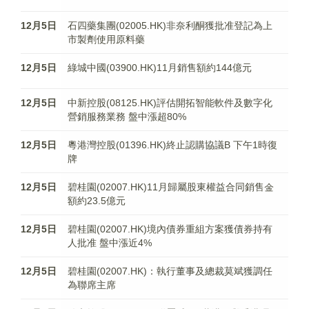
12月5日
石四藥集團(02005.HK)非奈利酮獲批准登記為上
市製劑使用原料藥
12月5日
綠城中國(03900.HK)11月銷售額約144億元
12月5日
中新控股(08125.HK)評估開拓智能軟件及數字化
營銷服務業務 盤中漲超80%
12月5日
粵港灣控股(01396.HK)終止認購協議B 下午1時復
牌
12月5日
碧桂園(02007.HK)11月歸屬股東權益合同銷售金
額約23.5億元
12月5日
碧桂園(02007.HK)境內債券重組方案獲債券持有
人批准 盤中漲近4%
12月5日
碧桂園(02007.HK)：執行董事及總裁莫斌獲調任
為聯席主席