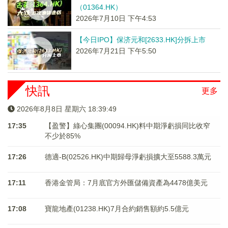
（01364.HK）
2026年7月10日 下午4:53
【今日IPO】保济元和[2633.HK]分拆上市
2026年7月21日 下午5:50
快訊
更多
2026年8月8日 星期六 18:39:49
17:35
【盈警】綠心集團(00094.HK)料中期淨虧損同比收窄
不少於85%
17:26
德適-B(02526.HK)中期歸母淨虧損擴大至5588.3萬元
17:11
香港金管局：7月底官方外匯儲備資產為4478億美元
17:08
寶龍地產(01238.HK)7月合約銷售額約5.5億元