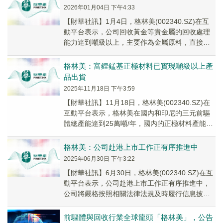
2026年01月04日 下午4:33
【財華社訊】1月4日，格林美(002340.SZ)在互
動平台表示，公司回收黃金等貴金屬的回收處理
能力達到噸級以上，主要作為金屬原料，直接銷
售給相關企業客戶。公司的主要產品是動力電...
格林美：富鋰錳基正極材料已實現噸級以上產
品出貨
2025年11月18日 下午3:59
【財華社訊】11月18日，格林美(002340.SZ)在
互動平台表示，格林美在國内和印尼的三元前驅
體總產能達到25萬噸/年，國内的正極材料產能達
到3萬噸/年。公司的富鋰錳基正極材...
格林美：公司赴港上市工作正有序推進中
2025年06月30日 下午3:22
【財華社訊】6月30日，格林美(002340.SZ)在互
動平台表示，公司赴港上市工作正有序推進中，
公司將嚴格按照相關法律法規及時履行信息披露
義務。
前驅體與回收行業全球龍頭「格林美」，公告