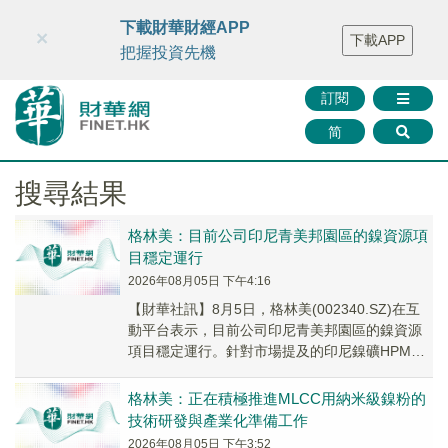
財華智庫網
FINTV
FINMETA
財華證券
媒體矩陣
下載財華財經APP
×
下載APP
智庫沙龍
聯絡我們
把握投資先機
訂閱
简
搜尋結果
格林美：目前公司印尼青美邦園區的鎳資源項
目穩定運行
2026年08月05日 下午4:16
【財華社訊】8月5日，格林美(002340.SZ)在互
動平台表示，目前公司印尼青美邦園區的鎳資源
項目穩定運行。針對市場提及的印尼鎳礦HPM計
價新政、出口加稅等相關政策，印尼方面暫...
格林美：正在積極推進MLCC用納米級鎳粉的
技術研發與產業化準備工作
2026年08月05日 下午3:52