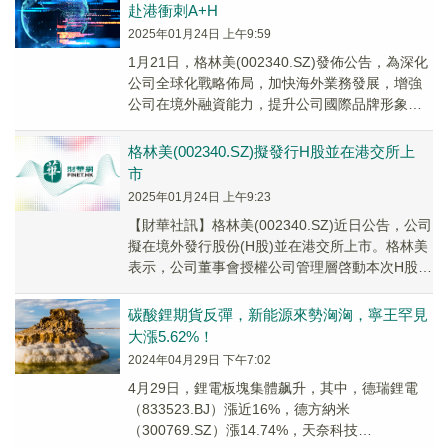
赴港衝刺A+H
2025年01月24日 上午9:59
1月21日，格林美(002340.SZ)發佈公告，為深化
公司全球化戰略佈局，加快海外業務發展，增強
公司在境外融資能力，提升公司國際品牌形象和
全球競爭力，公司擬發行H股並在香港聯交所上
市。
格林美(002340.SZ)擬發行H股並在港交所上
市
2025年01月24日 上午9:23
【財華社訊】格林美(002340.SZ)近日公告，公司
擬在境外發行股份(H股)並在港交所上市。格林美
表示，公司董事會授權公司管理層啓動本次H股上
市的前期籌備工作。公司計劃與相關中...
碳酸鋰期貨反彈，新能源來勢洶洶，寧王罕見
大漲5.62%！
2024年04月29日 下午7:02
4月29日，鋰電板塊集體飙升，其中，德瑞鋰電
（833523.BJ）漲近16%，德方納米
（300769.SZ）漲14.74%，天奈科技