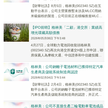
【財華社訊】8月5日，格林美(002340.SZ)在互
動平台表示，公司主營業務暫未涉及MLCC用納
米級鎳粉的製造，公司目前正在積極推進MLCC
用納米級鎳粉的技術研發與產業化準備工作。
【IPO前哨】格林美「二顧」港交所：業績高
增光環藏高額債務
2026年05月08日 下午3:48
4月27日，全球動力電池回收龍頭格林美
(002340.SZ)再次向港交所遞交H股上市申請，聯
席保薦人為摩根大通、中信證券和中信建投國
際。
格林美：公司鈉離子電池材料已獲得特定汽車
生產商及儲能系統制造商認證
2026年02月04日 下午3:44
【財華社訊】2月4日，格林美(002340.SZ)在互
動平台表示，公司的鈉離子電池材料已獲得特定
汽車生產商及儲能系統制造商的認證，并正式實
現量產，在先進電池技術領域的具備領先實力。
格林美：公司不直接生產二輪電動車電池成品