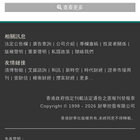
（688116.SH）漲12.21%，格林美（...
查看更多
相關訊息
法定公告欄
|
廣告查詢
|
公司介紹
|
專欄邀稿
|
投資者關係
|
版權聲明
|
重要聲明
|
私隱政策
|
聯絡我們
友情鏈接
清博智能
|
艾媒諮詢
|
和訊
|
新時空
|
時代財經
|
證券市場周
刊
|
壹財信
|
權衡財經
|
攬富財經
|
更多...
香港政府指定刊載法定通告之憲報刊登報章
Copyright © 1998 - 2026 財華控股有限公司
香港財華社版權所有,未經同意不得轉載。
免責聲明：