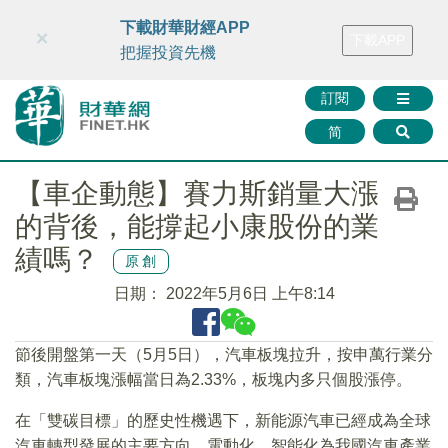
財華智庫網
FINTV
FINMETA
財華證券
媒體矩陣
下載財華財經APP
×
下載APP
智庫沙龍
聯絡我們
把握投資先機
訂閱
简
【車企動態】賽力斯銷量大漲
的背後，能撐起小康股份的業
績嗎？
原創
日期：
2022年5月6日 上午8:14
節後開盤第一天（5月5日），汽車板塊拉升，按申萬行業分
類，汽車板塊漲幅當日為2.33%，板塊内多只個股漲停。
在「雙碳目標」的歷史性機遇下，新能源汽車已經成為全球
汽車轉型發展的主要方向，電動化、智能化為我國汽車產業