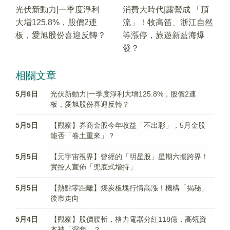
光伏新動力|一季度淨利
消費大時代|露營成 「頂
大增125.8%，股價2連
流」！牧高笛、浙江自然
板，愛旭股份喜迎反轉？
等漲停，旅遊新藍海爆
發？
相關文章
5月6日
光伏新動力|一季度淨利大增125.8%，股價2連
板，愛旭股份喜迎反轉？
5月5日
【觀察】券商金股今年收益「不出彩」，5月金股
能否「卷土重來」？
5月5日
【元宇宙視界】曾經的「明星股」星期六擬跨界！
實控人宣佈「兜底式增持」
5月5日
【熱點零距離】煤炭板塊行情高漲！機構「揭秘」
後市走向
5月4日
【觀察】股價腰斬，格力電器分紅118億，高瓴資
本被「深套」？