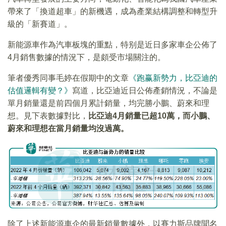
帶來了「換道超車」的新機遇，成為產業結構調整和轉型升
級的「新賽道」。
新能源車作為汽車板塊的重點，特别是近日多家車企公佈了
4月銷售數據的情況下，是頗受市場關注的。
筆者優秀同事毛婷在假期中的文章
《跑赢新勢力，比亞迪的
估值邏輯有變？》
寫道，比亞迪近日公佈產銷情況，不論是
單月銷量還是前四個月累計銷量，均完勝小鵬、蔚來和理
想。見下表數據對比，
比亞迪4月銷量已超10萬，而小鵬、
蔚來和理想在當月銷量均沒過萬。
除了上述新能源車企的最新銷量數據外，以賽力斯品牌聞名