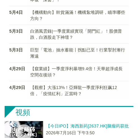
5月4日
【機構動向】幹貨滿滿！機構紮堆調研，瞄準哪些
方向？
5月3日
白酒風雲錄|一季度業績實現「開門紅」！股價普
跌，白酒股走下神壇？
5月3日
巨型「電池」抽水蓄能丨拐點已至！行業掣肘漸行
漸遠
4月29日
【窺業績】一季度淨利暴增9.4倍！天華超淨成長
空間在後頭？
4月29日
【觀察】大漲13%！亞輝龍一季度淨利狂飙12
倍，「疫情紅利」正當時？
視頻
【今日IPO】海西新药[2637.HK]脑瘤药获批
2026年7月16日 下午3:50