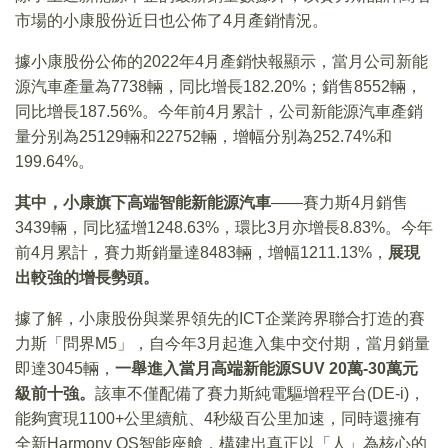
市場的小康股份近日也公佈了4月產銷情況。
據小康股份公佈的2022年4月產銷快報顯示，當月公司新能
源汽車產量為7738輛，同比增長182.20%；銷售8552輛，
同比增長187.56%。今年前4月累計，公司新能源汽車產銷
量分别為25129輛和22752輛，增幅分别為252.74%和
199.64%。
其中，小康旗下高端智能新能源汽車
——賽力斯4月銷售
3439輛，同比猛增1248.63%，環比3月亦增長8.83%。今年
前4月累計，賽力斯銷量達8483輛，增幅1211.13%，
展現
出較強的增長勢頭。
據了解，小康股份與業界領先的ICT企業跨界聯合打造的賽
力斯「問界M5」，自今年3月起進入集中交付期，當月銷量
即達3045輛，
一舉進入當月高端新能源SUV 20萬-30萬元
級前十強。
該車不僅配備了賽力斯純電驅增程平台(DE-i)，
能夠實現1100+公里續航、4秒級百公里加速，同時還擁有
全新Harmony OS智能座艙，構建出真正以「人」為核心的