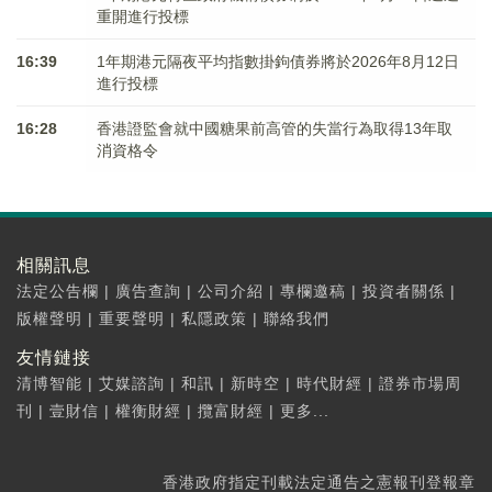
重開進行投標
16:39
1年期港元隔夜平均指數掛鉤債券將於2026年8月12日
進行投標
16:28
香港證監會就中國糖果前高管的失當行為取得13年取
消資格令
相關訊息
法定公告欄
|
廣告查詢
|
公司介紹
|
專欄邀稿
|
投資者關係
|
版權聲明
|
重要聲明
|
私隱政策
|
聯絡我們
友情鏈接
清博智能
|
艾媒諮詢
|
和訊
|
新時空
|
時代財經
|
證券市場周
刊
|
壹財信
|
權衡財經
|
攬富財經
|
更多...
香港政府指定刊載法定通告之憲報刊登報章