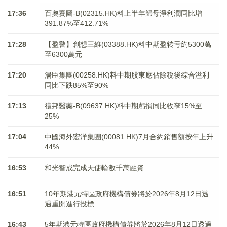
17:36
百奧賽圖-B(02315.HK)料上半年歸母淨利潤同比增
391.87%至412.71%
17:28
【盈警】創想三維(03388.HK)料中期盈转亏約5300萬
至6300萬元
17:20
湯臣集團(00258.HK)料中期股東應佔除稅後綜合溢利
同比下跌85%至90%
17:13
禮邦醫藥-B(09637.HK)料中期虧損同比收窄15%至
25%
17:04
中國海外宏洋集團(00081.HK)7月合約銷售額按年上升
44%
16:53
和光智成完成天使輪數千萬融資
16:51
10年期港元特區政府機構債券將於2026年8月12日透
過重開進行投標
16:43
5年期港元特區政府機構債券將於2026年8月12日透過