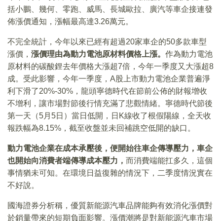
括小鵬、幾何、零跑、威馬、長城歐拉、廣汽等車企接連發
佈漲價通知，漲幅最高達3.26萬元。
不完全統計，今年以來已經有超過20家車企的50多款車型
漲價，
漲價理由為動力電池原材料價格上漲。
作為動力電池
原材料的碳酸鋰去年價格大漲超7倍，今年一季度又大漲超8
成。受此影響，今年一季度，A股上市動力電池企業普遍淨
利下滑了20%-30%，龍頭寧德時代在節前公佈的財報增收
不增利，讓市場對節後行情充滿了悲觀情緒。寧德時代節後
第一天（5月5日）當日低開，日K線收了根假陽線，全天收
報跌幅為8.15%，截至收盤並未回補跳空低開的缺口。
動力電池企業在成本承壓後，便開始往車企傳導壓力，車企
也開始向消費者端傳導成本壓力，
而消費端能扛多久，這個
事情猶未可知。在環境日益復雜的情況下，二季度情況實在
不好說。
國海證券分析稱，優質新能源汽車品牌能夠有效消化漲價對
於銷量帶來的短期負面影響。漲價潮將是對新能源汽車市場