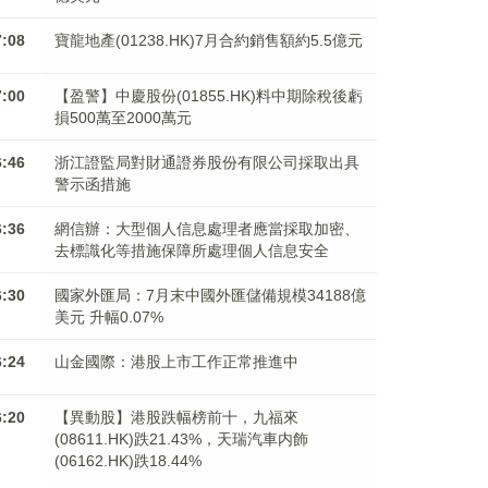
7:08
寶龍地產(01238.HK)7月合約銷售額約5.5億元
7:00
【盈警】中慶股份(01855.HK)料中期除稅後虧
損500萬至2000萬元
6:46
浙江證監局對財通證券股份有限公司採取出具
警示函措施
6:36
網信辦：大型個人信息處理者應當採取加密、
去標識化等措施保障所處理個人信息安全
6:30
國家外匯局：7月末中國外匯儲備規模34188億
美元 升幅0.07%
6:24
山金國際：港股上市工作正常推進中
6:20
【異動股】港股跌幅榜前十，九福來
(08611.HK)跌21.43%，天瑞汽車内飾
(06162.HK)跌18.44%