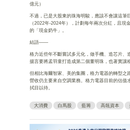
億元）
不過，已是大股東的珠海明駿，應該不會讓這筆巨
（2022年-2024年），計劃每年兩次分紅，且
的「現金奶牛」。
結語——
格力近些年不斷嘗試多元化，做手機、造芯片、
揚言要將孟羽童打造成第二個董明珠，也著實讓
但相比海爾智家、美的集團，格力電器的轉型之
營收仍主要來自空調業務。格力電器目前的估值
拭目以待。
大消費
白馬股
藍籌
高瓴資本