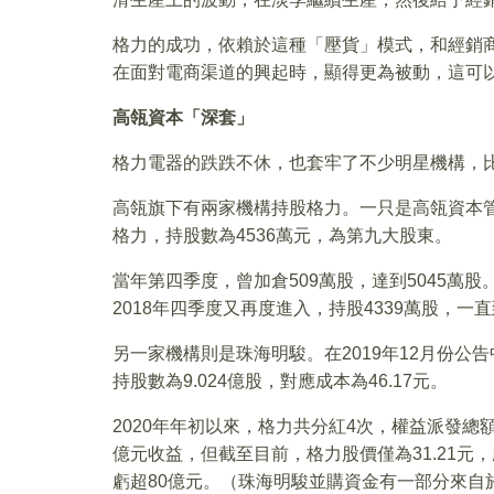
格力的成功，依賴於這種「壓貨」模式，和經銷
在面對電商渠道的興起時，顯得更為被動，這可
高瓴資本「深套」
格力電器的跌跌不休，也套牢了不少明星機構，
高瓴旗下有兩家機構持股格力。一只是高瓴資本管理
格力，持股數為4536萬元，為第九大股東。
當年第四季度，曾加倉509萬股，達到5045萬股
2018年四季度又再度進入，持股4339萬股，一直
另一家機構則是珠海明駿。在2019年12月份公告
持股數為9.024億股，對應成本為46.17元。
2020年年初以來，格力共分紅4次，權益派發總額為
億元收益，但截至目前，格力股價僅為31.21元，
虧超80億元。（珠海明駿並購資金有一部分來自