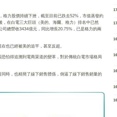
1
來，格力股價持續下挫，截至目前已跌去52%，市值蒸發約
身後，在白電三大巨頭（美的、海爾、格力）排名中已然
1
司總營收3434億元，同比增長20.75%，已是格力的兩
1
現在也已經被美的追平，甚至反超。
1
因恐怕得追溯到電商渠道的變革，對於傳統白電市場格局
1
道同時，也精簡了線下銷售體係，倒逼了線下銷售銷量的
1
1