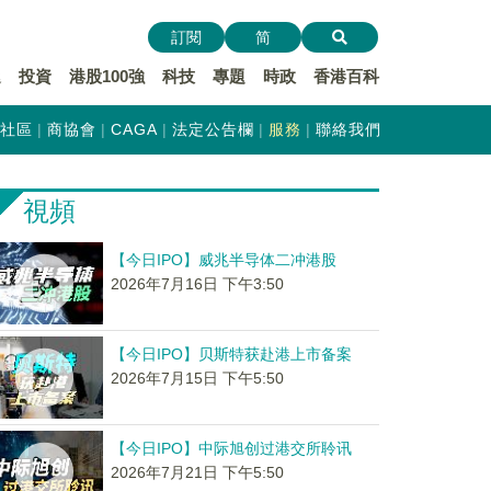
訂閱
简
遞
投資
港股100強
科技
專題
時政
香港百科
社區
商協會
CAGA
法定公告欄
服務
聯絡我們
視頻
【今日IPO】威兆半导体二冲港股
2026年7月16日 下午3:50
【今日IPO】贝斯特获赴港上市备案
2026年7月15日 下午5:50
【今日IPO】中际旭创过港交所聆讯
2026年7月21日 下午5:50