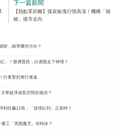
下一篇新聞
哪
【熱點零距離】煤炭板塊行情高漲！機構「揭
秘」後市走向
調研，瞄準哪些方向？
門紅」！股價普跌，白酒股走下神壇？
！行業掣肘漸行漸遠
！天華超淨成長空間在後頭？
淨利狂飙12倍，「疫情紅利」正當時？
一重工「周期魔咒」何時休？