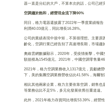
器一直是分紅的大戶，不算本次的話，公司已經完成
空調趨於飽和，經營現金流下降90%
同日，格力電器還披露了2022年一季度業績報告，
利潤40.03億元，同比增長16.28%。
公司的業績表現中規中矩，不算很理想。主要原
齡化，空調行業已經告别了高速增長期，市場趨
奧維雲網數據顯示，2020年，受疫情衝擊，中國空
額規模為1545億元。2021年，中國空調零售量46
2021年，格力空調業務收入1317億元，貢獻總
下，美的集團空調業務營收佔比41.58%，海爾智
相比其他兩家企業，格力主要依靠空調，銷售也
等業務佔比不足5%，多元化發展依舊任重道遠。
此外，2021年格力存貨同比增長53.39%，經營