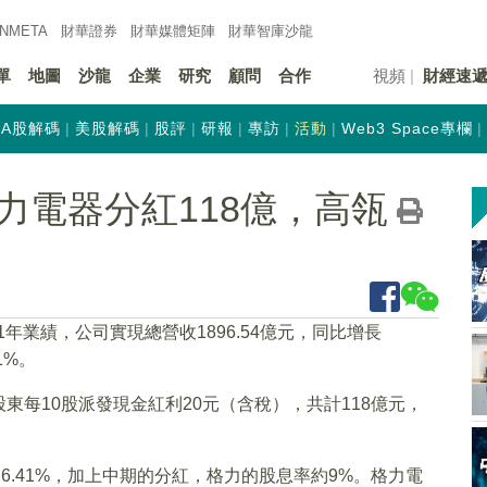
INMETA
財華證券
財華
媒體矩陣
財華
智庫沙龍
單
地圖
沙龍
企業
研究
顧問
合作
視頻
財經速
A股解碼
美股解碼
股評
研報
專訪
活動
Web3 Space專欄
力電器分紅118億，高瓴
1年業績，公司實現總營收1896.54億元，同比增長
1%。
每10股派發現金紅利20元（含稅），共計118億元，
率 6.41%，加上中期的分紅，格力的股息率約9%。格力電