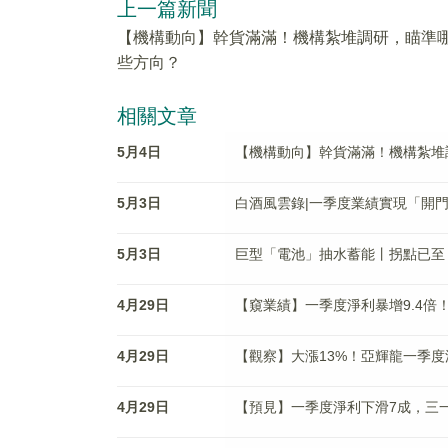
上一篇新聞
【機構動向】幹貨滿滿！機構紮堆調研，瞄準
些方向？
相關文章
5月4日
【機構動向】幹貨滿滿！機構紮堆
5月3日
白酒風雲錄|一季度業績實現「開
5月3日
巨型「電池」抽水蓄能丨拐點已至
4月29日
【窺業績】一季度淨利暴增9.4倍
4月29日
【觀察】大漲13%！亞輝龍一季度
4月29日
【預見】一季度淨利下滑7成，三