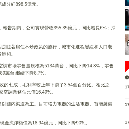
分紅898.5億元。
報告期内，公司實現營收355.35億元，同比增長6%；淨
因是隨著房住不炒政策的施行，城市化進程變緩和人口老
於飽和。
調市場零售量規模為5134萬台，同比下降14.8%，零售
89萬台,繼續下降8.7%。
營收的七成，毛利率較上年下滑了3.54個百分比。相比之
1
家空調業務佔比僅16.49%。
是以國内渠道為主。目前格力電器的生活電器、智能裝備
1
1
性現金流淨額僅為18.94億元，同比下降90%。