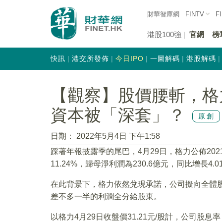
財華智庫網
FINTV
F
港股100強
官網
榜
快訊
港交所發佈
今日IPO
一圖解碼
港股解碼
【觀察】股價腰斬，格
資本被「深套」？
原創
日期：
2022年5月4日 下午1:58
踩著年報披露季的尾巴，4月29日，格力公佈202
11.24%，歸母淨利潤為230.6億元，同比增長4.0
在此背景下，格力依然兌現承諾，公司擬向全體股東
差不多一半的利潤全分給股東。
以格力4月29日收盤價31.21元/股計，公司股息