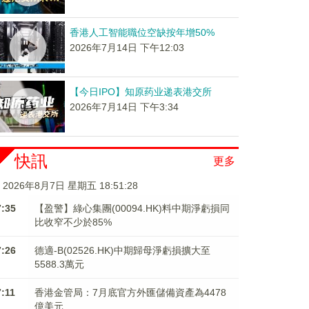
香港人工智能職位空缺按年增50%
2026年7月14日 下午12:03
【今日IPO】知原药业递表港交所
2026年7月14日 下午3:34
快訊
更多
2026年8月7日 星期五 18:51:29
7:35
【盈警】綠心集團(00094.HK)料中期淨虧損同
比收窄不少於85%
7:26
德適-B(02526.HK)中期歸母淨虧損擴大至
5588.3萬元
7:11
香港金管局：7月底官方外匯儲備資產為4478
億美元