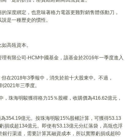
商的深度綁定，也意味著格力電器更難對銷售體係動刀，
以說是一種歷史的慣性。
比如高瓴資本。
有限公司-HCM中國基金，該基金於2016年一季度進入
。但在2018年3季報中，消失於前十大股東中。不過，
到2021年三季度。
中，珠海明駿獲得格力15％股權，收購價為416.62億元，
354.19億元。按珠海明駿15%股權計算，可獲得53.13
虧損或超134億元。即使有53.13億元分紅落袋，高瓴也浮
於銀行渠道，需要計算其融資成本，所以實際虧損或超80