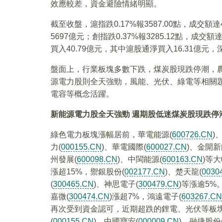
效應較差，資金避險情緒明顯。
截至收盤，滬指跌0.17%報3587.00點，成交額達4
5697億元；創指跌0.37%報3285.12點，
買入40.79億元，其中滬股通淨買入16.31億元，
盤面上，行業板塊多數下跌，煤炭股現跌停潮，
源電力股則全天強勁，風能、光伏、綠電等相關
電容等概念活躍。
新能源電力股全天強勁 週期股低迷煤炭股現跌停
綠色電力板塊漲幅居前，華電能源(
600726.CN
)
力(
000155.CN
)、華電國際(
600027.CN
)、金開新
州發展(
600098.CN
)、中閩能源(
600163.CN
)等
漲超15%，禦銀股份(
002177.CN
)、楚天龍(
0030
(
300465.CN
)、神思電子(
300479.CN
)等漲逾5
嘉微(
300474.CN
)漲超7%，鴻遠電子(
603267.CN
再次受到資金認可，近期超跌的鋰電、光伏等板
(
000155.CN
)、中國寶安(
000009.CN
)、融捷股份