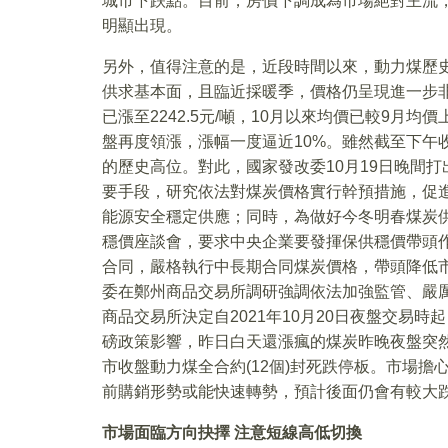
城市下跌點。目前，房價下調成為市場絕對主流
明顯出現。
另外，值得注意的是，近段時間以來，動力煤歷
供求基本面，且臨近採暖季，價格仍呈現進一步非
已漲至2242.5元/噸，10月以來均價已較9月均
盤再度領漲，漲幅一度逼近10%。雖然截至下午收盤
的歷史高位。對此，國家發改委10月19日晚間
要手段，研究依法對煤炭價格實行幹預措施，促
能源安全穩定供應；同時，為做好今冬明春煤炭
穩價座談會，要求中央企業要發揮保供穩價帶頭
合同，嚴格執行中長期合同煤炭價格，帶頭降低
委在鄭州商品交易所調研強調依法加強監管、嚴厲
商品交易所決定自2021年10月20日夜盤交易
磅政策影響，昨日白天還漲瘋的煤炭昨晚夜盤突
市收盤動力煤全合約(12個)封死跌停板。市場
前購銷形勢或能快速轉勢，預計後面仍會有較大
市場面臨方向抉擇 注意短線高低切換