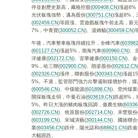
停並創歷史新高，藏格控股(
000408.CN
)漲超6%
光伏板塊強勢，邁為股份(
300751.CN
)漲超8%，
(
002459.CN
)等跟漲。雲遊戲板塊午前走高，新元
7%，中青寶(
300052.CN
)、湯姆貓(
300459.CN
)
午後，汽車整車板塊持續拉升，全峰汽車(
60398
(
601127.CN
)漲超5%，渤海汽車(
600960.CN
)、
洋健康(
002172.CN
)、宜華健康(
000150.CN
)、金
9%，哈三聯(
002900.CN
)、朗姿股份(
002612.CN
(
002326.CN
)漲停，聯創股份(
300343.CN
)漲超1
5%。不過，監管部門強力出擊遏制煤價炒作，煤
(
600546.CN
)、中煤能源(
601898.CN
)、兗州煤業
開採板塊走弱，中曼石油(
603619.CN
)跌超8%，
5%。昨日大漲的豬肉板塊回調，傲農生物(
60336
(
002726.CN
)、牧原股份(
002714.CN
)、禾豐股份
(
603199.CN
)、宋城演藝(
300144.CN
)、國旅聯合
業(
603456.CN
)跌停，陽光諾和(
688621.CN
)跌逾
大幅跟跌。