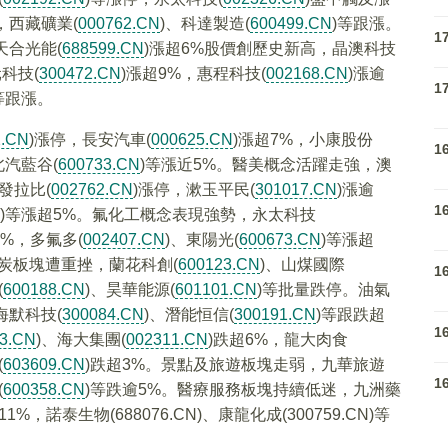
，西藏礦業(
000762.CN
)、科達製造(
600499.CN
)等跟漲。
1
天合光能(
688599.CN
)漲超6%股價創歷史新高，晶澳科技
科技(
300472.CN
)漲超9%，惠程科技(
002168.CN
)漲逾
1
等跟漲。
2.CN
)漲停，長安汽車(
000625.CN
)漲超7%，小康股份
1
北汽藍谷(
600733.CN
)等漲近5%。醫美概念活躍走強，澳
發拉比(
002762.CN
)漲停，漱玉平民(
301017.CN
)漲逾
1
)等漲超5%。氟化工概念表現強勢，永太科技
5%，多氟多(
002407.CN
)、東陽光(
600673.CN
)等漲超
炭板塊遭重挫，蘭花科創(
600123.CN
)、山煤國際
1
(
600188.CN
)、昊華能源(
601101.CN
)等批量跌停。油氣
海默科技(
300084.CN
)、潛能恒信(
300191.CN
)等跟跌超
1
3.CN
)、海大集團(
002311.CN
)跌超6%，龍大肉食
(
603609.CN
)跌超3%。景點及旅遊板塊走弱，九華旅遊
1
(
600358.CN
)等跌逾5%。醫療服務板塊持續低迷，九洲藥
11%，諾泰生物(688076.CN)、康龍化成(300759.CN)等