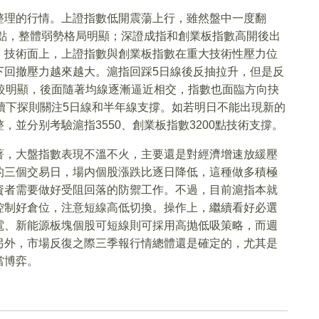
整理的行情。上證指數低開震蕩上行，雖然盤中一度翻
0點，整體弱勢格局明顯；深證成指和創業板指數高開後出
。技術面上，上證指數與創業板指數在重大技術性壓力位
下回撤壓力越來越大。滬指回踩5日線後反抽拉升，但是反
較明顯，後面隨著均線逐漸逼近相交，指數也面臨方向抉
續下探則關注5日線和半年線支撐。如若明日不能出現新的
並分别考驗滬指3550、創業板指數3200點技術支撐。
著，大盤指數表現不溫不火，主要還是對經濟增速放緩壓
的三個交易日，場内個股漲跌比逐日降低，這種做多積極
資者需要做好受阻回落的防禦工作。不過，目前滬指本就
控制好倉位，注意短線高低切換。操作上，繼續看好必選
電、新能源板塊個股可短線則可採用高抛低吸策略，而週
另外，市場反復之際三季報行情總體還是確定的，尤其是
當博弈。