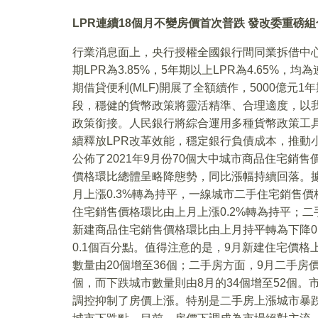
LPR
連續18個月不變房價首次普跌 發改委重磅
行業消息面上，央行授權全國銀行間同業拆借中心公佈
期LPR為3.85%，5年期以上LPR為4.65%，
期借貸便利(MLF)開展了全額續作，5000億元
段，穩健的貨幣政策將靈活精準、合理適度，以
政策銜接。人民銀行將綜合運用多種貨幣政策工
續釋放LPR改革效能，穩定銀行負債成本，推動
公佈了2021年9月份70個大中城市商品住宅銷售
價格環比總體呈略降態勢，同比漲幅持續回落。
月上漲0.3%轉為持平，一線城市二手住宅銷售價格
住宅銷售價格環比由上月上漲0.2%轉為持平；二
新建商品住宅銷售價格環比由上月持平轉為下降0.
0.1個百分點。值得注意的是，9月新建住宅價格
數量由20個增至36個；二手房方面，9月二手房價
個，而下跌城市數量則由8月的34個增至52個
調控抑制了房價上漲。特别是二手房上漲城市暴跌到