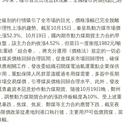
，5年來，樓市首次出現普跌現象，全國樓市房價拐點已經
史級别的行情吸引了全市場的目光，價格漲幅已完全脫離
理性上漲的趨勢。截至10月15日，秦皇島動力煤市場價
價上漲52.3%。10月19日，國内期市動力煤期貨主力合約早
，該主力合約收漲4.52%，但當日一度衝抵1982元/噸
打出重磅「組合拳」，將充分運用《價格法》規定的一切必
進煤炭價格回歸合理區間，促進煤炭市場回歸理性，確保
供應相關工作，發改委組織召開煤電油氣運重點企業保供
作用，重點保障人民群眾溫暖過冬用煤需要，多簽中長期
市場交易煤價，引導煤炭價格回歸合理水平。此外，發改
查處資本惡意炒作動力煤期貨。隨後10月19日晚，鄭州
時起，調整動力煤期貨合約的漲跌停板幅度為10%。受上述重
然暴跌，焦煤、焦炭、鄭煤等主力合約應聲下跌，截至夜
擔心限價政策從產地到港口執行後，主要用戶可低價買煤，當
跌幅。