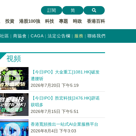
訂閱
简
遞
投資
港股100強
科技
專題
時政
香港百科
社區
商協會
CAGA
法定公告欄
服務
聯絡我們
視頻
【今日IPO】大金重工[1081.HK]破发
遭腰斩
2026年7月20日 下午5:19
【今日IPO】胜宏科技[2476.HK]辟谣
获唱多
2026年7月15日 下午5:51
香港寬頻推出一站式AI企業服務平台
2026年8月4日 下午3:03