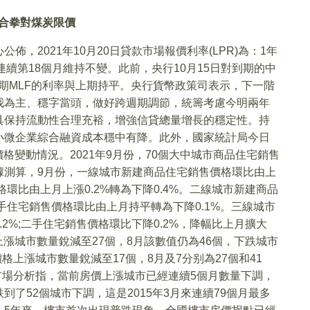
組合拳對煤炭限價
，2021年10月20日貸款市場報價利率(LPR)為：1年
均為連續第18個月維持不變。此前，央行10月15日對到期的中
1年期MLF的利率與上期持平。央行貨幣政策司表示，下一階
我為主、穩字當頭，做好跨週期調節，統籌考慮今明兩年
具保持流動性合理充裕，增強信貸總量增長的穩定性。持
小微企業綜合融資成本穩中有降。此外，國家統計局今日
價格變動情況。2021年9月份，70個大中城市商品住宅銷售
據測算，9月份，一線城市新建商品住宅銷售價格環比由上
環比由上月上漲0.2%轉為下降0.4%。二線城市新建商品
手住宅銷售價格環比由上月持平轉為下降0.1%。三線城市
2%;二手住宅銷售價格環比下降0.2%，降幅比上月擴大
上漲城市數量銳減至27個，8月該數值仍為46個，下跌城市
格上漲城市數量銳減至17個，8月及7分别為27個和41
。市場分析指，當前房價上漲城市已經連續5個月數量下調，
了52個城市下調，這是2015年3月來連續79個月最多