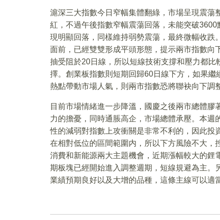
滬深三大指數今日窄幅集體翻綠，市場呈現震蕩
紅，不過午後指數窄幅震蕩回落，未能突破360
現明顯回落，同樣維持弱勢震蕩，最終微幅收跌
面前，已經雙雙形成平頭形態，提示兩市指數向
抽受阻於20日線，所以短線技術支撐和壓力都比
擇。創業板指數則短期回歸60日線下方，如果繼
熱點帶動市場人氣，則兩市指數恐將聯袂向下調整，
目前市場情緒進一步降溫，國慶之後兩市總體膠
力的擔憂，同時通脹高企，市場總體承壓。本週
性的減弱對指數上攻衝關是非常不利的，因此投
在相對低位的區間範圍内，所以下方風險不大，
消費和新能源兩大主題機會，近期漲幅較大的鋰
期板塊已經開始進入調整週期，短線規避為主。
業績預期良好以及大增的品種，這條主線可以適