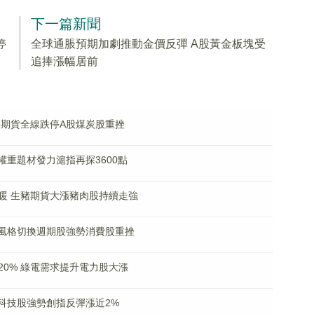
下一篇新聞
停
全球通脹預期加劇推動金價反彈 A股黃金板塊受
追捧漲幅居前
煤期貨全線跌停A股煤炭股重挫
權重題材發力滬指再探3600點
暖 生豬期貨大漲豬肉股持續走強
場風格切換週期股強勢消費股重挫
0% 綠電需求提升電力股大漲
科技股強勢創指反彈漲近2%