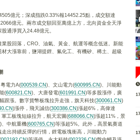
505億元；深成指跌0.33%報14452.25點，成交額達
成交額達2066億元。兩市成交額回至萬億上方，北向資金全天淨
深股通淨買入24.48億元。
農業股回落，CRO、油氣、黃金、航運等概念低迷。新能
題材大漲靠前，鹽湖提鋰、氟化工、有機矽、稀土、超級
潮
、粵電力A(
000539.CN
)、文山電力(
600995.CN
)、川能動
能(
600821.CN
)、大唐發電(
601991.CN
)等多股漲停，廣
1
大幅跟漲。數字貨幣板塊拉升走強，旗天科技(
300061.CN
)
40.CN
)漲停，飛天誠信(
300386.CN
)漲超6%，高偉達
1
%。軍工板塊短線拉升，航天宏圖(
688066.CN
)漲超11%，景
)、中航重機(
600765.CN
)等漲超5%。此外，高景氣賽道
塊走出持續反彈的行情，鋰電板塊衝高，川能動力
1
(
002192.CN
)等漲停，永太科技(
002326.CN
)盤中觸及漲