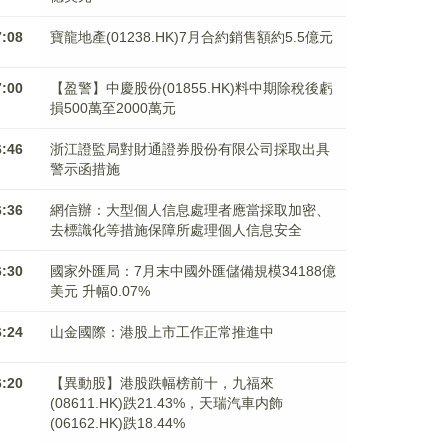
7:08
寶龍地產(01238.HK)7月合約銷售額約5.5億元
7:00
【盈警】中慶股份(01855.HK)料中期除稅後虧
損500萬至2000萬元
6:46
浙江證監局對財通證券股份有限公司採取出具
警示函措施
6:36
網信辦：大型個人信息處理者應當採取加密、
去標識化等措施保障所處理個人信息安全
6:30
國家外匯局：7月末中國外匯儲備規模34188億
美元 升幅0.07%
6:24
山金國際：港股上市工作正常推進中
6:20
【異動股】港股跌幅榜前十，九福來
(08611.HK)跌21.43%，天瑞汽車内飾
(06162.HK)跌18.44%