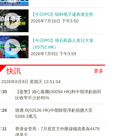
【今日IPO】铂科电子递表港交所
2026年7月16日 下午3:50
【今日IPO】珞石机器人首日大涨
（03752.HK）
2026年7月9日 下午3:59
快訊
更多
2026年8月9日 星期天 13:51:05
7:35
【盈警】綠心集團(00094.HK)料中期淨虧損同
比收窄不少於85%
7:26
德適-B(02526.HK)中期歸母淨虧損擴大至
5588.3萬元
7:11
香港金管局：7月底官方外匯儲備資產為4478
億美元