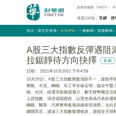
財華智庫網
FINTV
F
港股100強
官網
榜
快訊
港交所發佈
今日IPO
一圖解碼
港股解碼
A股三大指數反彈遇阻滬
拉鋸靜待方向抉擇
原創
日期：
2021年10月20日 下午4:58
10月20日，A股三大指數開盤漲跌不一，滬指
燃氣、水泥、鋼鐵、化工等全線走弱，臨近午盤三
能、光伏、綠電等新能源電力、數字貨幣概念活
上證指數、深證成指跟跌，以黑色係為代表的週
鋼鐵、醫美、汽車整車板塊持續表現強勢，北向資
總體而言，滬深三大指數集體收跌，滬指全天弱