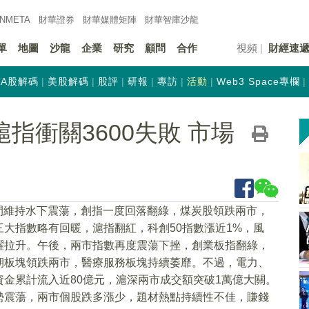
INMETA
財華證券
財華
媒體矩陣
財華
智庫沙龍
單
地圖
沙龍
企業
研究
顧問
合作
視頻
財經速
A股解碼
美股解碼
股評
研報
專訪
活動
Web3 Space專欄
指衝關3600失敗 市場
早間維持水下震蕩，創指一度回落翻綠，煤炭股領跌兩市，
大指數略有回暖，滬指翻紅，科創50指數漲近1%，風
躍拉升。午後，兩市指數再度震蕩下挫，創業板指翻綠，
期板塊領跌兩市，醫療服務板塊持續萎靡。不過，電力、
金累計流入近80億元，滬深兩市成交額突破1萬億大關。
勢震蕩，兩市個股跌多漲少，題材熱點持續性不佳，賺錢