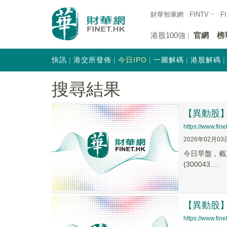
財華智庫網
FINTV
F
港股100強
官網
榜
快訊
港交所發佈
今日IPO
一圖解碼
港股解碼
搜尋結果
【異動股】遊
https://www.fi
2026年02月03
今日早盤，截至0
(300043....
【異動股】遊
https://www.fi