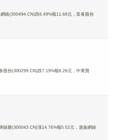
絡(300494.CN)跌6.49%報11.68元，富春股份
份(300299.CN)跌7.19%報8.26元，中青寶
樂(300043.CN)漲14.76%報5.52元，遊族網絡