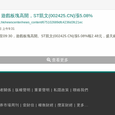
戲板塊高開，ST凱文(002425.CN)漲5.08%
net.hk/newscenter/news_content/675102689dfc4236d3fc21ec
日 上午9:31
9:30，遊戲板塊高開。ST凱文(002425.CN)漲5.08%報2.48元，盛天網絡
查看更多
者關係
|
版權聲明
|
重要聲明
|
私隱政策
|
聯絡我們
券市場周刊
|
壹財信
|
權衡財經
|
攬富財經
|
更多...