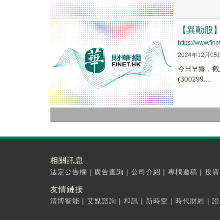
【異動股】遊
https://www.fi
2024年12月05
今日早盤，截至0
(300299....
相關訊息
法定公告欄
|
廣告查詢
|
公司介紹
|
專欄邀稿
|
投資
友情鏈接
清博智能
|
艾媒諮詢
|
和訊
|
新時空
|
時代財經
|
證