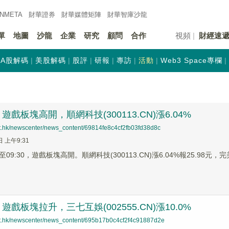
INMETA
財華證券
財華
媒體矩陣
財華
智庫沙龍
單
地圖
沙龍
企業
研究
顧問
合作
視頻
財經速
A股解碼
美股解碼
股評
研報
專訪
活動
Web3 Space專欄
戲板塊高開，順網科技(300113.CN)漲6.04%
net.hk/newscenter/news_content/69814fe8c4cf2fb03fd38d8c
日 上午9:31
9:30，遊戲板塊高開。順網科技(300113.CN)漲6.04%報25.98元，完美
戲板塊拉升，三七互娛(002555.CN)漲10.0%
net.hk/newscenter/news_content/695b17b0c4cf2f4c91887d2e