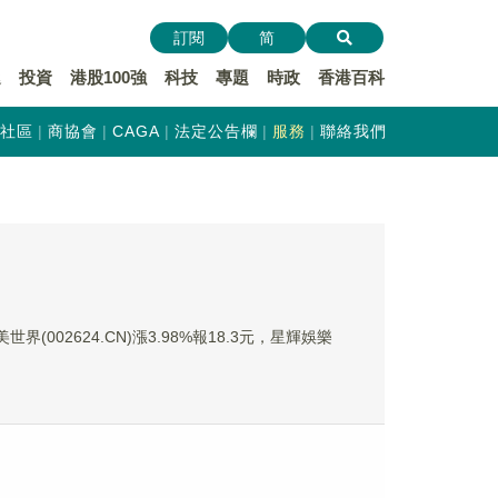
訂閱
简
遞
投資
港股100強
科技
專題
時政
香港百科
社區
商協會
CAGA
法定公告欄
服務
聯絡我們
世界(002624.CN)漲3.98%報18.3元，星輝娛樂