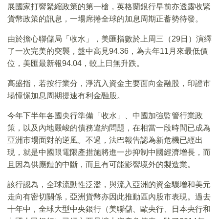
展國家打響緊縮政策的第一槍，英格蘭銀行早前亦透露收緊
貨幣政策的訊息，一場席捲全球的加息周期正蓄勢待發。
由於擔心聯儲局「收水」，美匯指數於上周三（29日）演繹
了一次完美的突襲，盤中高見94.36，為去年11月來最低價
位，美匯最新報94.04，較上日無升跌。
高盛指，若按行業分，淨流入資金主要面向金融股，印證市
場憧憬加息周期提速有利金融股。
今年下半年各國央行準備「收水」、中國加強監管行業政
策，以及內地嚴峻的債務違約問題，在相當一段時間已成為
亞洲市場面對的逆風。不過，法巴報告認為新危機已經出
現，就是中國限電限產措施將進一步抑制中國經濟增長，而
且因為供應鏈的中斷，而且有可能影響境外的製造業。
該行認為，全球流動性泛濫，與流入亞洲的資金驟增和美元
走向有密切關係，亞洲貨幣亦因此推動區內股市表現。過去
十年中，全球大型中央銀行（美聯儲、歐央行、日本央行和