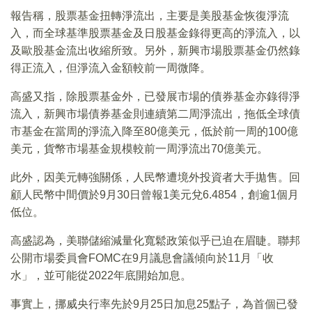
報告稱，股票基金扭轉淨流出，主要是美股基金恢復淨流
入，而全球基準股票基金及日股基金錄得更高的淨流入，以
及歐股基金流出收縮所致。另外，新興市場股票基金仍然錄
得正流入，但淨流入金額較前一周微降。
高盛又指，除股票基金外，已發展市場的債券基金亦錄得淨
流入，新興市場債券基金則連續第二周淨流出，拖低全球債
市基金在當周的淨流入降至80億美元，低於前一周的100億
美元，貨幣市場基金規模較前一周淨流出70億美元。
此外，因美元轉強關係，人民幣遭境外投資者大手拋售。回
顧人民幣中間價於9月30日曾報1美元兌6.4854，創逾1個月
低位。
高盛認為，美聯儲縮減量化寬鬆政策似乎已迫在眉睫。聯邦
公開市場委員會FOMC在9月議息會議傾向於11月「收
水」，並可能從2022年底開始加息。
事實上，挪威央行率先於9月25日加息25點子，為首個已發