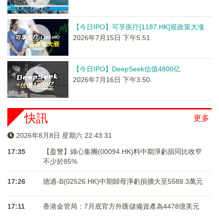
【今日IPO】可孚医疗[1187.HK]迎政策大涨
2026年7月15日 下午5:51
【今日IPO】DeepSeek估值4800亿
2026年7月16日 下午3:50
快訊
更多
2026年8月8日 星期六 22:43:31
17:35
【盈警】綠心集團(00094.HK)料中期淨虧損同比收窄
不少於85%
17:26
德適-B(02526.HK)中期歸母淨虧損擴大至5588.3萬元
17:11
香港金管局：7月底官方外匯儲備資產為4478億美元