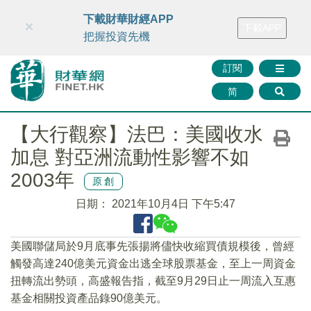
財華智庫網
FINTV
FINMETA
財華證券
媒體矩陣
下載財華財經APP
×
下載APP
智庫沙龍
聯絡我們
把握投資先機
訂閱
简
【大行觀察】法巴：美國收水
加息 對亞洲流動性影響不如
2003年
原創
日期：
2021年10月4日 下午5:47
美國聯儲局於9月底事先張揚將儘快收縮買債規模後，曾經
觸發高達240億美元資金出逃全球股票基金，至上一周資金
扭轉流出勢頭，高盛報告指，截至9月29日止一周流入互惠
基金相關投資產品錄90億美元。