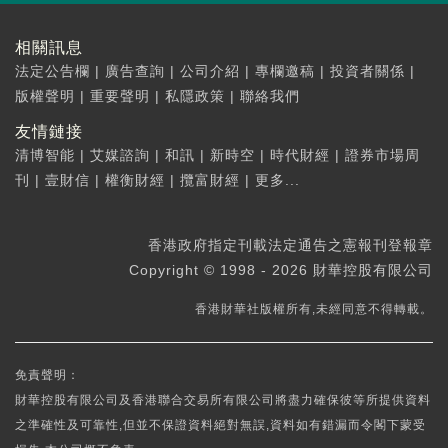
相關訊息
法定公告欄
|
廣告查詢
|
公司介紹
|
專欄邀稿
|
投資者關係
|
版權聲明
|
重要聲明
|
私隱政策
|
聯絡我們
友情鏈接
清博智能
|
艾媒諮詢
|
和訊
|
新時空
|
時代財經
|
證券市場周
刊
|
壹財信
|
權衡財經
|
攬富財經
|
更多...
香港政府指定刊載法定通告之憲報刊登報章
Copyright © 1998 - 2026 財華控股有限公司
香港財華社版權所有,未經同意不得轉載。
免責聲明：
財華控股有限公司及香港聯合交易所有限公司將盡力確保彼等所提供資料
之準確性及可靠性,但並不保證資料絕對無誤,資料如有錯漏而令閣下蒙受