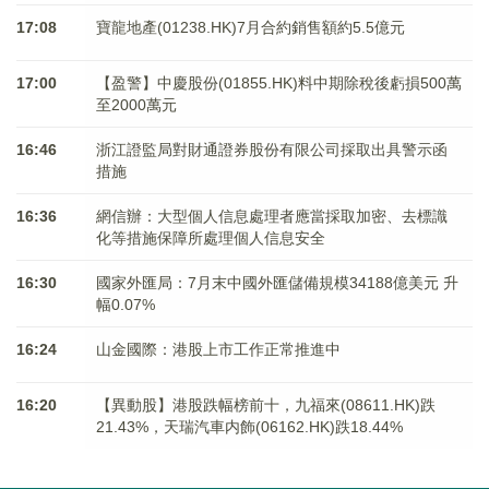
17:08
寶龍地產(01238.HK)7月合約銷售額約5.5億元
17:00
【盈警】中慶股份(01855.HK)料中期除稅後虧損500萬
至2000萬元
16:46
浙江證監局對財通證券股份有限公司採取出具警示函
措施
16:36
網信辦：大型個人信息處理者應當採取加密、去標識
化等措施保障所處理個人信息安全
16:30
國家外匯局：7月末中國外匯儲備規模34188億美元 升
幅0.07%
16:24
山金國際：港股上市工作正常推進中
16:20
【異動股】港股跌幅榜前十，九福來(08611.HK)跌
21.43%，天瑞汽車内飾(06162.HK)跌18.44%