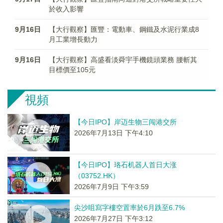
於收入影響
9月16日
【大行觀察】匯豐：電動車、鋼鐵及水泥行業成8
月工業增長動力
9月16日
【大行觀察】高盛看淡舜宇手機鏡頭業務 腰斬其
目標價至105元
視頻
【今日IPO】岸迈生物三闯港交所
2026年7月13日 下午4:10
【今日IPO】珞石机器人首日大涨
（03752.HK）
2026年7月9日 下午3:59
尖沙咀寫字樓空置率於6月跌至6.7%
2026年7月27日 下午3:12