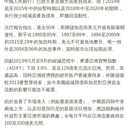
中國人民銀行）已經主要是擴大資產負債表。除了2014年
底至2015年中的短暫時期以及2018年中至2020年初期間，
央行很少縮減資產負債表，即撤回流動性。
法巴報告指出，過去50年，美聯儲加息與美元升值有顯著關
連性。觀乎在1980至85年、1987至89年、1994至2000年
和2015至19年的加息時期，美元不可避免地攀升。唯一例
外是2004至06年的加息事件，當時股市出現短期反彈。
回顧2013年5月至9月的縮減恐慌中，摩通亞洲貨幣指數
（ADXY）下跌 3.6%，並且129億美元流出亞洲。然而，高
盛認為，現時亞洲經濟體的經常賬戶要健康得多，外匯儲備
較2013要豐厚得多，如今美國縮減買債和加息對亞洲資金
流動的影響可能並不嚴重。
由於改善了市場准入（例如通過滬港通）、中概股回歸中港
兩地上市，以及印度與印尼的新股項目增加，應該能夠維持
外資對主要亞洲市場的興趣，令每月平均在亞洲流量維持在
100至200億美元間。