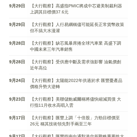
9月29日
【大行觀察】高盛指PMIC將成中芯避美制裁利器
上調其目標價37.6元
9月29日
【大行觀察】人行易綱稱儘可能延長正常貨幣政策
但不搞大水漫灌
9月28日
【大行觀察】缺芯風暴席捲全球汽車業 高盛下調
中國未來三年汽車銷售
9月28日
【大行觀察】受供應中斷及需求強影響 油氣價創
近年高位
9月24日
【大行觀察】太陽能2022年供過於求 匯豐憂產品
價格升勢大逆轉
9月23日
【大行觀察】美聯儲鮑威爾稱將儘快縮減買債 大
行指11月收水高唱入雲
9月17日
【大行觀察】匯豐上調「十倍股」力勁目標價至
26元 稱其技術領先對手兩至三年
9月17日
【大行觀察】匯豐指南向通對港交所戰略重要性大