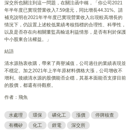
深交所也關注到這一問題，在關注函中稱，「你公司2021
年半年度已實現營業收入7.59億元，同比增長44.31%。請
補充說明在2021年半年度已實現營業收入出現較高增長的
情況下，仍設置上述較低業績考核指標的合理性、科學性，
以及是否存在向相關董監高輸送利益情形，是否有利於保護
中小股東合法權益。」
結語
清水源熱衷收購，帶來了商譽減值，公司過往的業績表現並
不穩定。加之2021年上半年原材料價格大漲，公司增收不
增利。後續清水源的股價能否企穩，其基本面能否支撐目前
的股價，都還有待觀察。
作者：飛魚
水處理
環保
磷化工
漲價
停牌核查
有機矽
化工
鋰電
深交所