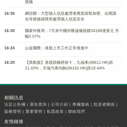
措施
16:36
網信辦：大型個人信息處理者應當採取加密、去標識
化等措施保障所處理個人信息安全
16:30
國家外匯局：7月末中國外匯儲備規模34188億美元 升
幅0.07%
16:24
山金國際：港股上市工作正常推進中
16:20
【異動股】港股跌幅榜前十，九福來(08611.HK)跌
21.43%，天瑞汽車内飾(06162.HK)跌18.44%
相關訊息
法定公告欄
|
廣告查詢
|
公司介紹
|
專欄邀稿
|
投資者關係
|
版權聲明
|
重要聲明
|
私隱政策
|
聯絡我們
友情鏈接