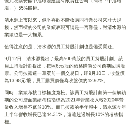
億元收購安徽中旭環境建設有限責任公司（簡稱「中旭環
境」）55%股權。
清水源上市以來，似乎喜歡不斷收購同行業公司來壯大規
模，然而標的公司的業績表現可謂是一言難儘，對清水源的
業績也是一大拖累。
值得注意的是，清水源的員工持股計劃也是備受質疑。
9月12日，清水源提出了最高500萬股的員工持股計劃。該
員工持股計劃提出，按照6元/股的價格購買公司前期回購股
票。公司披露這一草案前一個交易日，即9月10日，收盤價
為13.98元/股，員工購買價僅為收盤價的42.92%。
同時，業績考核目標極度寬松。該員工持股計劃第一個解鎖
期的公司層面業績考核指標為2021年營業收入較2020年營
業收入增長不低於10%。而已披露的半年報中，清水源今年
上半年營收增長已達44.31%，遠遠超過增長10%的考核指
標。