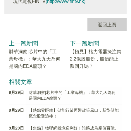
現代電視FINTV
(http://www.fintv.hk)
返回上頁
上一篇新聞
下一篇新聞
財華洞察|芯片中的「工
【預見】格力電器擬注銷
業母機」：華大九天為何
2.2億股股份，股價能止
是國内EDA龍頭？
跌回升嗎？
相關文章
9月29日
財華洞察|芯片中的「工業母機」：華大九天為何
是國内EDA龍頭？
9月29日
【熱點零距離】儲能行業再迎政策風口，新型儲能
概念股受追捧！
9月29日
【焦點】物聯網板塊迎利好！誰將成為產值百億、