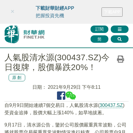
財華智庫網
FINTV
FINMETA
財華證券
媒體矩陣
下載財華財經APP
×
下載APP
智庫沙龍
聯絡我們
把握投資先機
訂閱
简
人氣股清水源(300437.SZ)今
日復牌，股價暴跌20%！
原創
日期：
2021年9月29日 下午8:11
自9月9日開始連續7個交易日，人氣股清水源(
300437.SZ
)
受資金追捧，股價大幅上漲140%，如旱地拔蔥。
9月17日，清水源公告，鑒於公司股價嚴重異常波動，公司
將就股票交易嚴重異常波動情況進行核查。公司股票自9月