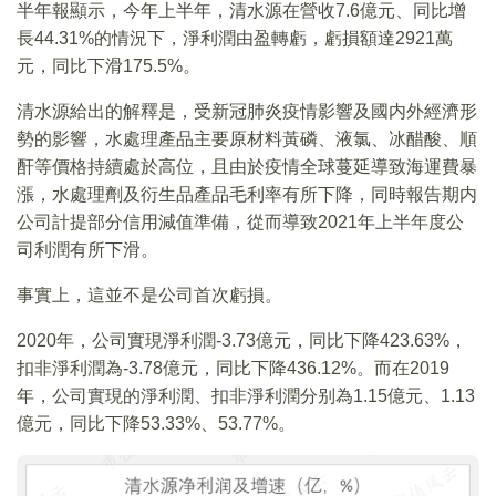
半年報顯示，今年上半年，清水源在營收7.6億元、同比增
長44.31%的情況下，淨利潤由盈轉虧，虧損額達2921萬
元，同比下滑175.5%。
清水源給出的解釋是，受新冠肺炎疫情影響及國内外經濟形
勢的影響，水處理產品主要原材料黃磷、液氯、冰醋酸、順
酐等價格持續處於高位，且由於疫情全球蔓延導致海運費暴
漲，水處理劑及衍生品產品毛利率有所下降，同時報告期内
公司計提部分信用減值準備，從而導致2021年上半年度公
司利潤有所下滑。
事實上，這並不是公司首次虧損。
2020年，公司實現淨利潤-3.73億元，同比下降423.63%，
扣非淨利潤為-3.78億元，同比下降436.12%。而在2019
年，公司實現的淨利潤、扣非淨利潤分别為1.15億元、1.13
億元，同比下降53.33%、53.77%。