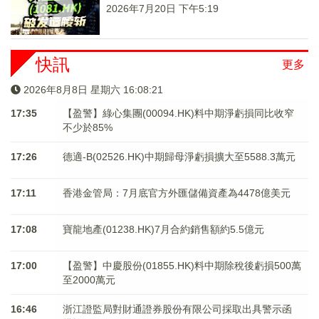
2026年7月20日 下午5:19
快訊
更多
2026年8月8日 星期六 16:08:21
17:35
【盈警】綠心集團(00094.HK)料中期淨虧損同比收窄
不少於85%
17:26
德適-B(02526.HK)中期歸母淨虧損擴大至5588.3萬元
17:11
香港金管局：7月底官方外匯儲備資產為4478億美元
17:08
寶龍地產(01238.HK)7月合約銷售額約5.5億元
17:00
【盈警】中慶股份(01855.HK)料中期除稅後虧損500萬
至2000萬元
16:46
浙江證監局對財通證券股份有限公司採取出具警示函