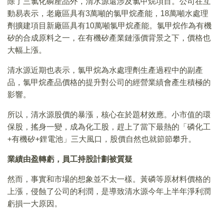
除了三氯化磷產品外，清水源還涉及氯甲烷項目。公司在互
動易表示，老廠區具有3萬噸的氯甲烷產能，18萬噸水處理
劑擴建項目新廠區具有10萬噸氯甲烷產能。氯甲烷作為有機
矽的合成原料之一，在有機矽產業鏈漲價背景之下，價格也
大幅上漲。
清水源近期也表示，氯甲烷為水處理劑生產過程中的副產
品，氯甲烷產品價格的提升對公司的經營業績會產生積極的
影響。
所以，清水源股價的暴漲，核心在於題材效應。小市值的環
保股，搖身一變，成為化工股，趕上了當下最熱的「磷化工
+有機矽+鋰電池」三大風口，股價自然也就節節攀升。
業績由盈轉虧，員工持股計劃被質疑
然而，事實和市場的想象並不太一樣。黃磷等原材料價格的
上漲，侵蝕了公司的利潤，是導致清水源今年上半年淨利潤
虧損一大原因。