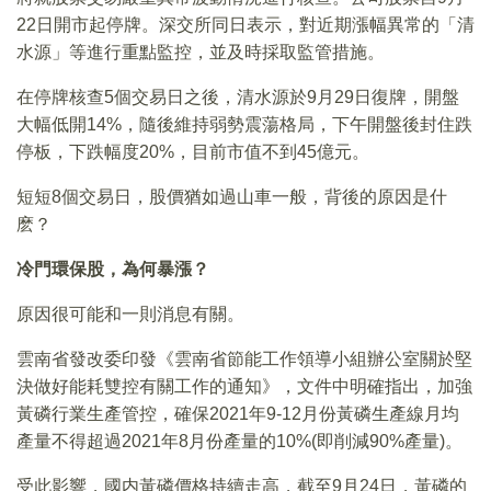
22日開市起停牌。深交所同日表示，對近期漲幅異常的「清
水源」等進行重點監控，並及時採取監管措施。
在停牌核查5個交易日之後，清水源於9月29日復牌，開盤
大幅低開14%，隨後維持弱勢震蕩格局，下午開盤後封住跌
停板，下跌幅度20%，目前市值不到45億元。
短短8個交易日，股價猶如過山車一般，背後的原因是什
麽？
冷門環保股，為何暴漲？
原因很可能和一則消息有關。
雲南省發改委印發《雲南省節能工作領導小組辦公室關於堅
決做好能耗雙控有關工作的通知》，文件中明確指出，加強
黃磷行業生產管控，確保2021年9-12月份黃磷生產線月均
產量不得超過2021年8月份產量的10%(即削減90%產量)。
受此影響，國内黃磷價格持續走高，截至9月24日，黃磷的