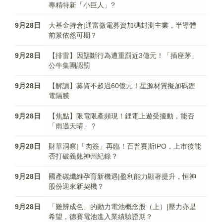
專精特新「小巨人」?
9月28日
大基金持倉|通富微電募資加碼封測主業，半導體
前景依然可期？
9月28日
【排雷】因壟斷行為遭重罰近3億元！「插座茅」
公牛集團認罰
9月28日
【解讀】募資不超過60億元！星源材質擬加碼鋰
電隔膜
9月28日
【焦點】限電限產頻現！鋰電上遊受擾動，能否
「雨過天晴」？
9月28日
財華洞察|「肉簽」再臨！百普賽斯IPO，上市後能
否打破義翹神州紀錄？
9月28日
國產碳纖維孕育新機遇|盈利能力顯著提升，恒神
股份迎來新契機？
9月28日
「難辨成色」的動力電池概念股（上）|壓力亦是
希望，德賽電池進入業績驗證期？