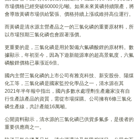
市場價格已經突破60000元/噸。如果未來黃磷持續限產，將
會導致黃磷市場供給緊張、價格持續上漲或維持高位運行。
而黃磷是清水源主營產品之一的三氯化磷的重要原材料，所
以市場預期三氯化磷也會跟著漲價。
更重要的是，三氯化磷是用於製備六氟磷酸鋰的原材料。數
據顯示，年初至今，因為下遊新能源車的超高景氣度，六氟
磷酸鋰價格已暴漲近6倍。
國内主營三氯化磷的上市公司有雅克科技、新安股份、陽煤
化工等，三氯化磷是國家監控化學品之一，清水源在其
2021年半年報中指出，國内多數水處理劑生產廠家沒有自
行生產該產品的資質，需從市場採購。公司擁有6條三氯化
磷生產線，共計產能16萬噸。
公開資料顯示，清水源的三氯化磷已供貨多氟多，是後者的
重要供應商之一。