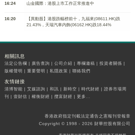
16:24
山金國際：港股上市工作正常推進中
16:20
【異動股】港股跌幅榜前十，九福來(08611.HK)跌
21.43%，天瑞汽車内飾(06162.HK)跌18.44%
相關訊息
法定公告欄
|
廣告查詢
|
公司介紹
|
專欄邀稿
|
投資者關係
|
版權聲明
|
重要聲明
|
私隱政策
|
聯絡我們
友情鏈接
清博智能
|
艾媒諮詢
|
和訊
|
新時空
|
時代財經
|
證券市場周
刊
|
壹財信
|
權衡財經
|
攬富財經
|
更多...
香港政府指定刊載法定通告之憲報刊登報章
Copyright © 1998 - 2026 財華控股有限公司