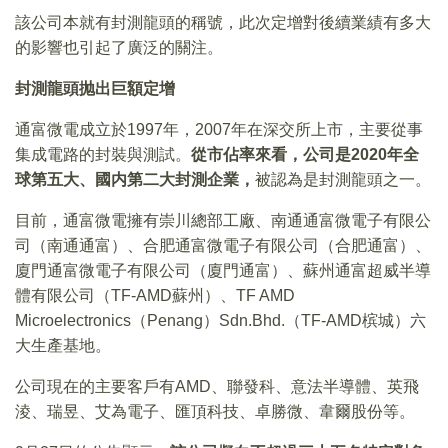
該公司本就有封測龍頭的稱號，此次定增對後續業績有多大
的影響也引起了廣泛的關注。
封測龍頭抛出巨額定增
通富微電成立於1997年，2007年在深交所上市，主要從事
集成電路的封裝與測試。
從市佔率來看，公司是
2020
年全
球第五大、國内第二大封測企業，
被認為是封測龍頭之一。
目前，通富微電擁有崇川總部工廠、南通通富微電子有限公
司（南通通富）、合肥通富微電子有限公司（合肥通富）、
廈門通富微電子有限公司（廈門通富）、蘇州通富超威半導
體有限公司（TF-AMD蘇州）、TF AMD
Microelectronics（Penang）Sdn.Bhd.（TF-AMD槟城）六
大生產基地。
公司現在的主要客戶有AMD、聯發科、意法半導體、英飛
淩、瑞昱、艾為電子、匯頂科技、卓勝微、韋爾股份等。