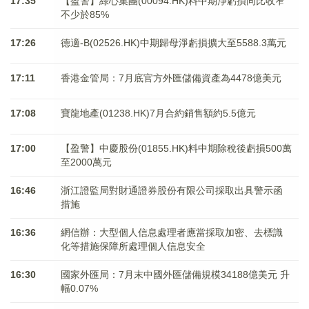
17:35
【盈警】綠心集團(00094.HK)料中期淨虧損同比收窄
不少於85%
17:26
德適-B(02526.HK)中期歸母淨虧損擴大至5588.3萬元
17:11
香港金管局：7月底官方外匯儲備資產為4478億美元
17:08
寶龍地產(01238.HK)7月合約銷售額約5.5億元
17:00
【盈警】中慶股份(01855.HK)料中期除稅後虧損500萬
至2000萬元
16:46
浙江證監局對財通證券股份有限公司採取出具警示函
措施
16:36
網信辦：大型個人信息處理者應當採取加密、去標識
化等措施保障所處理個人信息安全
16:30
國家外匯局：7月末中國外匯儲備規模34188億美元 升
幅0.07%