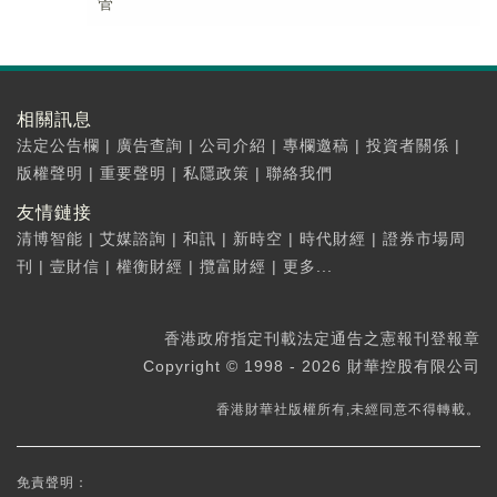
管
相關訊息
法定公告欄
|
廣告查詢
|
公司介紹
|
專欄邀稿
|
投資者關係
|
版權聲明
|
重要聲明
|
私隱政策
|
聯絡我們
友情鏈接
清博智能
|
艾媒諮詢
|
和訊
|
新時空
|
時代財經
|
證券市場周
刊
|
壹財信
|
權衡財經
|
攬富財經
|
更多...
香港政府指定刊載法定通告之憲報刊登報章
Copyright © 1998 - 2026 財華控股有限公司
香港財華社版權所有,未經同意不得轉載。
免責聲明：