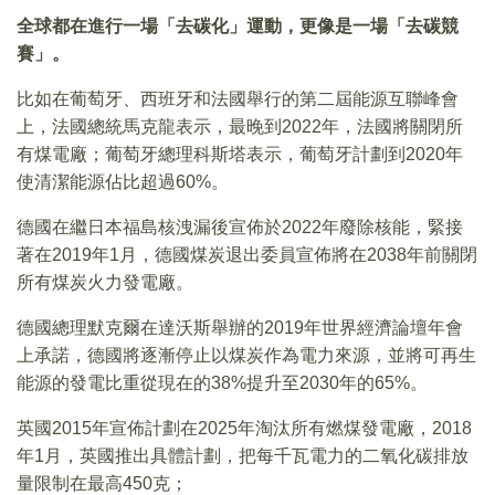
全球都在進行一場「去碳化」運動，更像是一場「去碳競
賽」。
比如在葡萄牙、西班牙和法國舉行的第二屆能源互聯峰會
上，法國總統馬克龍表示，最晚到2022年，法國將關閉所
有煤電廠；葡萄牙總理科斯塔表示，葡萄牙計劃到2020年
使清潔能源佔比超過60%。
德國在繼日本福島核洩漏後宣佈於2022年廢除核能，緊接
著在2019年1月，德國煤炭退出委員宣佈將在2038年前關閉
所有煤炭火力發電廠。
德國總理默克爾在達沃斯舉辦的2019年世界經濟論壇年會
上承諾，德國將逐漸停止以煤炭作為電力來源，並將可再生
能源的發電比重從現在的38%提升至2030年的65%。
英國2015年宣佈計劃在2025年淘汰所有燃煤發電廠，2018
年1月，英國推出具體計劃，把每千瓦電力的二氧化碳排放
量限制在最高450克；