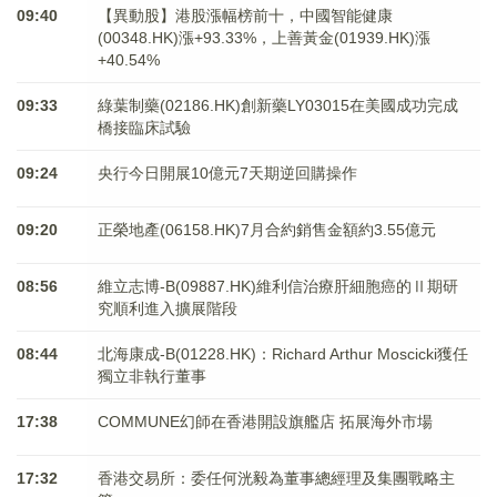
09:40
【異動股】港股漲幅榜前十，中國智能健康
(00348.HK)漲+93.33%，上善黃金(01939.HK)漲
+40.54%
09:33
綠葉制藥(02186.HK)創新藥LY03015在美國成功完成
橋接臨床試驗
09:24
央行今日開展10億元7天期逆回購操作
09:20
正榮地產(06158.HK)7月合約銷售金額約3.55億元
08:56
維立志博-B(09887.HK)維利信治療肝細胞癌的Ⅱ期研
究順利進入擴展階段
08:44
北海康成-B(01228.HK)：Richard Arthur Moscicki獲任
獨立非執行董事
17:38
COMMUNE幻師在香港開設旗艦店 拓展海外市場
17:32
香港交易所：委任何洸毅為董事總經理及集團戰略主