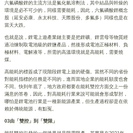
六氟磷酸鋰的主流方法是氟化氫溶劑法，其中結晶與幹燥的
環境是必不可少的，同樣需要能耗，因此，六氟磷酸鋰概念
股（延安必康、永太科技、天際股份、多氟多）同樣也是在
當天大跌。
也就是說，鋰電上遊產業鏈主要是把鋰礦、鋰雲母等物質經
過冶煉制取電池級的鋰鹽產品，然後形成電池正極材料、負
極材料、電解液等，所需的高溫環境就是高能耗，需要燒
煤。
高能耗的標簽成了現階段鋰電上遊的硬傷。當然不同的省份
對能耗指標的任務是不同的，進而當地企業的能耗額度也會
不同。快到年底了，地方政府都要在能耗雙控方面交上一份
滿意的答卷，因此，對高能耗行業來說可能就會形成掣肘，
哪怕是鋰電池行業是一種新能源產業，但生產過程卻是在依
賴於傳統能源，有點冤。
03
由「雙控」到「雙限」