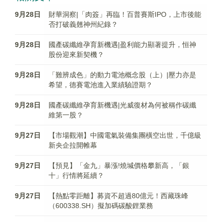
9月28日
財華洞察|「肉簽」再臨！百普賽斯IPO，上市後能
否打破義翹神州紀錄？
9月28日
國產碳纖維孕育新機遇|盈利能力顯著提升，恒神
股份迎來新契機？
9月28日
「難辨成色」的動力電池概念股（上）|壓力亦是
希望，德賽電池進入業績驗證期？
9月28日
國產碳纖維孕育新機遇|光威復材為何被稱作碳纖
維第一股？
9月27日
【市場觀潮】中國電氣裝備集團橫空出世，千億級
新央企拉開帷幕
9月27日
【預見】「金九」暴漲!燒堿價格攀新高，「銀
十」行情將延續？
9月27日
【熱點零距離】募資不超過80億元！西藏珠峰
（600338.SH）擬加碼碳酸鋰業務