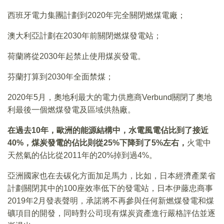
西班牙電力集團計劃到2020年完全關閉燃煤電廠；
澳大利亞計劃在2030年前關閉燃煤發電站；
荷蘭將從2030年起禁止使用煤炭發電。
芬蘭打算到2030年全面禁煤；
2020年5月，奧地利最大的電力供應商Verbund關閉了奧地
利最後一個燃煤發電及區域供熱廠。
在過去10
年，歐洲的能源結構中，水電風電佔比到了接近
40%
，煤炭發電的佔比則從25%
下降到了5%
左右，
火電中
天然氣的佔比從2011年的20%掉到過4%。
亞洲國家也在去碳化方面加足馬力，比如，日本經濟產業省
計劃關閉其中的100座效率低下的發電站，日本伊藤忠商事
2019年2月發表聲明，承諾將不再參與任何新燃煤發電和煤
礦項目的開發，同時對公司現有煤炭資產進行嚴格評估並逐