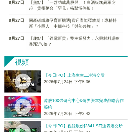
9月27日
【焦點】「一醬功成萬股哭」！白酒板塊異軍突
起，貴州茅台「罕見」衝擊漲停板！
9月27日
國產碳纖維孕育新機遇|喜迎產能釋放期！專精特
新「小巨人」中簡科技「與勢共舞」？
9月27日
【趣點】「鋰電新貴」雙主業發力，永興材料憑啥
暴漲近6倍？
視頻
【今日IPO】上海生生二冲港交所
2026年7月24日 下午5:36
港股100强研究中心&链界资本完成战略合作
签约
2026年7月20日 下午2:42
【今日IPO】视源股份[2841.SZ]递表港交所