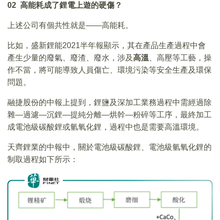
02
高能耗成了鋰電上遊的硬傷？
上述公司有個共性就是——高能耗。
比如，盛新鋰能2021半年報顯示，其在產品生產過程中會
產生少量的廢氣、廢渣、廢水，涉及
高溫
、高壓等工藝，操
作不當，將可能導致人員傷亡、環境污染等安全生產及環保
問題。
融捷股份的中報上提到，鋰鹽及深加工業務過程中需經過除
雜—過濾—沉鋰—提純分離—烘幹—粉碎等工序，最終加工
成電池級碳酸鋰或氫氧化鋰，過程中也是需要高溫環境。
天齊鋰業的中報中，關於電池級碳酸鋰、電池級氫氧化鋰的
制取過程如下所示：