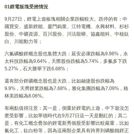
01
鋰電板塊受挫情況
9月27日，鋰電上遊板塊相關企業跌幅較大。跌停的有：中
國寶安、盛新鋰能、廈門鎢業、江特電機、永興材料、杉杉
股份、中礦資源、百川股份、川法龍蟒、協鑫能科、中核鈦
白、川能動力等；
六氟磷酸鋰概念股也集體大跌：延安必康跌幅為9.98%，永
太科技跌幅為9.64%，天際股份跌幅為5.74%，多氟多下跌
5.27%，石大勝華下跌6.68%；
還有部分鋰礦概念股也是大跌，比如融捷股份跌幅為
9.9%，天齊鋰業跌幅為7.68%，雅化集團跌幅為7.09%，格
林美跌幅為8.06%。
有兩點值得注意：其一是，側重於鋰電的上遊，中下遊沒怎
麽受影響，比如寧德時代在9月27日這一天是翻紅的；其二
是，有化工概念疊加的鋰電新秀個股受影響比較嚴重，比如
氟化工，鈦白粉等，因為這兩類企業具有跨界到磷酸鐵鋰正