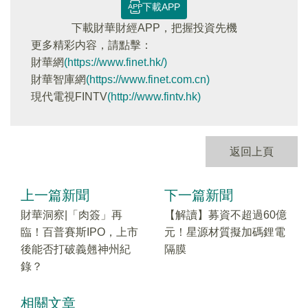
下載APP
下載財華財經APP，把握投資先機
更多精彩内容，請點擊：
財華網
(https://www.finet.hk/)
財華智庫網
(https://www.finet.com.cn)
現代電視FINTV
(http://www.fintv.hk)
返回上頁
上一篇新聞
下一篇新聞
財華洞察|「肉簽」再
【解讀】募資不超過60億
臨！百普賽斯IPO，上市
元！星源材質擬加碼鋰電
後能否打破義翹神州紀
隔膜
錄？
相關文章