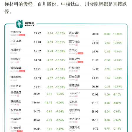
極材料的優勢，百川股份、中核鈦白、川發龍蟒都是直接跌
停。