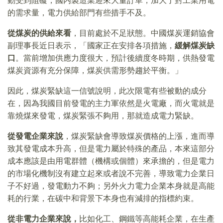
動受到阻礙，國内製造業迎來大量訂單，加大了對工業用電
的需求量，電力供給部門有些措手不及。
從煤炭的供給來看
，目前處於不足狀態。中國煤炭運銷協會
副理事長近日表示，「國家正在安排各項措施，
緩解煤炭缺
口
。當前增加供應力度很大，預計後續度冬時期，供熱發電
煤炭資源有充分保障，煤炭供需形勢趨於平衡。」
因此，煤炭緊缺這一信號說明，此次限電有些被動的成分
在，因為我國目前發電的主力軍依然是火電廠，而火電就是
靠燒煤來發電，煤炭緊張不夠用，那就造成電力緊缺。
從發電企業來說
，煤炭緊缺會導致煤炭價格的上漲，進而導
致其發電成本升高，但是電力屬於特殊的產品，本來這部分
成本應該是由用電群體（機構或個體）來承擔的，但是電力
的市場化機制沒有建立起來或者說不完善，導致電力企業日
子不好過，發電動力不夠；另外火力電力企業本身就是高能
耗的行業，在碳中和背景下本身也有減排的指標約束。
從非電力企業來說，
比如化工、鋼鐵等高能耗企業，在生產