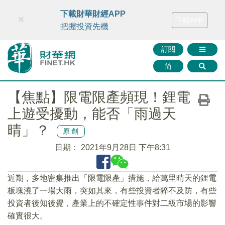
財華智庫網
FINTV
FINMETA
財華證券
媒體矩陣
下載財華財經APP
×
下載APP
智庫沙龍
聯絡我們
把握投資先機
訂閱
简
【焦點】限電限產頻現！鋰電
上遊受擾動，能否「雨過天
晴」？
原創
日期：
2021年9月28日 下午8:31
近期，多地密集推出「限電限產」措施，給萬里晴天的鋰電
板塊澆了一場大雨，突如其來，有些投資者猝不及防，有些
投資者後知後覺，產業上的不確定性事件對二級市場的影響
確實很大。