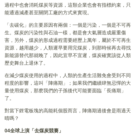
過程中也會消耗煤炭等資源，這類企業也會有指標約束，只
能通過減產甚至關閉工廠的方式來實現。
「去碳化」的主要原因有兩個：一個是污染，一個是不可再
生。煤炭的污染性與石油一樣，都是會大氣層造成嚴重傷
害，另外，煤炭的形成過程需要經歷上萬年，屬於不可再生
資源，越用越少，人類遲早要用完煤炭，到那時候再去尋找
新能源替代那就晚了，因此宜早不宜遲，煤炭確實該從人類
歷史舞台上退休了。
在減少煤炭使用的過程中，人類的生產生活難免會受到不同
程度的影響，這叫「陣痛期」；如果我們繼續肆無忌憚的大
量使用煤炭，那麽我們的子孫後代可能要面臨「長痛期」
了。
對當下鋰電板塊的高能耗個股而言，陣痛期過後會是雨過天
晴嗎？
04
全球上演「去煤炭競賽」