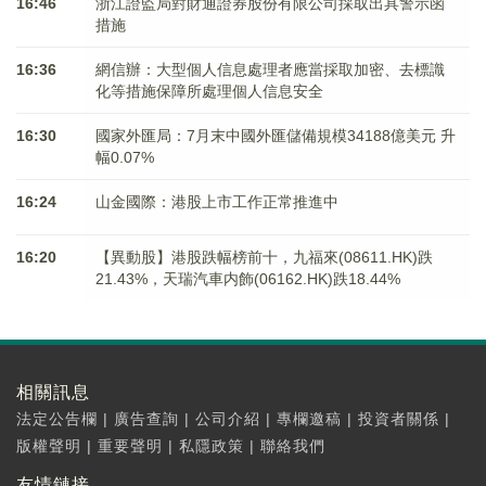
16:46
浙江證監局對財通證券股份有限公司採取出具警示函
措施
16:36
網信辦：大型個人信息處理者應當採取加密、去標識
化等措施保障所處理個人信息安全
16:30
國家外匯局：7月末中國外匯儲備規模34188億美元 升
幅0.07%
16:24
山金國際：港股上市工作正常推進中
16:20
【異動股】港股跌幅榜前十，九福來(08611.HK)跌
21.43%，天瑞汽車内飾(06162.HK)跌18.44%
相關訊息
法定公告欄
|
廣告查詢
|
公司介紹
|
專欄邀稿
|
投資者關係
|
版權聲明
|
重要聲明
|
私隱政策
|
聯絡我們
友情鏈接