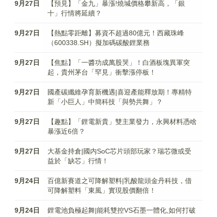
9月27日
【預見】「金九」暴漲!燒堿價格攀新高，「銀
十」行情將延續？
9月27日
【熱點零距離】募資不超過80億元！西藏珠峰
（600338.SH）擬加碼碳酸鋰業務
9月27日
【焦點】「一醬功成萬股哭」！白酒板塊異軍突
起，貴州茅台「罕見」衝擊漲停板！
9月27日
國產碳纖維孕育新機遇|喜迎產能釋放期！專精特
新「小巨人」中簡科技「與勢共舞」？
9月27日
【趣點】「鋰電新貴」雙主業發力，永興材料憑啥
暴漲近6倍？
9月27日
大基金持倉|國内SoC芯片頭部玩家？瑞芯微或受
益於「缺芯」行情！
9月24日
百億新賽道之可降解塑料|乳酸龍頭金丹科技，借
可降解塑料「東風」實現股價翻倍！
9月24日
鋰電池負極起舞|能耗雙控VS石墨一體化,如何打破