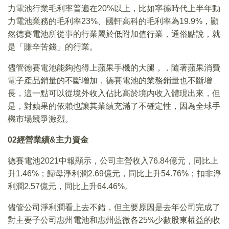
力電池行業毛利率普遍在20%以上，比如寧德時代上半年動
力電池業務的毛利率23%、國軒高科的毛利率為19.9%，顯
然德賽電池所從事的行業屬於低附加值行業，通俗點說，就
是「賺辛苦錢」的行業。
儘管德賽電池能夠抱得上蘋果手機的大腿，，隨著蘋果消費
電子產品銷量的不斷增加，德賽電池的業務銷量也不斷增
長，這一點可以從境外收入佔比高於境内收入體現出來，但
是，對蘋果的依賴也讓其業績充滿了不確定性，因為全球手
機市場競爭激烈。
02
經營業績&
主力資金
德賽電池2021中報顯示，公司主營收入76.84億元，同比上
升1.46%；歸母淨利潤2.69億元，同比上升54.76%；扣非淨
利潤2.57億元，同比上升64.46%。
儘管公司淨利潤看上去不錯，但主要原因是去年公司完成了
對主要子公司惠州電池和惠州藍微各25%少數股東權益的收