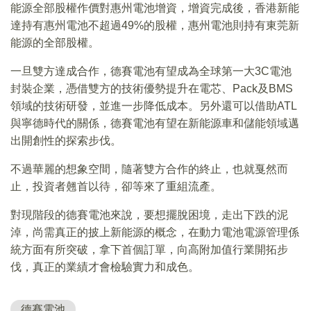
能源全部股權作價對惠州電池增資，增資完成後，香港新能
達持有惠州電池不超過49%的股權，惠州電池則持有東莞新
能源的全部股權。
一旦雙方達成合作，德賽電池有望成為全球第一大3C電池
封裝企業，憑借雙方的技術優勢提升在電芯、Pack及BMS
領域的技術研發，並進一步降低成本。另外還可以借助ATL
與寧德時代的關係，德賽電池有望在新能源車和儲能領域邁
出開創性的探索步伐。
不過華麗的想象空間，隨著雙方合作的終止，也就戛然而
止，投資者翹首以待，卻等來了重組流產。
對現階段的德賽電池來說，要想擺脫困境，走出下跌的泥
淖，尚需真正的披上新能源的概念，在動力電池電源管理係
統方面有所突破，拿下首個訂單，向高附加值行業開拓步
伐，真正的業績才會檢驗實力和成色。
德賽電池