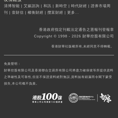
清博智能
|
艾媒諮詢
|
和訊
|
新時空
|
時代財經
|
證券市場周
刊
|
壹財信
|
權衡財經
|
攬富財經
|
更多...
香港政府指定刊載法定通告之憲報刊登報章
Copyright © 1998 - 2026 財華控股有限公司
香港財華社版權所有,未經同意不得轉載。
免責聲明：
財華控股有限公司及香港聯合交易所有限公司將盡力確保彼等所提供資料
之準確性及可靠性,但並不保證資料絕對無誤,資料如有錯漏而令閣下蒙受
損失,本公司概不負責。