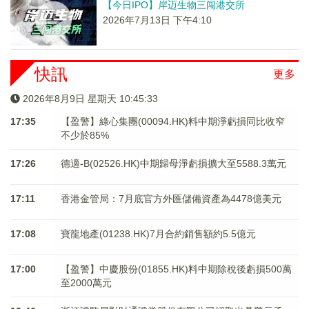
【今日IPO】岸迈生物三闯港交所
2026年7月13日 下午4:10
快訊
更多
2026年8月9日 星期天 10:45:34
17:35
【盈警】綠心集團(00094.HK)料中期淨虧損同比收窄
不少於85%
17:26
德適-B(02526.HK)中期歸母淨虧損擴大至5588.3萬元
17:11
香港金管局：7月底官方外匯儲備資產為4478億美元
17:08
寶龍地產(01238.HK)7月合約銷售額約5.5億元
17:00
【盈警】中慶股份(01855.HK)料中期除稅後虧損500萬
至2000萬元