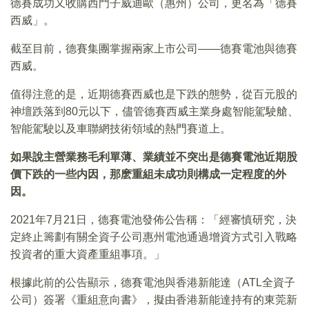
德賽成功又收購西門子威迪歐（惠州）公司，更名為「德賽
西威」。
截至目前，德賽集團掌握兩家上市公司——德賽電池與德賽
西威。
值得注意的是，近期德賽西威也是下跌的態勢，從百元股的
神壇跌落到80元以下，儘管德賽西威主業身處智能駕駛艙、
智能駕駛以及車聯網技術領域的熱門賽道上。
如果說主營業務毛利單薄、業績並不突出是德賽電池近期股
價下跌的一些内因，那麽重組未成功則構成一定程度的外
因。
2021年7月21日，德賽電池發佈公告稱：「經審慎研究，決
定終止籌劃有關全資子公司惠州電池通過增資方式引入戰略
投資者的重大資產重組事項。」
根據此前的公告顯示，德賽電池與香港新能達（ATL全資子
公司）簽署《重組意向書》，擬由香港新能達持有的東莞新