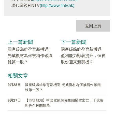
現代電視FINTV
(http://www.fintv.hk)
返回上頁
上一篇新聞
下一篇新聞
國產碳纖維孕育新機遇|
國產碳纖維孕育新機遇|
光威復材為何被稱作碳纖
盈利能力顯著提升，恒神
維第一股？
股份迎來新契機？
相關文章
9月28日
國產碳纖維孕育新機遇|光威復材為何被稱作碳纖
維第一股？
9月27日
【市場觀潮】中國電氣裝備集團橫空出世，千億級
新央企拉開帷幕