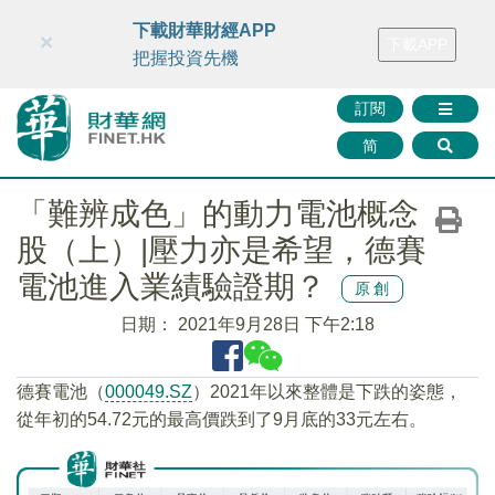
財華智庫網
FINTV
FINMETA
財華證券
媒體矩陣
下載財華財經APP
×
下載APP
智庫沙龍
聯絡我們
把握投資先機
訂閱
简
「難辨成色」的動力電池概念
股（上）|壓力亦是希望，德賽
電池進入業績驗證期？
原創
日期：
2021年9月28日 下午2:18
德賽電池（
000049.SZ
）2021年以來整體是下跌的姿態，
從年初的54.72元的最高價跌到了9月底的33元左右。