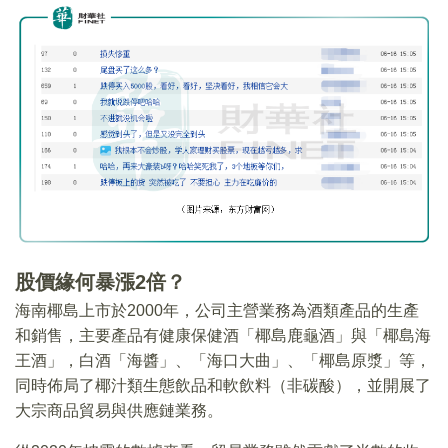
股價緣何暴漲2倍？
海南椰島上市於2000年，公司主營業務為酒類產品的生產
和銷售，主要產品有健康保健酒「椰島鹿龜酒」與「椰島海
王酒」，白酒「海醬」、「海口大曲」、「椰島原漿」等，
同時佈局了椰汁類生態飲品和軟飲料（非碳酸），並開展了
大宗商品貿易與供應鏈業務。