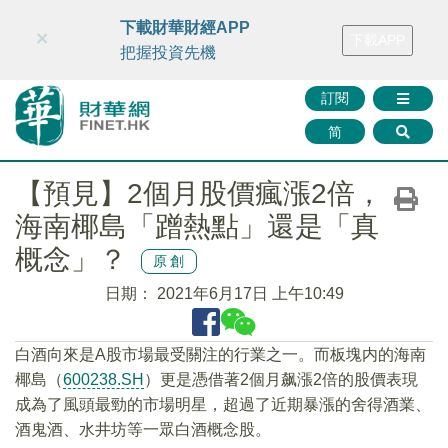
財華智庫網
FINTV
FINMETA
財華證券
媒體矩陣
下載財華財經APP
×
下載APP
智庫沙龍
聯絡我們
把握投資先機
訂閱
简
【預見】2個月股價瘋漲2倍，
海南椰島「蹭熱點」還是「真
概念」？
原創
日期：
2021年6月17日 上午10:49
白酒向來是A股市場最受關注的行業之一。而板塊内的海南
椰島（
600238.SH
）更是憑借著2個月飙漲2倍的股價表現
成為了風頭最勁的市場明星，超過了近期暴漲的舍得酒業、
酒鬼酒、水井坊等一眾白酒概念股。