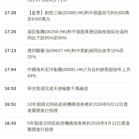
391.87%至412.71%
17:28
【盈警】創想三維(03388.HK)料中期盈转亏約5300萬
至6300萬元
17:20
湯臣集團(00258.HK)料中期股東應佔除稅後綜合溢利
同比下跌85%至90%
17:13
禮邦醫藥-B(09637.HK)料中期虧損同比收窄15%至
25%
17:04
中國海外宏洋集團(00081.HK)7月合約銷售額按年上升
44%
16:53
和光智成完成天使輪數千萬融資
16:51
10年期港元特區政府機構債券將於2026年8月12日透
過重開進行投標
16:43
5年期港元特區政府機構債券將於2026年8月12日透過
重開進行投標