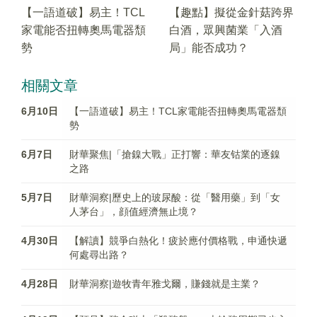
【一語道破】易主！TCL
【趣點】擬從金針菇跨界
家電能否扭轉奧馬電器頹
白酒，眾興菌業「入酒
勢
局」能否成功？
相關文章
6月10日
【一語道破】易主！TCL家電能否扭轉奧馬電器頹
勢
6月7日
財華聚焦|「搶鎳大戰」正打響：華友钴業的逐鎳
之路
5月7日
財華洞察|歷史上的玻尿酸：從「醫用藥」到「女
人茅台」，顔值經濟無止境？
4月30日
【解讀】競爭白熱化！疲於應付價格戰，申通快遞
何處尋出路？
4月28日
財華洞察|遊牧青年雅戈爾，賺錢就是主業？