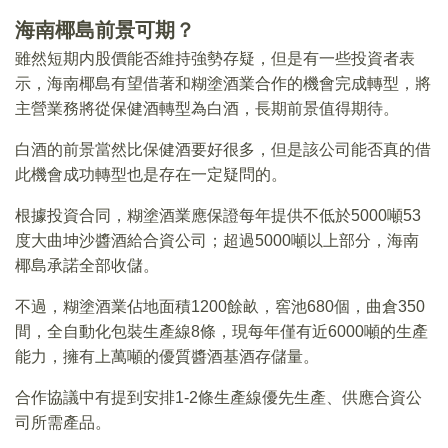
海南椰島前景可期？
雖然短期内股價能否維持強勢存疑，但是有一些投資者表
示，海南椰島有望借著和糊塗酒業合作的機會完成轉型，將
主營業務將從保健酒轉型為白酒，長期前景值得期待。
白酒的前景當然比保健酒要好很多，但是該公司能否真的借
此機會成功轉型也是存在一定疑問的。
根據投資合同，糊塗酒業應保證每年提供不低於5000噸53
度大曲坤沙醬酒給合資公司；超過5000噸以上部分，海南
椰島承諾全部收儲。
不過，糊塗酒業佔地面積1200餘畝，窖池680個，曲倉350
間，全自動化包裝生產線8條，現每年僅有近6000噸的生產
能力，擁有上萬噸的優質醬酒基酒存儲量。
合作協議中有提到安排1-2條生產線優先生產、供應合資公
司所需產品。