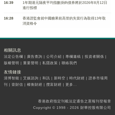
16:39
1年期港元隔夜平均指數掛鉤債券將於2026年8月12日
進行投標
16:28
香港證監會就中國糖果前高管的失當行為取得13年取
消資格令
相關訊息
法定公告欄
|
廣告查詢
|
公司介紹
|
專欄邀稿
|
投資者關係
|
版權聲明
|
重要聲明
|
私隱政策
|
聯絡我們
友情鏈接
清博智能
|
艾媒諮詢
|
和訊
|
新時空
|
時代財經
|
證券市場周
刊
|
壹財信
|
權衡財經
|
攬富財經
|
更多...
香港政府指定刊載法定通告之憲報刊登報章
Copyright © 1998 - 2026 財華控股有限公司