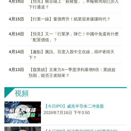
4月19日
【預見】豬企碰上「殺豬盤」，本輪豬周期已步入
下行通道？
4月15日
【行業一線】量價齊升！紙業迎來爆賺時代？
4月14日
【預見】又一「行業茅」陣亡！中國中免還有什麽
「配置價值」？
4月14日
【趣點】騰訊、百度入股中文在線，得IP者得天
下？
4月13日
【窺業績】京東方A一季度淨利暴增8倍：業績超
預期，能否王者歸來？
視頻
【今日IPO】威兆半导体二冲港股
2026年7月16日 下午3:50