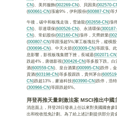
CN
)、美邦服飾(
002269-CN
)、貝因美(
002570-C
(
600661-CN
)漲逾9%，伊利股份(
600887-CN
)等
午後，碳中和板塊走強，雪迪龍(
002658-CN
)漲
CN
)、菲達環保(
600526-CN
)、永清環保(
300187
CN
)、常鋁股份(
002160-CN
)漲停，天齊鋰業(
00
(
000807-CN
)等跟漲超5%;軍工板塊拉升，縱橫股
(
300696-CN
)、中天火箭(
003009-CN
)等跟漲。
息影響，影視板塊集體下挫，長城退(
002071-CN
跌超4%，唐德影視(
300426-CN
)等多股下跌。白
酒(
600559-CN
)、皇台酒業(
000995-CN
)跌停，金
貢酒(
603198-CN
)等多股跟跌，貴州茅台(
600519
CN
)跌超13%，麥迪科技(
603990-CN
)跌停，浩特
(
300966-CN
)等跟跌超6%。
拜登再推天量刺激法案 MSCI推出中國
消息面上，拜登28日發表上任以來對美國國會參
出和稅收抵免計劃。為了給上述計劃提供部分資金