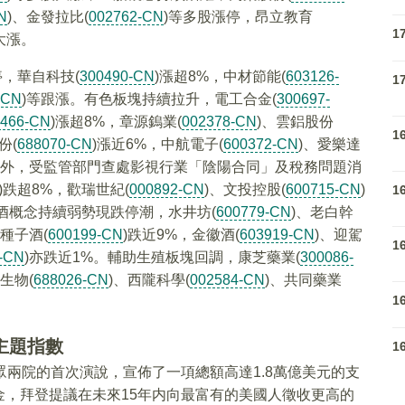
N
)、金發拉比(
002762-CN
)等多股漲停，昂立教育
1
大漲。
停，華自科技(
300490-CN
)漲超8%，中材節能(
603126-
1
-CN
)等跟漲。有色板塊持續拉升，電工合金(
300697-
2466-CN
)漲超8%，章源鎢業(
002378-CN
)、雲鋁股份
1
份(
688070-CN
)漲近6%，中航電子(
600372-CN
)、愛樂達
此外，受監管部門查處影視行業「陰陽合同」及稅務問題消
)跌超8%，歡瑞世紀(
000892-CN
)、文投控股(
600715-CN
)
1
酒概念持續弱勢現跌停潮，水井坊(
600779-CN
)、老白幹
種子酒(
600199-CN
)跌近9%，金徽酒(
603919-CN
)、迎駕
1
-CN
)亦跌近1%。輔助生殖板塊回調，康芝藥業(
300086-
生物(
688026-CN
)、西隴科學(
002584-CN
)、共同藥業
1
主題指數
1
眾兩院的首次演說，宣佈了一項總額高達1.8萬億美元的支
，拜登提議在未來15年内向最富有的美國人徵收更高的