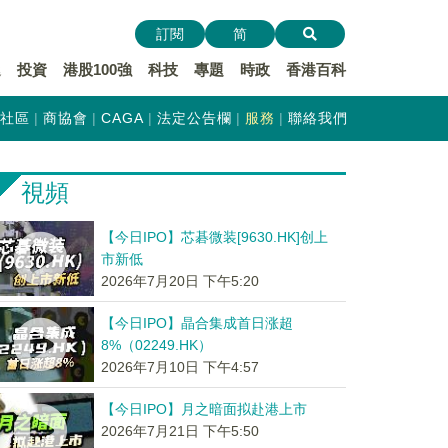
訂閱
简
遞
投資
港股100強
科技
專題
時政
香港百科
社區
商協會
CAGA
法定公告欄
服務
聯絡我們
視頻
【今日IPO】芯碁微装[9630.HK]创上
市新低
2026年7月20日 下午5:20
【今日IPO】晶合集成首日涨超
8%（02249.HK）
2026年7月10日 下午4:57
【今日IPO】月之暗面拟赴港上市
2026年7月21日 下午5:50