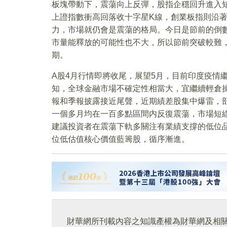
板塊帶動下，震蕩向上反彈，股指企穩回升進入短期
上證指數衝高回落收十字星K線，創業板指則沿著
力，市場就仍會是震蕩的格局。今日是節前的倒
市量能釋放的可能性也不大，所以節前突破較難
期。
A股4月行情即將收尾，展望5月，目前印度疫情
知，全球金融市場不確定性相當大，宜繼續輕倉
報和季報披露接近尾聲，近期績差股集中爆雷，
一個多月均在一百多點區間内反復震蕩，市場短
建議投資者在震蕩下軌多關注有業績支撐的低位
位低估值核心價值藍籌股，循序漸進。
財華網所刊載內容之知識產權為財華網及相