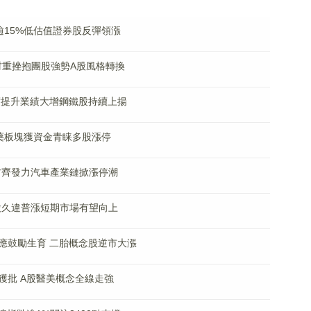
逾15%低估值證券股反彈領漲
 題材重挫抱團股強勢A股風格轉換
度提升業績大增鋼鐵股持續上揚
醫藥板塊獲資金青睐多股漲停
材齊發力汽車產業鏈掀漲停潮
股久違普漲短期市場有望向上
應鼓勵生育 二胎概念股逆市大漲
獲批 A股醫美概念全線走強