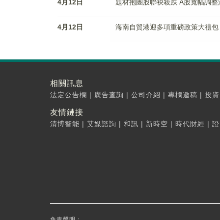
4月12日
題材抱團股聯袂殺跌 A股寬幅調整滬
4月12日
海南自貿港迎多項重磅政策大禮包
相關訊息
法定公告欄
|
廣告查詢
|
公司介紹
|
專欄邀稿
|
投資
友情鏈接
清博智能
|
艾媒諮詢
|
和訊
|
新時空
|
時代財經
|
證
免責聲明：