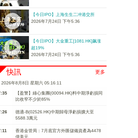
【今日IPO】上海生生二冲港交所
2026年7月24日 下午5:36
【今日IPO】大金重工[1081.HK]飙涨
超19%
2026年7月24日 下午5:36
快訊
更多
2026年8月8日 星期六 05:16:12
7:35
【盈警】綠心集團(00094.HK)料中期淨虧損同
比收窄不少於85%
7:26
德適-B(02526.HK)中期歸母淨虧損擴大至
5588.3萬元
7:11
香港金管局：7月底官方外匯儲備資產為4478
億美元