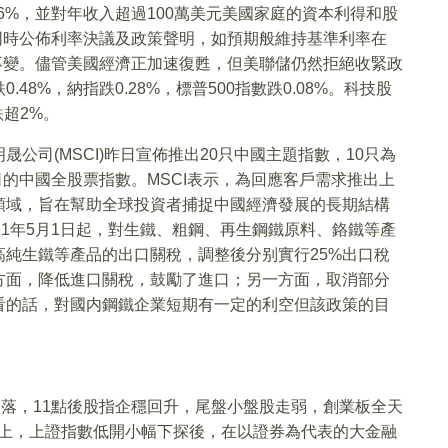
.6%，並對年收入超過100萬美元美國家庭的資本利得和股
儲同時公佈利率決議及政策聲明，如預期般維持基準利率在
規模不變。儘管美國經濟正加速復甦，但美聯儲仍然拒絕收緊政
8%，納指跌0.28%，標普500指數跌0.08%。科技股
超2%。
公司(MSCI)昨日宣佈推出20只中國主題指數，10只為
司的中國全股票指數。MSCI表示，為回應客戶需求推出上
領域，旨在幫助全球投資者捕捉中國經濟發展的長期結構
21年5月1日起，對生鐵、粗鋼、再生鋼鐵原料、鉻鐵等產
純生鐵等產品的出口關稅，調整後分别實行25%出口稅
一方面，降低進口關稅，鼓勵了進口；另一方面，取消部分
看的話，對國内鋼鐵企業短期有一定的利空但該政策的目
。
落，11點後股指企穩回升，尾盤小盤股走弱，創業板全天
面上，上證指數低開小幅下探後，在以證券為代表的大金融