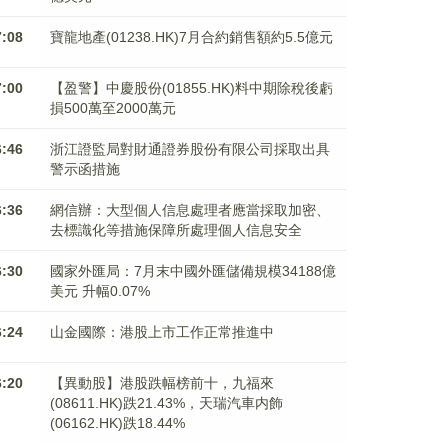
7:08
寶龍地產(01238.HK)7月合約銷售額約5.5億元
7:00
【盈警】中慶股份(01855.HK)料中期除稅後虧
損500萬至2000萬元
6:46
浙江證監局對財通證券股份有限公司採取出具
警示函措施
6:36
網信辦：大型個人信息處理者應當採取加密、
去標識化等措施保障所處理個人信息安全
6:30
國家外匯局：7月末中國外匯儲備規模34188億
美元 升幅0.07%
6:24
山金國際：港股上市工作正常推進中
6:20
【異動股】港股跌幅榜前十，九福來
(08611.HK)跌21.43%，天瑞汽車内飾
(06162.HK)跌18.44%