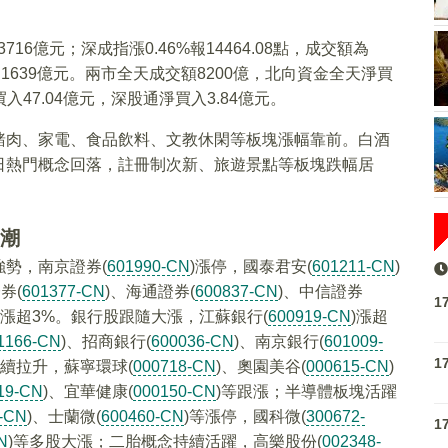
716億元；深成指漲0.46%報14464.08點，成交額為
交額為1639億元。兩市全天成交額8200億，北向資金全天淨買
入47.04億元，深股通淨買入3.84億元。
豬肉、家電、食品飲料、文教休閑等板塊漲幅靠前。白酒
日熱門概念回落，註冊制次新、旅遊景點等板塊跌幅居
停潮
勢，南京證券(
601990-CN
)漲停，國泰君安(
601211-CN
)
券(
601377-CN
)、海通證券(
600837-CN
)、中信證券
1
市漲超3%。銀行股跟隨大漲，江蘇銀行(
600919-CN
)漲超
1166-CN
)、招商銀行(
600036-CN
)、南京銀行(
601009-
1
續拉升，蘇寧環球(
000718-CN
)、奧園美谷(
000615-CN
)
19-CN
)、宜華健康(
000150-CN
)等跟漲；半導體板塊活躍
-CN
)、士蘭微(
600460-CN
)等漲停，國科微(
300672-
1
N
)等多股大漲；二胎概念持續活躍，高樂股份(
002348-