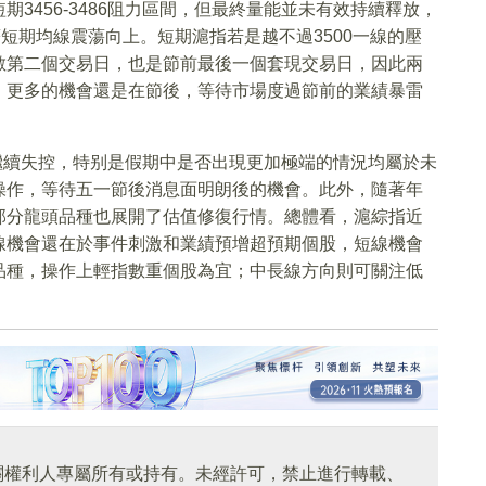
3456-3486阻力區間，但最終量能並未有效持續釋放，
短期均線震蕩向上。短期滬指若是越不過3500一線的壓
數第二個交易日，也是節前最後一個套現交易日，因此兩
，更多的機會還是在節後，等待市場度過節前的業績暴雷
繼續失控，特别是假期中是否出現更加極端的情況均屬於未
操作，等待五一節後消息面明朗後的機會。此外，隨著年
部分龍頭品種也展開了估值修復行情。總體看，滬綜指近
線機會還在於事件刺激和業績預增超預期個股，短線機會
品種，操作上輕指數重個股為宜；中長線方向則可關注低
關權利人專屬所有或持有。未經許可，禁止進行轉載、