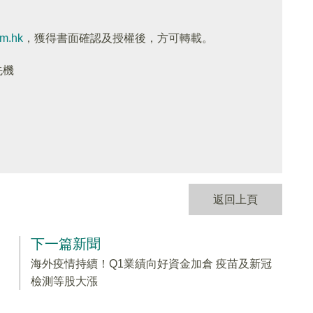
om.hk
，獲得書面確認及授權後，方可轉載。
先機
返回上頁
下一篇新聞
海外疫情持續！Q1業績向好資金加倉 疫苗及新冠
檢測等股大漲