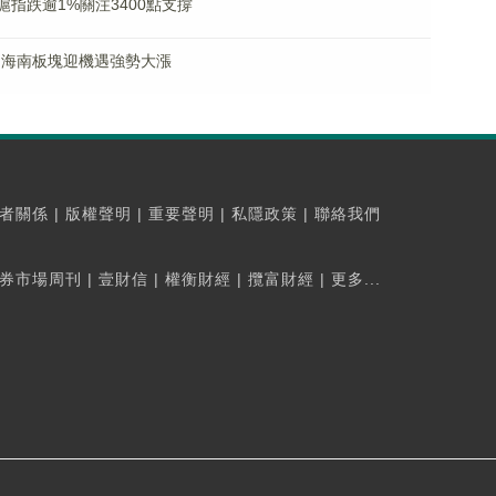
指跌逾1%關注3400點支撐
 海南板塊迎機遇強勢大漲
者關係
|
版權聲明
|
重要聲明
|
私隱政策
|
聯絡我們
券市場周刊
|
壹財信
|
權衡財經
|
攬富財經
|
更多...