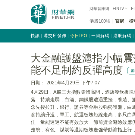
財華智庫網
FINTV
F
港股100強
官網
榜
快訊
港交所發佈
今日IPO
一圖解碼
港股解碼
大金融護盤滬指小幅震
能不足制約反彈高度
日期：
2021年4月29日 下午7:07
4月29日，A股三大指數集體高開，酒店餐飲板
落，持續走弱，白酒、鋼鐵股遭遇重挫，養殖、
念先後拉升，銀行、證券等金融股強勢護盤，白
念持續升溫，軍工、航運板塊短線走高，多只白
佳，量能遲遲不能有效放大，節前資金避險效應
走勢，有色、煤炭等週期板塊走強帶動滬指上行，