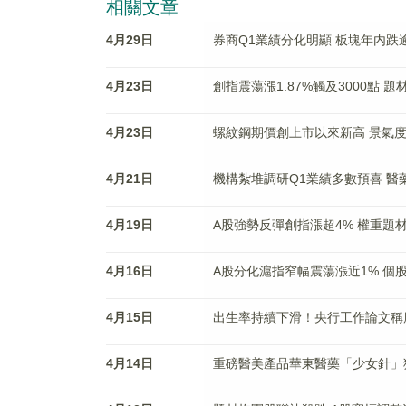
相關文章
4月29日
券商Q1業績分化明顯 板塊年内跌
4月23日
創指震蕩漲1.87%觸及3000點
4月23日
螺紋鋼期價創上市以來新高 景氣
4月21日
機構紮堆調研Q1業績多數預喜 
4月19日
A股強勢反彈創指漲超4% 權重題
4月16日
A股分化滬指窄幅震蕩漲近1% 個
4月15日
出生率持續下滑！央行工作論文稱
4月14日
重磅醫美產品華東醫藥「少女針」