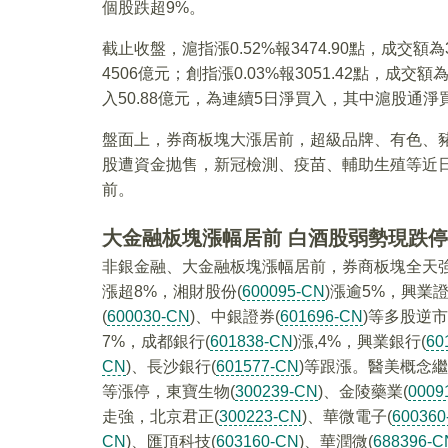
個股跌超9%。
截止收盤，滬指漲0.52%報3474.90點，成交額為3
4506億元；創指漲0.03%報3051.42點，成
入50.88億元，為連續5日淨買入，其中滬股通淨買
盤面上，券商板塊大漲居前，超級品牌、有色、
股遭資金抛售，新冠檢測、疫苗、輔助生殖等近
前。
大金融板塊漲幅居前 白酒股弱勢現跌
非銀金融、大金融板塊漲幅居前，券商板塊全天強
漲超8%，湘財股份(
600095-CN
)漲逾5%，興業證
(
600030-CN
)、中銀證券(
601696-CN
)等多股逆
7%，成都銀行(
601838-CN
)漲,4%，興業銀行(
60
CN
)、長沙銀行(
601577-CN
)等跟漲。醫美概念繼
等漲停，東寶生物(
300239-CN
)、金陵藥業(
0009
走強，北京君正(
300223-CN
)、華微電子(
600360
CN
)、匯頂科技(
603160-CN
)、華潤微(
688396-C