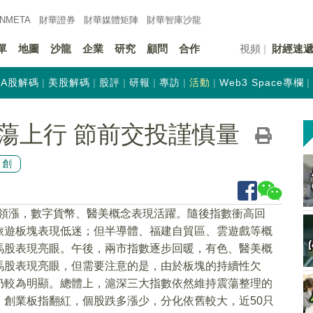
INMETA
財華證券
財華
媒體矩陣
財華
智庫沙龍
單
地圖
沙龍
企業
研究
顧問
合作
視頻
財經速
A股解碼
美股解碼
股評
研報
專訪
活動
Web3 Space專欄
蕩上行 節前交投謹慎量
原創
塊領漲，數字貨幣、醫美概念表現活躍。隨後指數衝高回
旅遊板塊表現低迷；但半導體、福建自貿區、雲遊戲等概
馬股表現亮眼。午後，兩市指數逐步回暖，有色、醫美概
馬股表現亮眼，但需要注意的是，由於板塊的持續性欠
仍較為明顯。總體上，滬深三大指數依然維持震蕩整理的
創業板指翻紅，個股跌多漲少，分化依舊較大，近50只