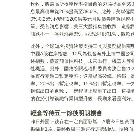
稅收，將最高所得稅稅率從目前的37%提高至39
息最高稅率從20%提高至39.6%。此外，美聯
0%-0.25%不變和1200億美元月度債券購買
策。受各消息影響，美三大股指集體收跌，道指跌0.4
漲跌不一，谷歌漲超3%，亞馬遜漲超1%，微軟跌
此外，全球知名投資決策支持工具與服務提供商明晟
中國A股在岸指數，10只為包含海外上市中國公
述指數，覆蓋颠覆性科技、未來出行、機器人等
性機遇。另外，國務院關稅稅則委員會決定自20
品實行零進口暫定稅率；適當提高矽鐵、鉻鐵、高
率、20%出口暫定稅率、15%出口暫定稅率。
鋼鐵出口的退稅，一定程度上壓制了出口，這樣
的在於引導鋼鐵行業轉型升級，長期來看是利好
輕倉等待五一節後明朗機會
昨日外圍下跌存在一定負面影響，A股今日衝高回
振幅超1%，最終收盤平盤運行走勢糾結。技術