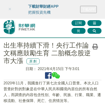
財華智庫網
FINTV
FINMETA
財華證券
媒體矩陣
下載財華財經APP
×
下載APP
智庫沙龍
聯絡我們
把握投資先機
訂閱
简
出生率持續下滑！央行工作論
文稱應鼓勵生育 二胎概念股逆
市大漲
原創
日期：
2021年4月15日 下午3:01
2020年11月，我國進行了第七次全國人口普查。本次人口
普查針對的對象是在中華人民共和國境内居住的所有自然
人，而調查的内容包含性别、年齡、民族、行業、職業、遷
移流動、社會保障、死亡、住房情況等。