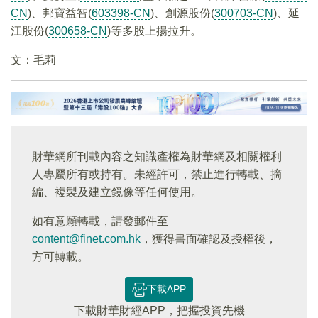
CN
)、邦寶益智(
603398-CN
)、創源股份(
300703-CN
)、延
江股份(
300658-CN
)等多股上揚拉升。
文：毛莉
財華網所刊載內容之知識產權為財華網及相關權利
人專屬所有或持有。未經許可，禁止進行轉載、摘
編、複製及建立鏡像等任何使用。
如有意願轉載，請發郵件至
content@finet.com.hk
，獲得書面確認及授權後，
方可轉載。
下載APP
下載財華財經APP，把握投資先機