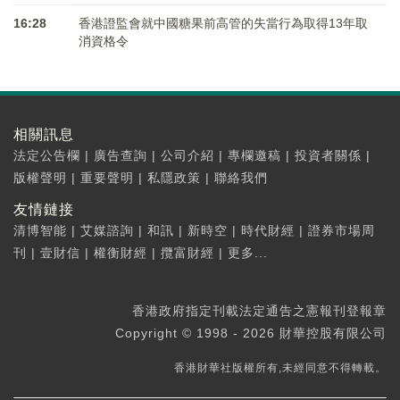
16:28
香港證監會就中國糖果前高管的失當行為取得13年取
消資格令
相關訊息
法定公告欄
|
廣告查詢
|
公司介紹
|
專欄邀稿
|
投資者關係
|
版權聲明
|
重要聲明
|
私隱政策
|
聯絡我們
友情鏈接
清博智能
|
艾媒諮詢
|
和訊
|
新時空
|
時代財經
|
證券市場周
刊
|
壹財信
|
權衡財經
|
攬富財經
|
更多...
香港政府指定刊載法定通告之憲報刊登報章
Copyright © 1998 - 2026 財華控股有限公司
香港財華社版權所有,未經同意不得轉載。