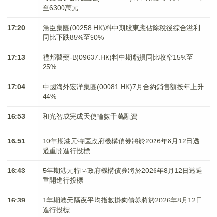
至6300萬元
17:20
湯臣集團(00258.HK)料中期股東應佔除稅後綜合溢利
同比下跌85%至90%
17:13
禮邦醫藥-B(09637.HK)料中期虧損同比收窄15%至
25%
17:04
中國海外宏洋集團(00081.HK)7月合約銷售額按年上升
44%
16:53
和光智成完成天使輪數千萬融資
16:51
10年期港元特區政府機構債券將於2026年8月12日透
過重開進行投標
16:43
5年期港元特區政府機構債券將於2026年8月12日透過
重開進行投標
16:39
1年期港元隔夜平均指數掛鉤債券將於2026年8月12日
進行投標