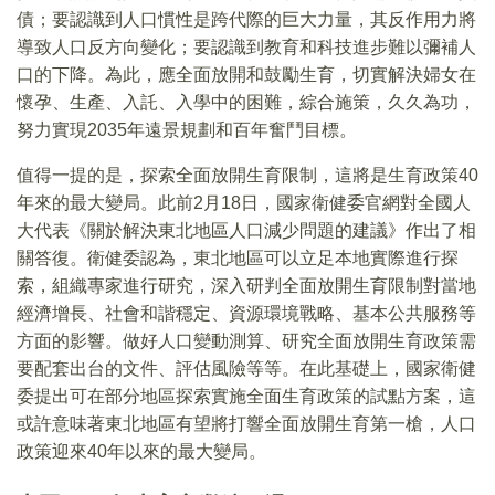
債；要認識到人口慣性是跨代際的巨大力量，其反作用力將
導致人口反方向變化；要認識到教育和科技進步難以彌補人
口的下降。為此，應全面放開和鼓勵生育，切實解決婦女在
懷孕、生產、入託、入學中的困難，綜合施策，久久為功，
努力實現2035年遠景規劃和百年奮鬥目標。
值得一提的是，探索全面放開生育限制，這將是生育政策40
年來的最大變局。此前2月18日，國家衛健委官網對全國人
大代表《關於解決東北地區人口減少問題的建議》作出了相
關答復。衛健委認為，東北地區可以立足本地實際進行探
索，組織專家進行研究，深入研判全面放開生育限制對當地
經濟增長、社會和諧穩定、資源環境戰略、基本公共服務等
方面的影響。做好人口變動測算、研究全面放開生育政策需
要配套出台的文件、評估風險等等。在此基礎上，國家衛健
委提出可在部分地區探索實施全面生育政策的試點方案，這
或許意味著東北地區有望將打響全面放開生育第一槍，人口
政策迎來40年以來的最大變局。