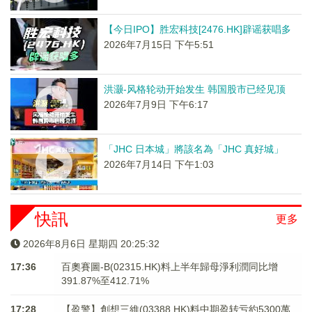
【今日IPO】胜宏科技[2476.HK]辟谣获唱多
2026年7月15日 下午5:51
洪灏-风格轮动开始发生 韩国股市已经见顶
2026年7月9日 下午6:17
「JHC 日本城」將該名為「JHC 真好城」
2026年7月14日 下午1:03
快訊
更多
2026年8月6日 星期四 20:25:32
17:36
百奧賽圖-B(02315.HK)料上半年歸母淨利潤同比增
391.87%至412.71%
17:28
【盈警】創想三維(03388.HK)料中期盈转亏約5300萬