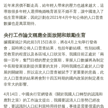
近年來房價不斷走高，給年輕人帶來的壓力也越來越大，這
導致很多年輕人選擇晚婚晚育甚至不婚不育，讓中國進入了
低生育率國家，因此計劃在2021年4月中旬公佈的人口普查
數據也是萬眾期待。
央行工作論文稱應全面放開和鼓勵生育
據國家統計局此前3月15日表示，將在4月上旬舉行發佈
會，屆時將公佈人口普查結果，包括年齡結構、性别結構、
受教育的程度以及各區域人口狀況等。我國目前正處於「兩
個一百年」奮鬥目標的歷史交匯期，掌握人口數據將為制定
中長期發展規劃提供重要的支持，同時我國也正處於人口發
展的關鍵期，所以這次人口普查被賦予了更重要的意義，此
次人口普查的結果將會對十四五時期的國内政策的制定產生
非常大的影響。
4月14日，中國央行官網發表《關於我國人口轉型的認識和
應對之策》的工作論文提出，我國要認清人口形勢已經改
變，要認識到人口紅利當時用得舒服，事後是需要償還的負