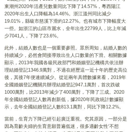
東潮州2020年活產兒數量同比下降了14.57%，粵西陽江
2020年出生人口降幅為14.46%。浙江溫州同比減少
19.01%，縣級市慈溪下滑約12.27%。也有城市下降幅度大
一些。如浙江的山區市麗水，全年出生22799人，比上年減
少7041人，下降了23.6%。
此外，結婚人數也是一個重要參照。眾所周知，結婚人數的
持續減少，必然會間接導致出生人口數量的下滑。相關數據
顯示，2013年我國各級民政部門和婚姻登記機構共依法辦
理結婚登記1346.9萬對，不過在經歷這一近十年的歷史高位
後，其後7年便連續減少。從近兩年具體數據來看，2019年
全國婚姻登記機關共辦理結婚登記947.1萬對，首次跌破
1000萬對，比2013年減少了400萬對，下降了三成。2020
年全國結婚登記人數再創新低，據2020年民政統計數據顯
示，去年全國結婚登記人數813.1萬對，同比下降12.2%。
當前，生育力下降已經引起廣泛重視。究其原因，一部分是
因為育齡夫婦的生育意願普遍低迷，很多適齡女性‘不想