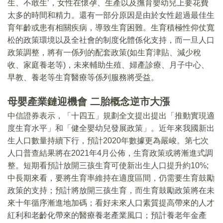
生、不敢生’，女性在懷孕、生產以及撫育嬰幼兒上要花費
太多的時間和精力。還有一部分原因是由於女性超過最佳生
育年齡或患有相關疾病，導致生育困難。生育積極性仰仗寬
松的政策環境以及全社會的制度化體係化支持，而一旦人口
政策調整，將有一係列的配套政策(如生育津貼、減少稅
收、家庭養老等)，未來輔助生殖、婦產診療、月子中心、
早教、養老等生育醫療等係列服務將受益。
母嬰產業鏈迎機會 二胎概念
逆市
大漲
中信證券表示，「十四五」規劃全文提出提出「推動實現適
度生育水平」和「健全嬰幼兒發展政策」。近年來我國新出
生人口數量持續下行，預計2020年數據更為嚴峻。第七次
人口普查結果將在2021年4月公佈，生育政策或將漸進式調
整。短期看預計放開三孩生育可使新出生人口提升約10%;
中長期來看，要將生育率維持在適度區間，仍需要生育鼓勵
政策的支持；預計將放開三孩生育，而生育鼓勵政策將在未
來十年循序漸進地加碼；看好未來人口素質提高帶來的人才
紅利和老齡化帶來的醫療養老產業風口；預計養老年金產