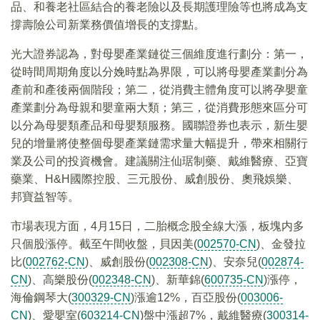
品、和養老社區結合的養老險以及長期護理險等也將成為支
撐壽險公司新業務價值增長的支撐點。
光大證券認為，對母嬰產業鏈從三個維度進行劃分：第一，
從時間周期角度以分娩時點為界限，可以將母嬰產業劃分為
產前和產後兩個階段；第二，從消費主體角度可以將孕嬰童
產業劃分為母親和嬰童兩大類；第三，從消費形態來區分可
以分為母嬰類產品和母嬰類服務。國聯證券也表示，新生嬰
兒的增量將使整個母嬰產業鏈需求量大幅提升，帶來相關行
業及公司的投資機會。建議關注仙琚制藥、戴維醫療、亞寶
藥業、H&H國際控股、三元股份、威創股份、奧飛娛樂、
邦寶益智等。
市場表現方面，4月15日，二胎概念股全線大漲，板塊内多
只個股漲停。截至午間收盤，貝因美(
002570-CN
)、金發拉
比(
002762-CN
)、威創股份(
002308-CN
)、安奈兒(
002874-
CN
)、高樂股份(
002348-CN
)、新華錦(
600735-CN
)漲停，
海倫鋼琴大(
300329-CN
)漲逾12%，百亞股份(
003006-
CN
)、愛嬰室(
603214-CN
)盤中漲超7%，戴維醫療(
300314-