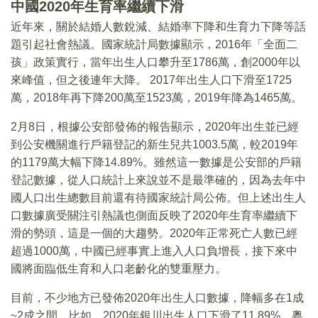
中國2020年生育率繼續下滑
近年來，關於結婚人數銳減、結婚率下降和生育力下降等話
題引起社會熱議。國家統計局數據顯示，2016年「全面二
孩」政策實行，當年出生人口攀升至1786萬，創2000年以
來峰值，但之後連年大降。 2017年出生人口下滑至1725
萬，2018年再下降200萬至1523萬，2019年降為1465萬。
2月8日，根據公安部發佈的報告顯示，2020年出生並已經
到公安機關進行戶籍登記的新生兒共1003.5萬，較2019年
的1179萬大幅下降14.89%。雖然這一數據是公安部的戶籍
登記數據，從人口統計上來說並不是最準確的，因為去年中
國人口出生總數目前還有待國家統計局公佈。但上述出生人
口數據廣受關注引熱議也側面反映了2020年生育率繼續下
滑的勢頭，這是一個的大趨勢。2020年正常死亡人數已經
超過1000萬，中國已經事實上進入人口負增長，接下來中
國將面臨低生育和人口老齡化的雙重壓力。
目前，不少地方已發佈2020年出生人口數據，降幅多在1成
~2成之間。比如，2020年銀川出生人口下滑了11.89%，粵