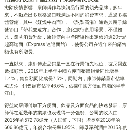
撇除疫情影響，康師傅作為快消品行業的領先品牌，多年
來，不斷產出多規格過口味滿足不同的消費需求，通過多媒
體營銷，其中《紅燒牛肉面》、《熬製高湯》通過與親子綜
藝節目「帶我去遠方」合作，強化旅行食用場景，不僅如
此，隨著消費升級，康師傅向中產階級推出定價超過20元的
超高端面《Express 速達面館》，使得公司在近年來的銷售
額也有所增長。
一直以來，康師傅產品銷量一直在行業領先地位，據尼爾森
數據顯示，2019年上半年中國方便面整體銷量同比增長
1.4%，銷售額同比成長7.5%，同期内，康師傅銷量市佔率
42.9%，銷售額市佔率46.6%，佔據中國方便面市場的半壁
江山。
得益於康師傅旗下方便面、飲品及方面食品的快速發展，康
師傅在近幾年的業績也表現得十分強勢。公司的收入由
2015年的572.78億元（人民幣，下同）增長至2018年的
606.86億元，年復合增長率1.95%，歸母淨利潤由2015年的