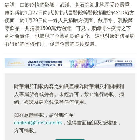
結語：由於疫情的影響，武漢、黃石等湖北地區受疫嚴重，
康師傅於1月27日向武漢市武昌醫院等醫院捐贈約4250箱方
便面，於1月29日向一線人員捐贈方便面、飲用水、乳酸菌
等飲品，共捐贈1500萬元物資。可見，康師傅在疫情之下
的社會責任，也體現了企業的良好文化，這也對康師傅品牌
有很好的宣傳作用，促進企業的長期發展。
財華網所刊載內容之知識產權為財華網及相關權利
人專屬所有或持有。未經許可，禁止進行轉載、摘
編、複製及建立鏡像等任何使用。
如有意願轉載，請發郵件至
content@finet.com.hk
，獲得書面確認及授權後，
方可轉載。