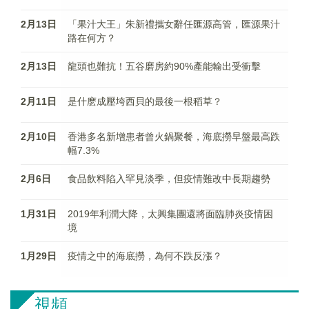
2月13日
「果汁大王」朱新禮攜女辭任匯源高管，匯源果汁
路在何方？
2月13日
龍頭也難抗！五谷磨房約90%產能輸出受衝擊
2月11日
是什麽成壓垮西貝的最後一根稻草？
2月10日
香港多名新增患者曾火鍋聚餐，海底撈早盤最高跌
幅7.3%
2月6日
食品飲料陷入罕見淡季，但疫情難改中長期趨勢
1月31日
2019年利潤大降，太興集團還將面臨肺炎疫情困
境
1月29日
疫情之中的海底撈，為何不跌反漲？
視頻