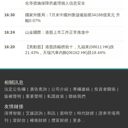
化等措施保障所處理個人信息安全
16:30
國家外匯局：7月末中國外匯儲備規模34188億美元 升
幅0.07%
16:24
山金國際：港股上市工作正常推進中
16:20
【異動股】港股跌幅榜前十，九福來(08611.HK)跌
21.43%，天瑞汽車内飾(06162.HK)跌18.44%
相關訊息
法定公告欄
|
廣告查詢
|
公司介紹
|
專欄邀稿
|
投資者關係
|
版權聲明
|
重要聲明
|
私隱政策
|
聯絡我們
友情鏈接
清博智能
|
艾媒諮詢
|
和訊
|
新時空
|
時代財經
|
證券市場周
刊
|
壹財信
|
權衡財經
|
攬富財經
|
更多...