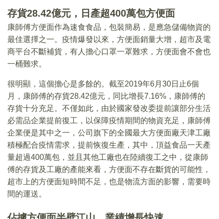
存貨28.42億元，日產超400萬包方便面
康師傅方便面作為速食食品，包裝簡易，是應急儲備物資的
最佳選擇之一。疫情爆發以來，方便面銷量大增，超市及電
商平台不斷補貨，有人擔心口罩一罩難求，方便面會不會也
一桶難求。
很明顯，這個擔心是多餘的。截至2019年6月30日止6個
月，康師傅的存貨28.42億元，同比增長7.16%，康師傅的
存貨十分充足。不僅如此，由於國家發改委提前讓部分生活
必需品企業提前復工，以保障疫情期間的物資充足，康師傅
企業便是其中之一，公司旗下的全國最大方便面廠天津工廠
積極配合疫情需求，提前恢復生產，其中，頂益食品一天產
量超過400萬包，並且其他工廠也在陸續復工之中，從康師
傅的存貨及工廠的產能來看，方便面不存在斷貨的可能性，
超市上的方便面短時間不足，也是物流方面的影響，需要時
間的運送。
佔據方便面半壁江山，業績增長快速