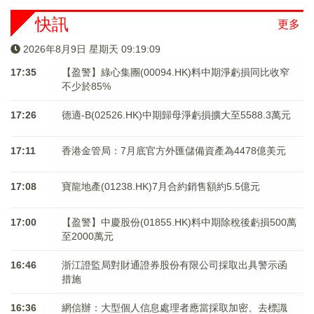
快訊
更多
2026年8月9日 星期天 09:19:09
17:35
【盈警】綠心集團(00094.HK)料中期淨虧損同比收窄
不少於85%
17:26
德適-B(02526.HK)中期歸母淨虧損擴大至5588.3萬元
17:11
香港金管局：7月底官方外匯儲備資產為4478億美元
17:08
寶龍地產(01238.HK)7月合約銷售額約5.5億元
17:00
【盈警】中慶股份(01855.HK)料中期除稅後虧損500萬
至2000萬元
16:46
浙江證監局對財通證券股份有限公司採取出具警示函
措施
16:36
網信辦：大型個人信息處理者應當採取加密、去標識