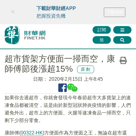
財華智庫網
FINTV
FINMETA
財華證券
媒體矩陣
下載財華財經APP
×
下載APP
智庫沙龍
聯絡我們
把握投資先機
訂閱
简
超市貨架方便面一掃而空，康
師傅節後漲超15%
原創
日期：
2020年2月15日 上午8:45
如果你去過超市，你就會發現今年春節超市大多貨架上的速
凍食品都被清空，這是由於新型冠狀肺炎疫情的影響，人們
避免外出，超市上的方便面、火腿等速凍食品一掃而空，只
剩下少部分零食。
康師傅(
00322-HK
)方便面作為方便面之王，無論在超市還