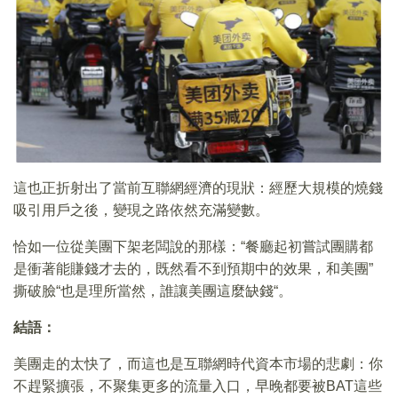
這也正折射出了當前互聯網經濟的現狀：經歷大規模的燒錢
吸引用戶之後，變現之路依然充滿變數。
恰如一位從美團下架老闆說的那樣：“餐廳起初嘗試團購都
是衝著能賺錢才去的，既然看不到預期中的效果，和美團”
撕破臉“也是理所當然，誰讓美團這麼缺錢“。
結語：
美團走的太快了，而這也是互聯網時代資本市場的悲劇：你
不趕緊擴張，不聚集更多的流量入口，早晚都要被BAT這些