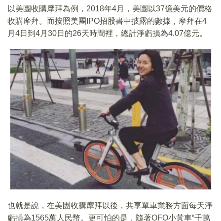
以美團收購摩拜為例，2018年4月，美團以37億美元的價格
收購摩拜。而按照美團IPO招股書中披露的數據，摩拜在4
月4日到4月30日的26天時間裡，總計淨虧損為4.07億元。
也就是說，在美團收購摩拜以後，共享單車業務方面每天淨
虧損為1565萬人民幣。更可怕的是，隨著OFO小黃車“千萬