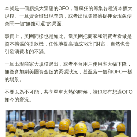
本就是一個虧損大窟窿的OFO，還瘋狂的籌集各種資本擴大
規模。一旦資金鏈出現問題，或者出現集體擠提押金現象便
會鬧一個“無錢可還”的局面。
事實上，美團同樣也是如此。當美團把商家和消費者看做是
資本擴張的提款機，任性地提高抽成“收割”財富，自然也會
引發消費者的不滿。
一旦出現商家大規模退出，或者平台用戶使用率大幅下降，
無疑會加劇美團資金鏈的緊張狀況，甚至落一個和OFO一樣
的場景。
不要以為不可能，共享單車火熱的時候，誰也沒有想過OFO
如今的窘況。