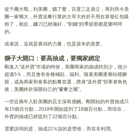
從千團大戰，到美團，餓了麼，百度三足鼎立，再到而今美
團一家獨大，外賣送餐行業的大哥大終於不用在靠發紅包吸
粉了，相反，鐮刀已經備好，“割錢“的季節那都是樂呵呵
的。
或者說，這就是寡頭的力量，也是資本的貪婪。
獅子大開口：要高抽成，要獨家綁定
剛進入“送外賣”市場的時候，美團商家的抽成特別少，很少
超過5％，而且會有各種補貼，福利。隨著美團逐漸站穩腳
跟，成為商家和食客的點餐首選，躋身“送外賣”領軍者角色
後，美團終於張開自己的“饕餮之嘴”。
一些近兩年入駐美團的店主深有感觸。剛開始的外賣抽成只
有15個百分點，2018年開始提到了18個百分點，而現在，
外賣的抽成已經提到了22個百分點。
需要說明的是，抽成22％說的是營收，而並非利潤。