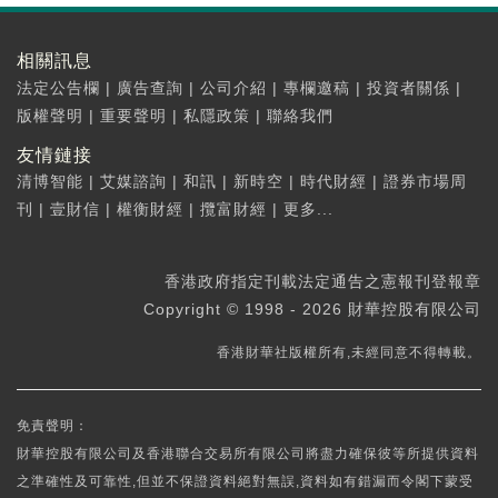
相關訊息
法定公告欄
|
廣告查詢
|
公司介紹
|
專欄邀稿
|
投資者關係
|
版權聲明
|
重要聲明
|
私隱政策
|
聯絡我們
友情鏈接
清博智能
|
艾媒諮詢
|
和訊
|
新時空
|
時代財經
|
證券市場周
刊
|
壹財信
|
權衡財經
|
攬富財經
|
更多...
香港政府指定刊載法定通告之憲報刊登報章
Copyright © 1998 - 2026 財華控股有限公司
香港財華社版權所有,未經同意不得轉載。
免責聲明：
財華控股有限公司及香港聯合交易所有限公司將盡力確保彼等所提供資料
之準確性及可靠性,但並不保證資料絕對無誤,資料如有錯漏而令閣下蒙受