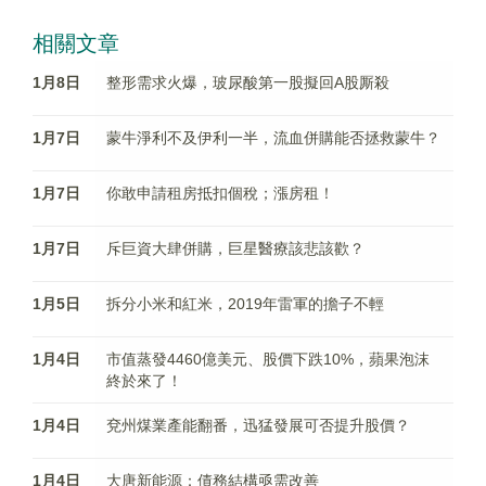
相關文章
1月8日
整形需求火爆，玻尿酸第一股擬回A股厮殺
1月7日
蒙牛淨利不及伊利一半，流血併購能否拯救蒙牛？
1月7日
你敢申請租房抵扣個稅；漲房租！
1月7日
斥巨資大肆併購，巨星醫療該悲該歡？
1月5日
拆分小米和紅米，2019年雷軍的擔子不輕
1月4日
市值蒸發4460億美元、股價下跌10%，蘋果泡沫
終於來了！
1月4日
兗州煤業產能翻番，迅猛發展可否提升股價？
1月4日
大唐新能源：債務結構亟需改善