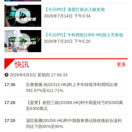
【今日IPO】港股打新步入破发潮
2026年7月14日 下午3:34
【今日IPO】中科闻歌[1956.HK]创上市新低
2026年7月20日 下午5:20
快訊
更多
2026年8月6日 星期四 17:56:34
17:36
百奧賽圖-B(02315.HK)料上半年歸母淨利潤同比增
391.87%至412.71%
17:28
【盈警】創想三維(03388.HK)料中期盈转亏約5300萬
至6300萬元
17:20
湯臣集團(00258.HK)料中期股東應佔除稅後綜合溢利
同比下跌85%至90%