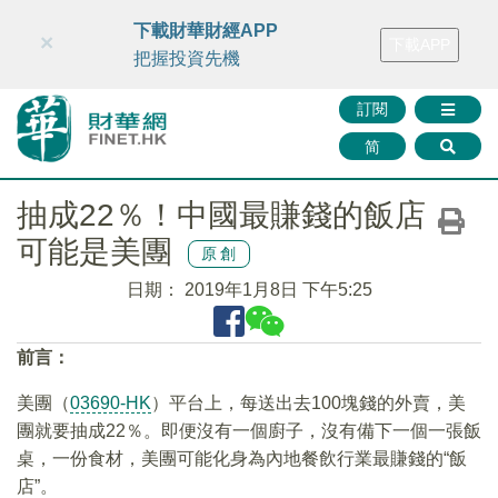
財華智庫網
FINTV
FINMETA
財華證券
媒體矩陣
下載財華財經APP
×
下載APP
智庫沙龍
聯絡我們
把握投資先機
訂閱
简
抽成22％！中國最賺錢的飯店
可能是美團
原創
日期：
2019年1月8日 下午5:25
前言：
美團（
03690-HK
）平台上，每送出去100塊錢的外賣，美
團就要抽成22％。即便沒有一個廚子，沒有備下一個一張飯
桌，一份食材，美團可能化身為內地餐飲行業最賺錢的“飯
店”。