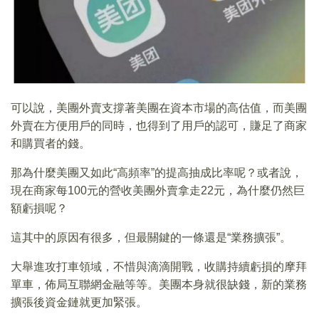
可以說，美團外賣支撐著美團在資本市場的高估值，而美團
外賣在方便用戶的同時，也得到了用戶的認可，賺足了商家
和購買者的錢。
那為什麼美團又如此“高頻率”的提高抽成比率呢？或者說，
現在商家每100元的營收美團外賣拿走22元，為什麼仍然巨
額虧損呢？
這其中的原因有很多，但最關鍵的一條還是“業務擴張”。
大舉進攻打車領域，不惜與滴滴開戰，收購持續虧損的摩拜
單車，佈局互聯網金融等等。美團本身就很缺錢，新的業務
擴張後資金鏈就更加緊張。