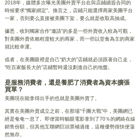
2018年，媒體多次曝光美團外賣平台在與店鋪續簽合同的
時候要求“獨家綁定”。換言之，店鋪只能選擇商家美團平台
一家，否則要么直接被美團下架，要么就是收取高抽成。
據悉，收到獨家合作“邀請”的多是一些外賣收入較為可觀，
對美團外賣依賴程度較大的商家，而一些以堂食為主的商家
就比較幸運。
或者，在美團眼裡是自己“奶大的”店鋪就必須跟著自己走，
“吃百家飯長大的”店鋪暫時還沒劃進自己的地盤。
是服務消費者，還是養肥了消費者為資本擴張
買單？
美團現在能拿得出手的也就是美團外賣了。
其實在美團外賣成立之前，在那場“千團大戰”中，美團網已
經是奄奄一息了。即便當時貓眼電影拿到了70％的網絡在線
銷售份額，但其他互聯網巨頭票補過後，這種優勢很快便蕩
然無存。